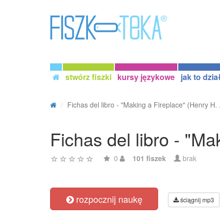
stwórz fiszki
kursy językowe
jak to dzia
Fichas del libro - "Making a Fireplace" (Henry H. .
Fichas del libro - "Ma
0
101 fiszek
brak
rozpocznij naukę
ściągnij mp3