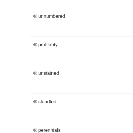
unnumbered
profitably
unstained
steadied
perennials