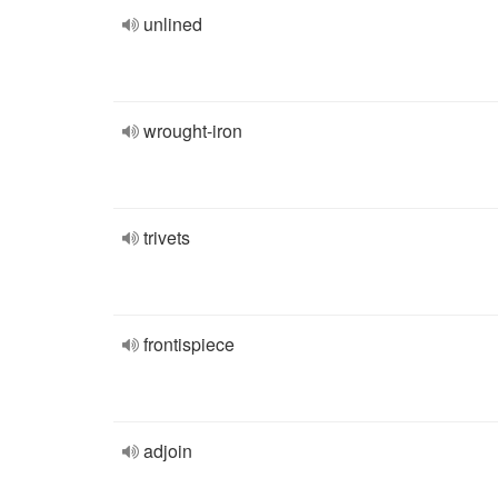
unlined
wrought-iron
trivets
frontispiece
adjoin