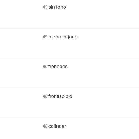
sin forro
hierro forjado
trébedes
frontispicio
colindar