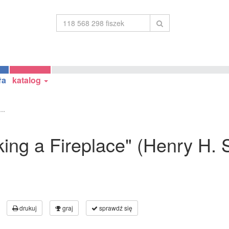
ła
katalog
..
king a Fireplace" (Henry H. 
drukuj
graj
sprawdź się