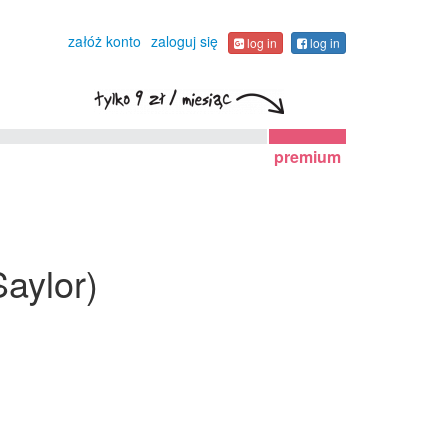
załóż konto
zaloguj się
log in
log in
premium
Saylor)