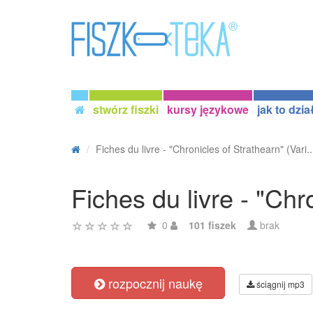
stwórz fiszki
kursy językowe
jak to dzia
Fiches du livre - "Chronicles of Strathearn" (Vari..
Fiches du livre - "Chr
0
101 fiszek
brak
rozpocznij naukę
ściągnij mp3