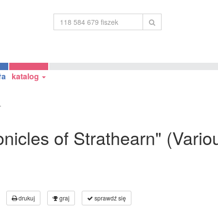
ła
katalog
.
onicles of Strathearn" (Vario
drukuj
graj
sprawdź się