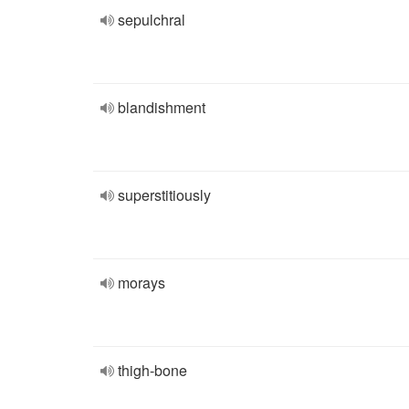
sepulchral
blandishment
superstitiously
morays
thigh-bone