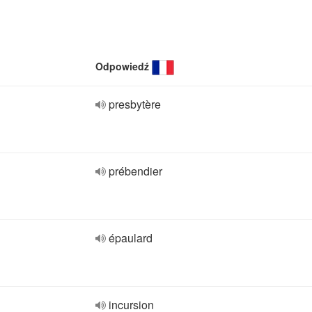
Odpowiedź
presbytère
prébendier
épaulard
incursion