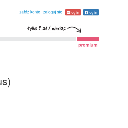
załóż konto
zaloguj się
log in
log in
premium
us)