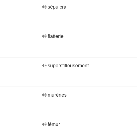
sépulcral
flatterie
superstitieusement
murènes
fémur