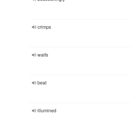
crimps
waifs
beat
illumined