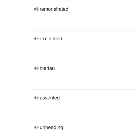
remonstrated
exclaimed
marian
assented
unheeding