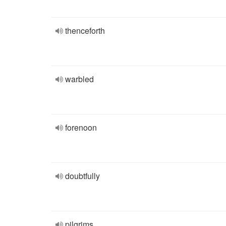
thenceforth
warbled
forenoon
doubtfully
pilgrims