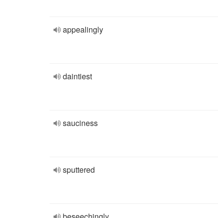
appealingly
daintiest
sauciness
sputtered
beseechingly