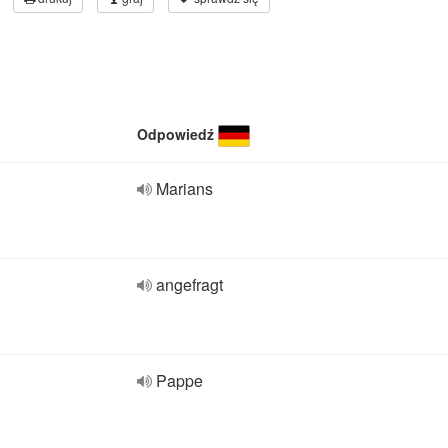
Odpowiedź
Marians
angefragt
Pappe