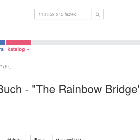
ła
katalog
 (Fr...
uch - "The Rainbow Bridge"
drukuj
graj
sprawdź się