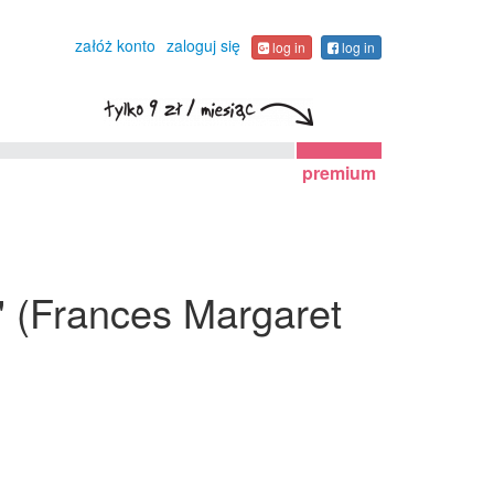
załóż konto
zaloguj się
log in
log in
premium
 (Frances Margaret