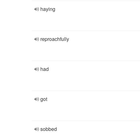
haying
reproachfully
had
got
sobbed