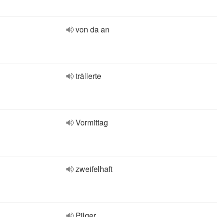
von da an
trällerte
Vormittag
zweifelhaft
Pilger