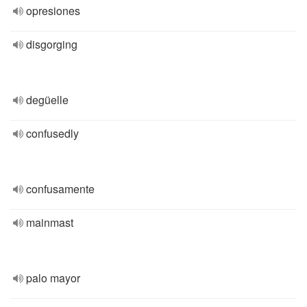
opresiones
disgorging
degüelle
confusedly
confusamente
mainmast
palo mayor