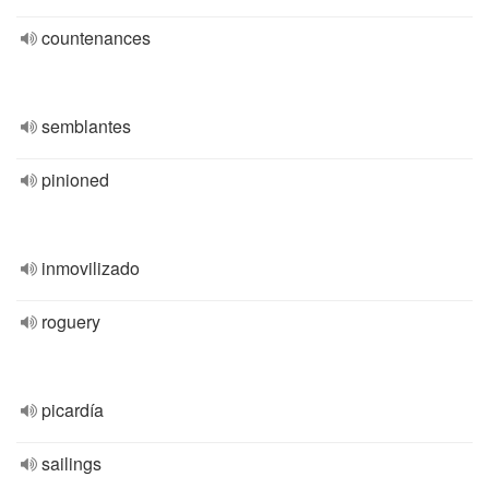
countenances
semblantes
pinioned
inmovilizado
roguery
picardía
sailings