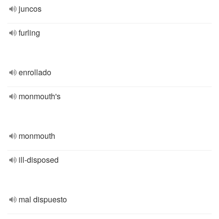
juncos
furling
enrollado
monmouth's
monmouth
ill-disposed
mal dispuesto