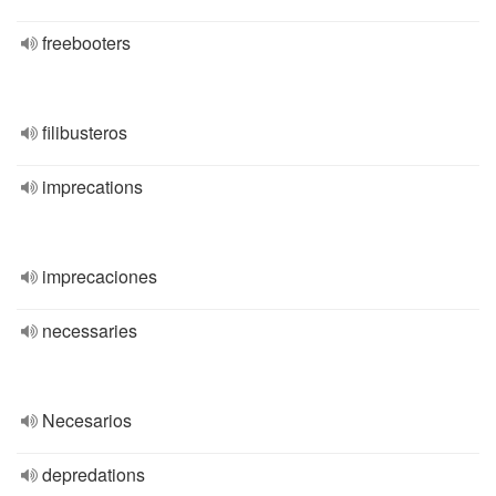
freebooters
filibusteros
imprecations
imprecaciones
necessaries
Necesarios
depredations