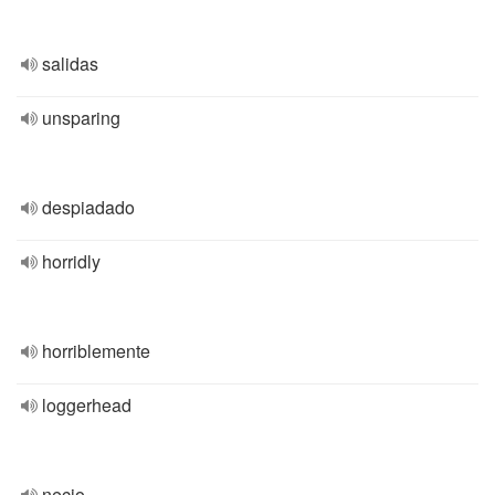
salidas
unsparing
despiadado
horridly
horriblemente
loggerhead
necio