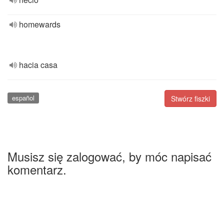
homewards
hacia casa
español
Stwórz fiszki
Musisz się zalogować, by móc napisać
komentarz.