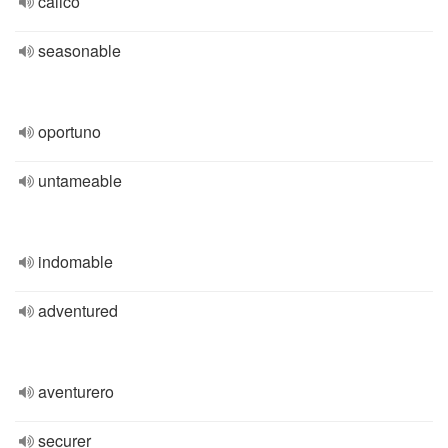
calicó
seasonable
oportuno
untameable
indomable
adventured
aventurero
securer