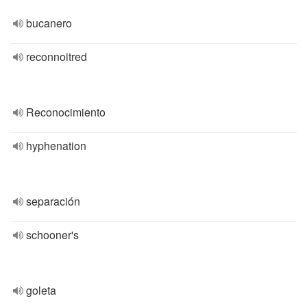
bucanero
reconnoitred
Reconocimiento
hyphenation
separación
schooner's
goleta