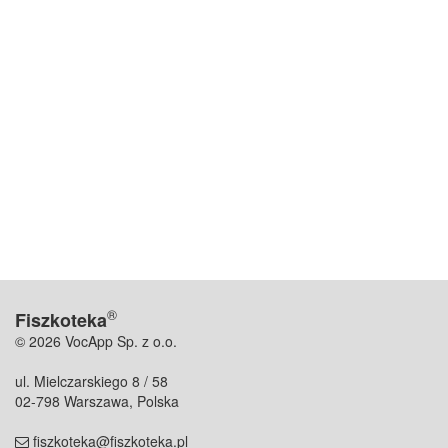
®
Fiszkoteka
© 2026 VocApp Sp. z o.o.
ul. Mielczarskiego 8 / 58
02-798 Warszawa, Polska
fiszkoteka@fiszkoteka.pl