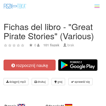
Toggl
naviga
Fichas del libro - "Great
Pirate Stories" (Various)
0
101 fiszek
brak
rozpocznij naukę
ściągnij mp3
drukuj
graj
sprawdź się