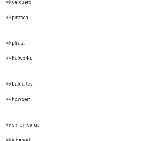
de cuero
piratical
pirata
bulwarks
baluartes
howbeit
sin embargo
whereat