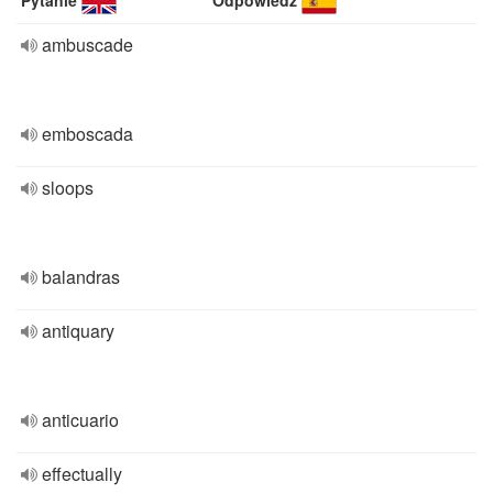
Pytanie
Odpowiedź
ambuscade
emboscada
sloops
balandras
antiquary
anticuario
effectually