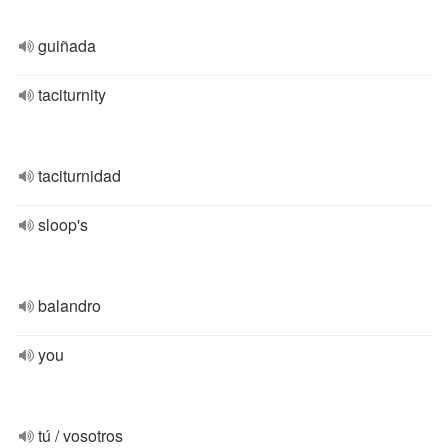
guiñada
taciturnity
taciturnidad
sloop's
balandro
you
tú / vosotros