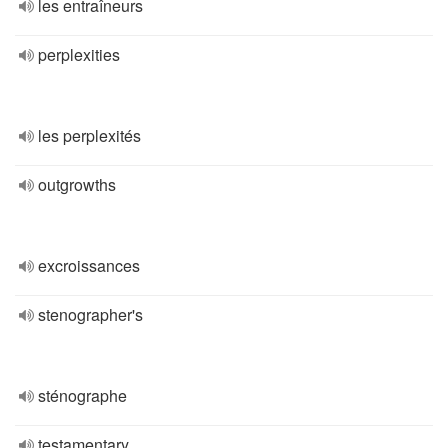
les entraîneurs
perplexities
les perplexités
outgrowths
excroissances
stenographer's
sténographe
testamentary