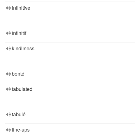
infinitive
infinitif
kindliness
bonté
tabulated
tabulé
line-ups