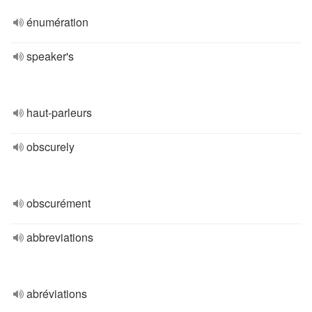
énumération
speaker's
haut-parleurs
obscurely
obscurément
abbreviations
abréviations