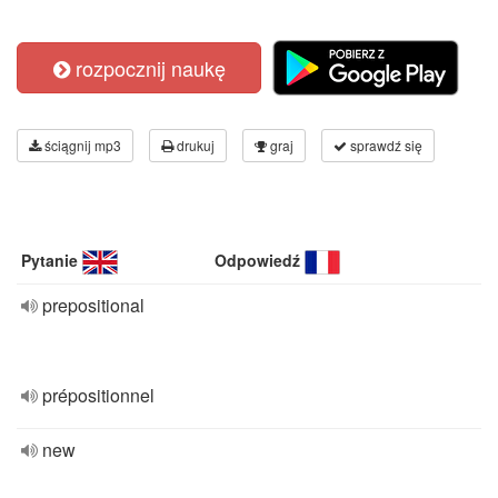
rozpocznij naukę
ściągnij mp3
drukuj
graj
sprawdź się
Pytanie
Odpowiedź
prepositional
prépositionnel
new