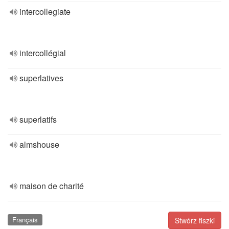
intercollegiate
intercollégial
superlatives
superlatifs
almshouse
maison de charité
Français
Stwórz fiszki