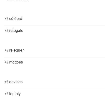
célébré
relegate
reléguer
mottoes
devises
legibly