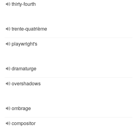
thirty-fourth
trente-quatrième
playwright's
dramaturge
overshadows
ombrage
compositor