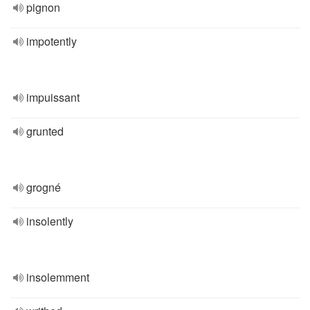
pignon
impotently
impuissant
grunted
grogné
insolently
insolemment