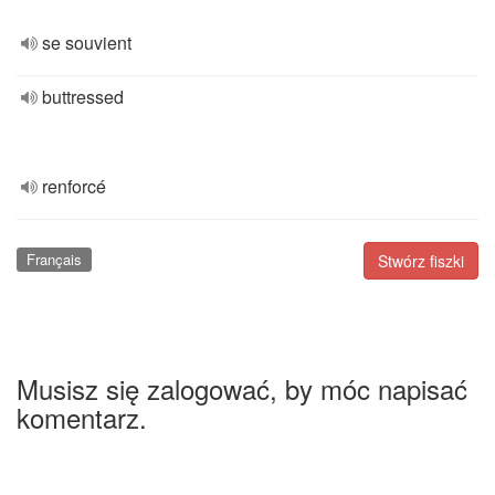
se souvient
buttressed
renforcé
Français
Stwórz fiszki
Musisz się zalogować, by móc napisać
komentarz.