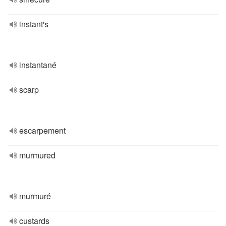
instant's
instantané
scarp
escarpement
murmured
murmuré
custards