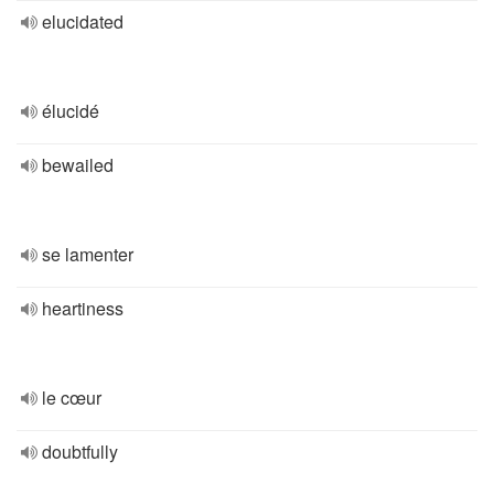
elucidated
élucidé
bewailed
se lamenter
heartiness
le cœur
doubtfully