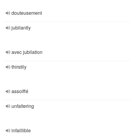
douteusement
jubilantly
avec jubilation
thirstily
assoiffé
unfaltering
infaillible