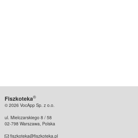
®
Fiszkoteka
© 2026 VocApp Sp. z o.o.
ul. Mielczarskiego 8 / 58
02-798 Warszawa, Polska
fiszkoteka@fiszkoteka.pl