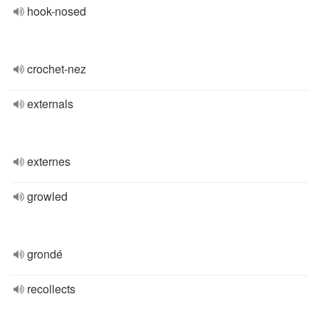
hook-nosed
crochet-nez
externals
externes
growled
grondé
recollects