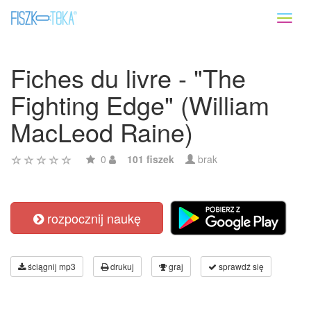
Toggl
naviga
Fiches du livre - "The
Fighting Edge" (William
MacLeod Raine)
0
101 fiszek
brak
rozpocznij naukę
ściągnij mp3
drukuj
graj
sprawdź się