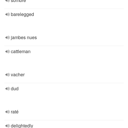
sombre
barelegged
jambes nues
cattleman
vacher
dud
raté
delightedly