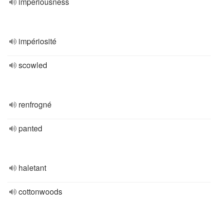
imperiousness
impériosité
scowled
renfrogné
panted
haletant
cottonwoods