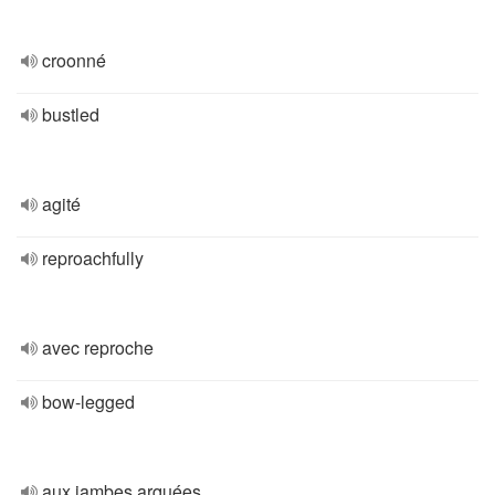
croonné
bustled
agité
reproachfully
avec reproche
bow-legged
aux jambes arquées