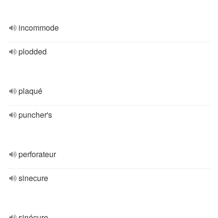
incommode
plodded
plaqué
puncher's
perforateur
sinecure
sinécure