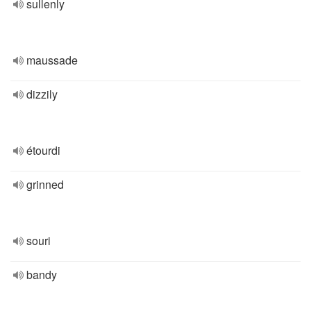
sullenly
maussade
dizzily
étourdi
grinned
souri
bandy