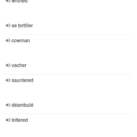
writhed
se tortiller
cowman
vacher
sauntered
déambulé
tottered