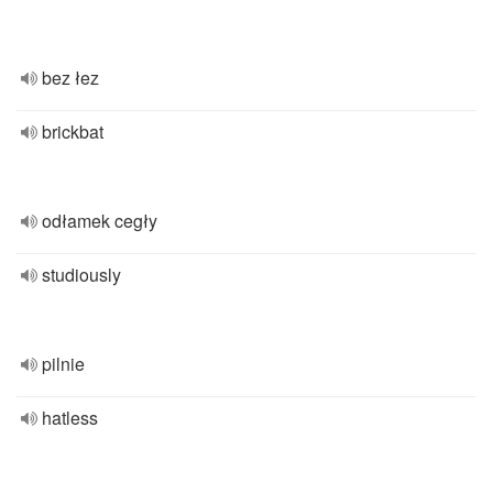
bez łez
brickbat
odłamek cegły
studiously
pilnie
hatless