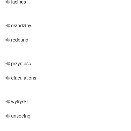
facings
okładziny
redound
przynieść
ejaculations
wytryski
unseeing