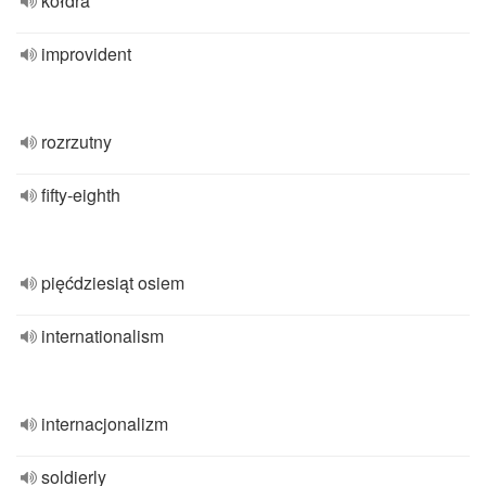
kołdra
improvident
rozrzutny
fifty-eighth
pięćdziesiąt osiem
internationalism
internacjonalizm
soldierly