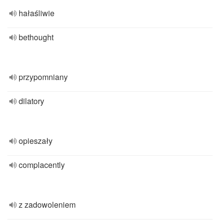
hałaśliwie
bethought
przypomniany
dilatory
opieszały
complacently
z zadowoleniem