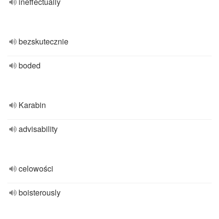
ineffectually
bezskutecznie
boded
Karabin
advisability
celowości
boisterously