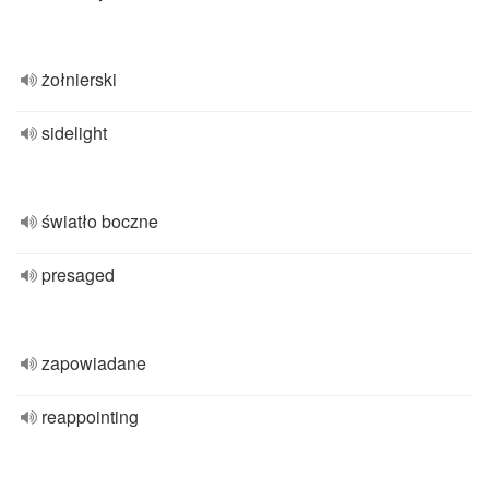
żołnierski
sidelight
światło boczne
presaged
zapowiadane
reappointing