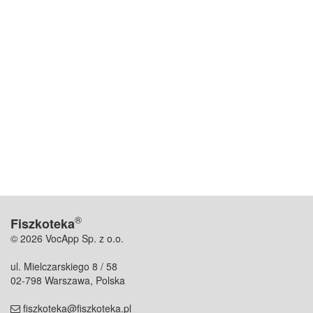
®
Fiszkoteka
© 2026 VocApp Sp. z o.o.
ul. Mielczarskiego 8 / 58
02-798 Warszawa, Polska
fiszkoteka@fiszkoteka.pl