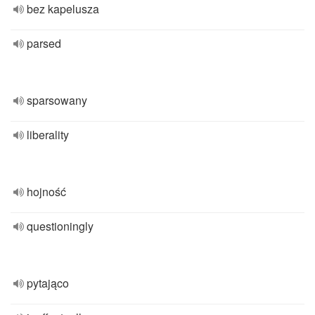
bez kapelusza
parsed
sparsowany
liberality
hojność
questioningly
pytająco