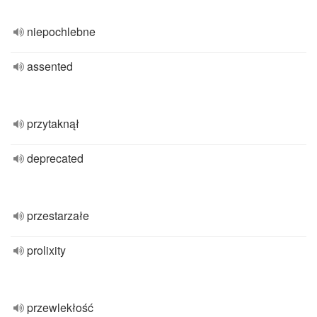
niepochlebne
assented
przytaknął
deprecated
przestarzałe
prolixity
przewlekłość