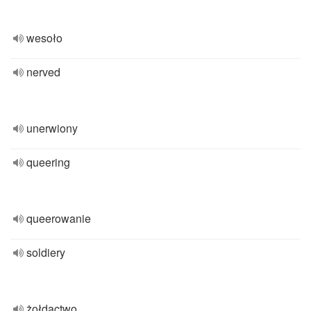
wesoło
nerved
unerwiony
queering
queerowanie
soldiery
żołdactwo