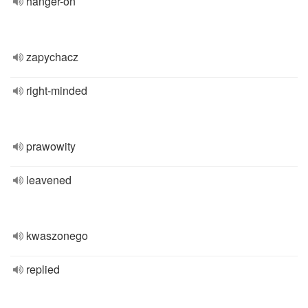
hanger-on
zapychacz
right-minded
prawowity
leavened
kwaszonego
replied