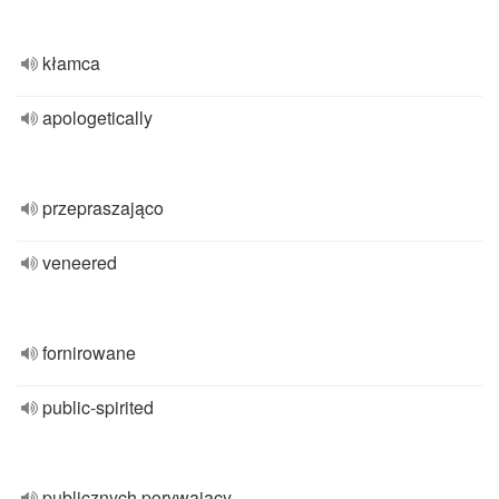
kłamca
apologetically
przepraszająco
veneered
fornirowane
public-spirited
publicznych porywający