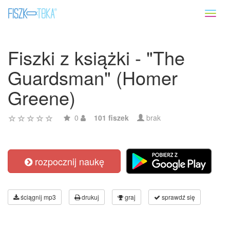
Toggl
naviga
Fiszki z książki - "The
Guardsman" (Homer
Greene)
0
101 fiszek
brak
rozpocznij naukę
ściągnij mp3
drukuj
graj
sprawdź się