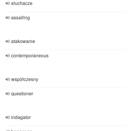
słuchacze
assailing
atakowanie
contemporaneous
współczesny
questioner
indagator