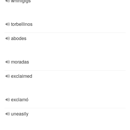
whirligigs
torbellinos
abodes
moradas
exclaimed
exclamó
uneasily