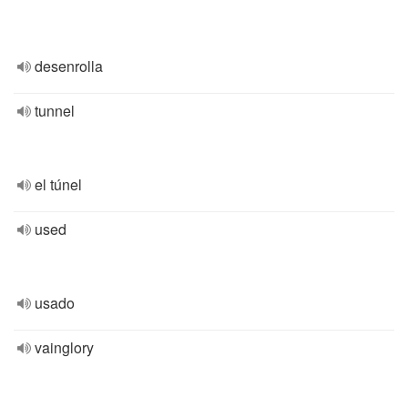
desenrolla
tunnel
el túnel
used
usado
vainglory