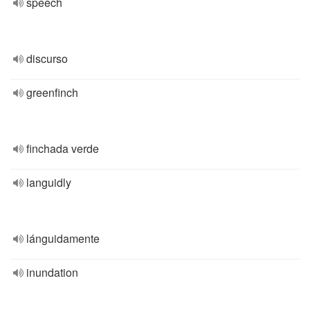
speech
discurso
greenfinch
finchada verde
languidly
lánguidamente
inundation