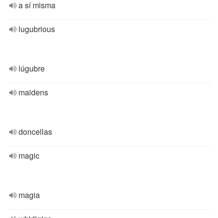
a sí misma
lugubrious
lúgubre
maidens
doncellas
magic
magia