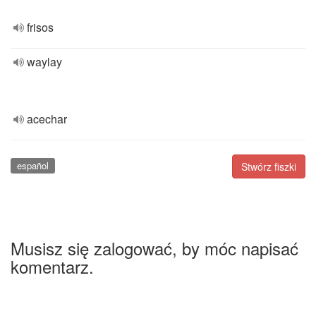
frisos
waylay
acechar
español
Stwórz fiszki
Musisz się zalogować, by móc napisać
komentarz.