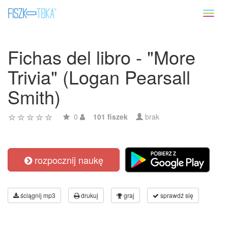
Toggl
naviga
Fichas del libro - "More
Trivia" (Logan Pearsall
Smith)
0
101 fiszek
brak
rozpocznij naukę
ściągnij mp3
drukuj
graj
sprawdź się