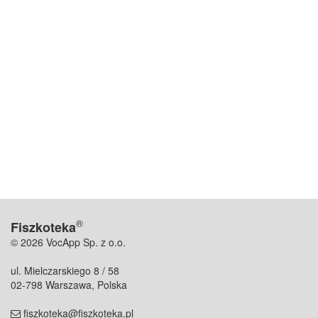
®
Fiszkoteka
© 2026 VocApp Sp. z o.o.
ul. Mielczarskiego 8 / 58
02-798 Warszawa, Polska
fiszkoteka@fiszkoteka.pl