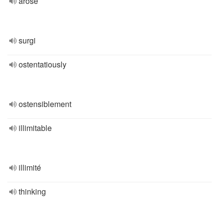
arose
surgi
ostentatiously
ostensiblement
illimitable
illimité
thinking