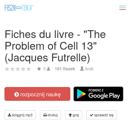
Toggl
naviga
Fiches du livre - "The
Problem of Cell 13"
(Jacques Futrelle)
0
101 fiszek
brak
rozpocznij naukę
ściągnij mp3
drukuj
graj
sprawdź się