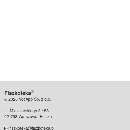
®
Fiszkoteka
© 2026 VocApp Sp. z o.o.
ul. Mielczarskiego 8 / 58
02-798 Warszawa, Polska
fiszkoteka@fiszkoteka.pl