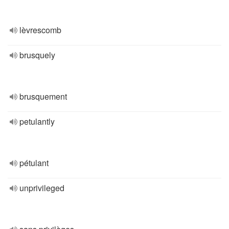
lèvrescomb
brusquely
brusquement
petulantly
pétulant
unprivileged