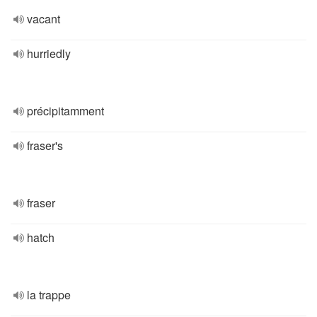
vacant
hurriedly
précipitamment
fraser's
fraser
hatch
la trappe