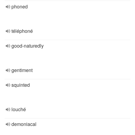
phoned
téléphoné
good-naturedly
gentiment
squinted
louché
demoniacal