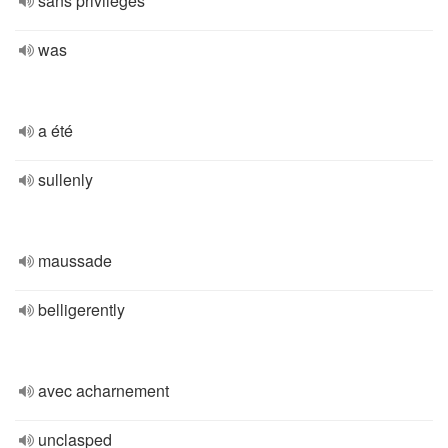
sans privilèges
was
a été
sullenly
maussade
belligerently
avec acharnement
unclasped