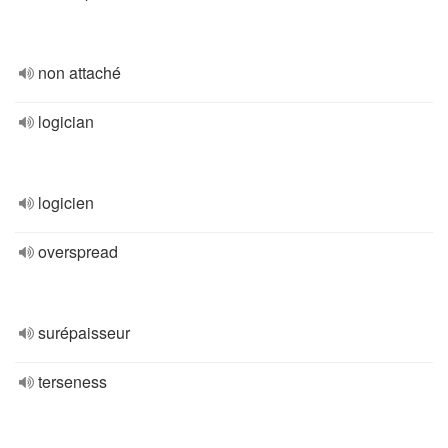
non attaché
logician
logicien
overspread
surépaisseur
terseness