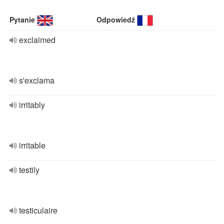
Pytanie
Odpowiedź
exclaimed
s'exclama
irritably
irritable
testily
testiculaire