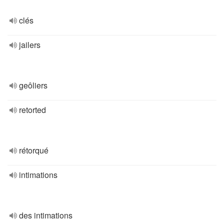
clés
jailers
geôliers
retorted
rétorqué
intimations
des intimations