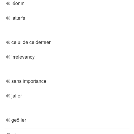
léonin
latter's
celui de ce dernier
irrelevancy
sans importance
jailer
geôlier