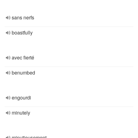
sans nerfs
boastfully
avec fierté
benumbed
engourdi
minutely
minutieusement