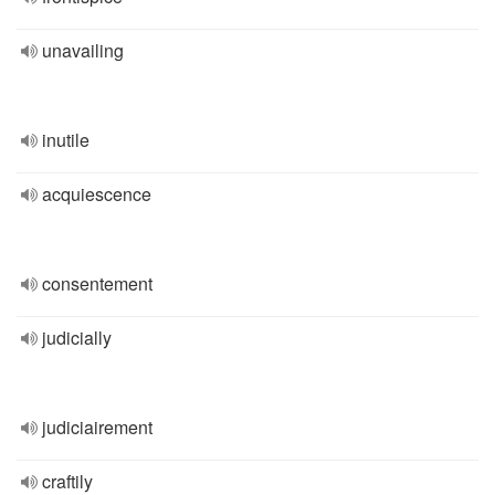
unavailing
inutile
acquiescence
consentement
judicially
judiciairement
craftily