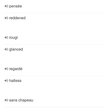
pensée
reddened
rougi
glanced
regardé
hatless
sans chapeau