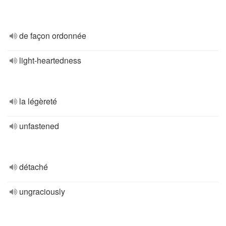
de façon ordonnée
light-heartedness
la légèreté
unfastened
détaché
ungraciously