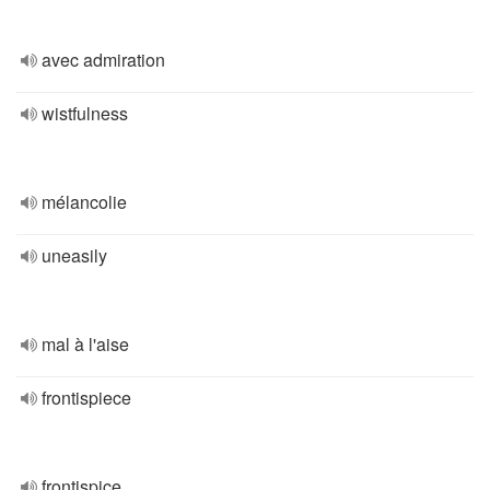
avec admiration
wistfulness
mélancolie
uneasily
mal à l'aise
frontispiece
frontispice