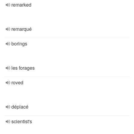
remarked
remarqué
borings
les forages
roved
déplacé
scientist's