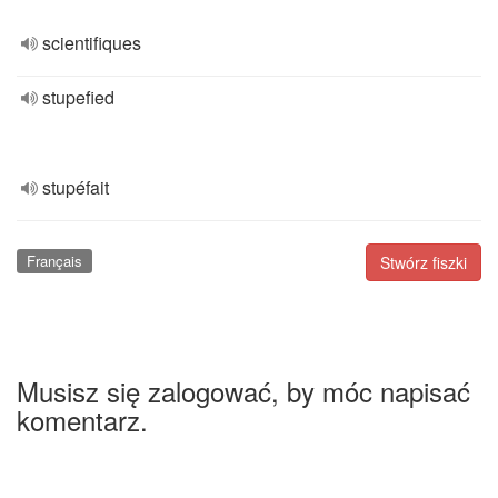
scientifiques
stupefied
stupéfait
Français
Stwórz fiszki
Musisz się zalogować, by móc napisać
komentarz.