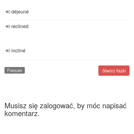
déjeuné
reclined
incliné
Français
Stwórz fiszki
Musisz się zalogować, by móc napisać
komentarz.