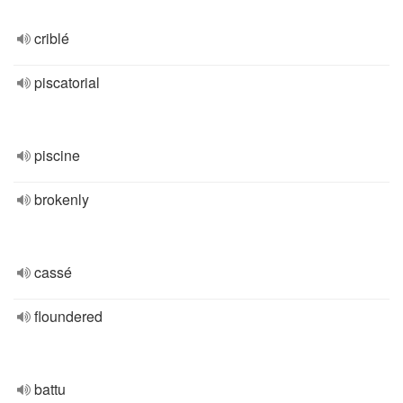
criblé
piscatorial
piscine
brokenly
cassé
floundered
battu