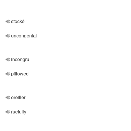
stocké
uncongenial
incongru
pillowed
oreiller
ruefully