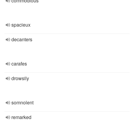
commodious
spacieux
decanters
carafes
drowsily
somnolent
remarked