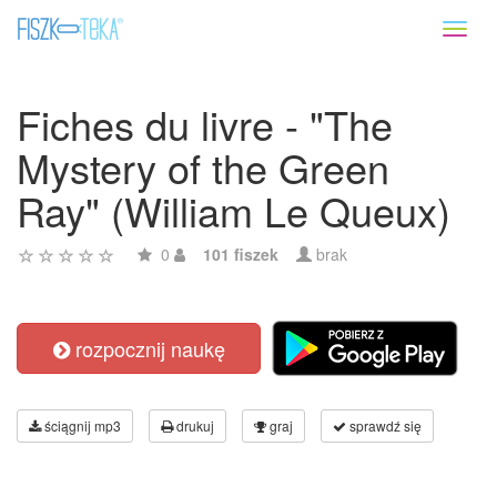
Toggl
naviga
Fiches du livre - "The
Mystery of the Green
Ray" (William Le Queux)
0
101 fiszek
brak
rozpocznij naukę
ściągnij mp3
drukuj
graj
sprawdź się