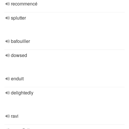
recommencé
splutter
bafouiller
dowsed
enduit
delightedly
ravi