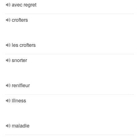
avec regret
crofters
les crofters
snorter
renifleur
illness
maladie