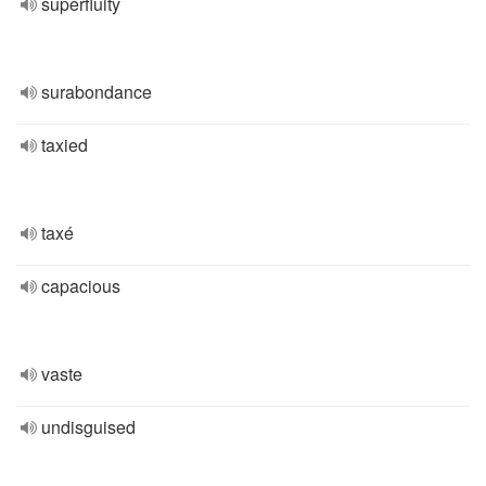
superfluity
surabondance
taxied
taxé
capacious
vaste
undisguised