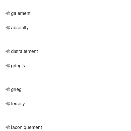
gaiement
absently
distraitement
grieg's
grieg
tersely
laconiquement