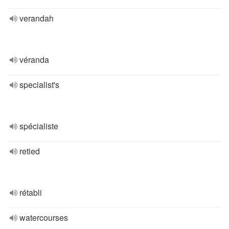
verandah
véranda
specialist's
spécialiste
retied
rétabli
watercourses