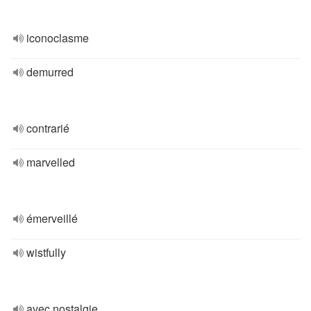
iconoclasme
demurred
contrarié
marvelled
émerveillé
wistfully
avec nostalgie