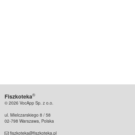
®
Fiszkoteka
© 2026 VocApp Sp. z o.o.
ul. Mielczarskiego 8 / 58
02-798 Warszawa, Polska
fiszkoteka@fiszkoteka.pl