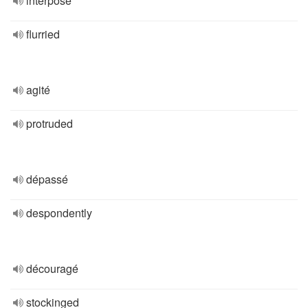
interposé
flurried
agité
protruded
dépassé
despondently
découragé
stockinged