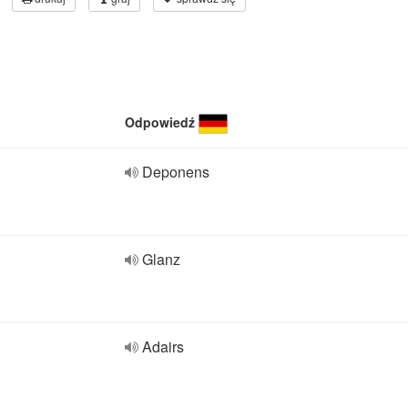
Odpowiedź
Deponens
Glanz
Adairs