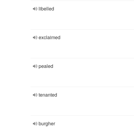
libelled
exclaimed
pealed
tenanted
burgher