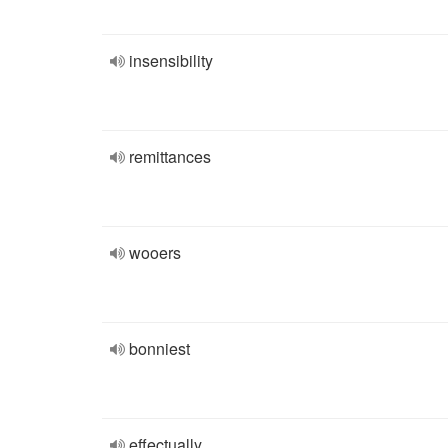
insensibility
remittances
wooers
bonniest
effectually