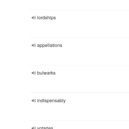
lordships
appellations
bulwarks
indispensably
votaries