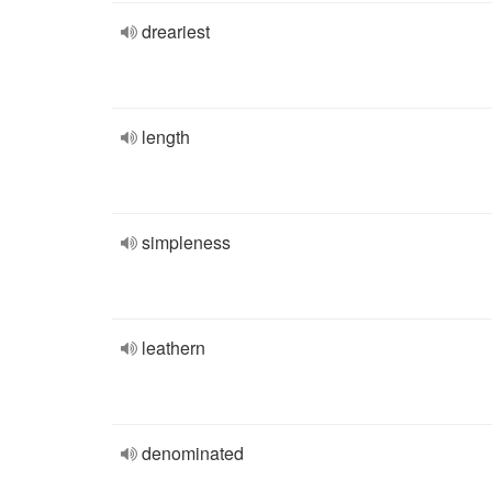
dreariest
length
simpleness
leathern
denominated