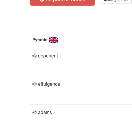
Pytanie
deponent
effulgence
adair's