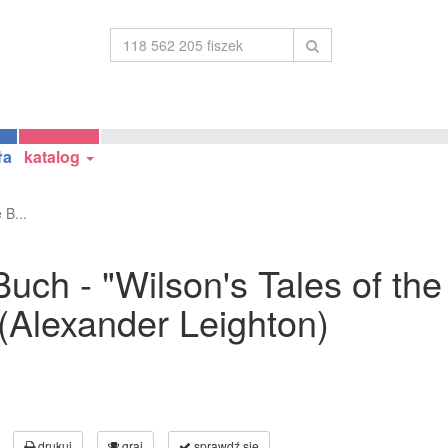
ła
katalog
 B...
ch - "Wilson's Tales of the
(Alexander Leighton)
drukuj
graj
sprawdź się