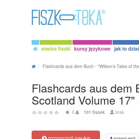
stwórz fiszki
kursy językowe
jak to dzia
Flashcards aus dem Buch - "Wilson's Tales of the
Flashcards aus dem Bu
Scotland Volume 17" 
0
101 fiszek
brak
rozpocznij naukę
ściągnij mp3