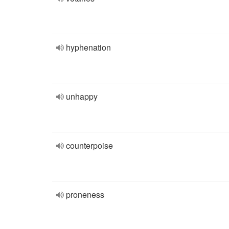
hyphenation
unhappy
counterpoise
proneness