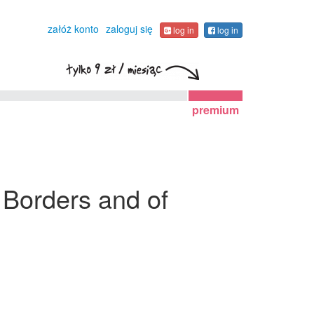
załóż konto
zaloguj się
log in
log in
premium
 Borders and of