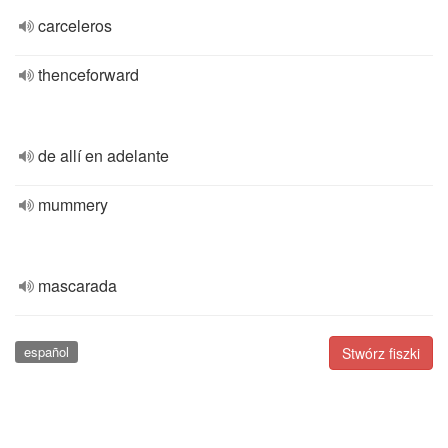
carceleros
thenceforward
de allí en adelante
mummery
mascarada
español
Stwórz fiszki