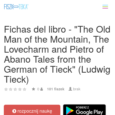
Toggl
naviga
Fichas del libro - "The Old
Man of the Mountain, The
Lovecharm and Pietro of
Abano Tales from the
German of Tieck" (Ludwig
Tieck)
0
101 fiszek
brak
rozpocznij naukę