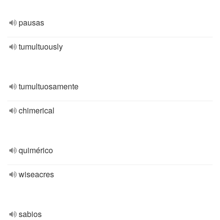
pausas
tumultuously
tumultuosamente
chimerical
quimérico
wiseacres
sabios