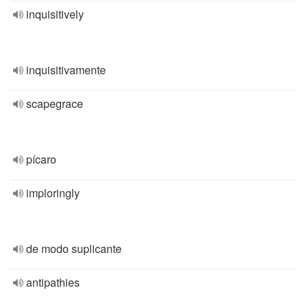
inquisitively
inquisitivamente
scapegrace
pícaro
imploringly
de modo suplicante
antipathies