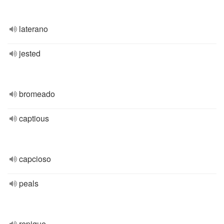
laterano
jested
bromeado
captious
capcioso
peals
repique