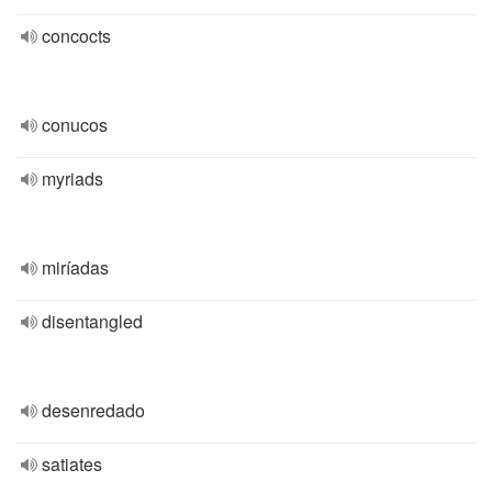
concocts
conucos
myriads
miríadas
disentangled
desenredado
satiates