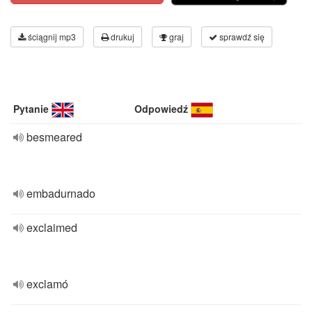
ściągnij mp3
drukuj
graj
sprawdź się
Pytanie
Odpowiedź
besmeared
embadurnado
exclaimed
exclamó