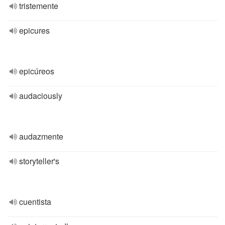
tristemente
epicures
epicúreos
audaciously
audazmente
storyteller's
cuentista