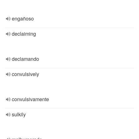
engañoso
declaiming
declamando
convulsively
convulsivamente
sulkily