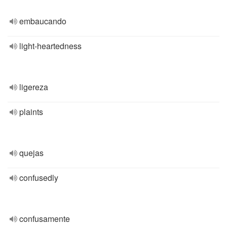
embaucando
light-heartedness
ligereza
plaints
quejas
confusedly
confusamente