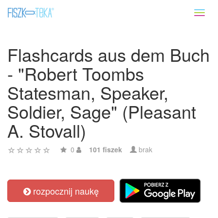
Toggl
naviga
Flashcards aus dem Buch
- "Robert Toombs
Statesman, Speaker,
Soldier, Sage" (Pleasant
A. Stovall)
0
101 fiszek
brak
rozpocznij naukę