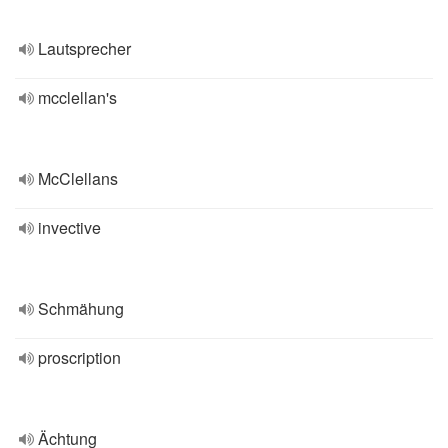
Lautsprecher
mcclellan's
McClellans
invective
Schmähung
proscription
Ächtung