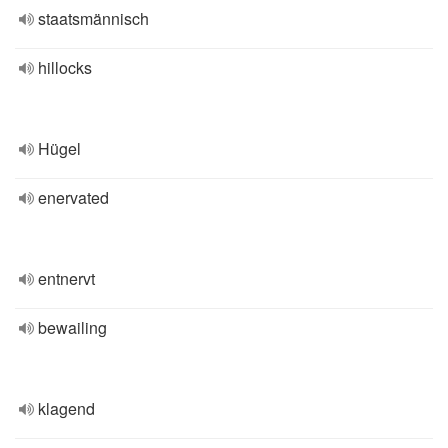
staatsmännisch
hillocks
Hügel
enervated
entnervt
bewailing
klagend