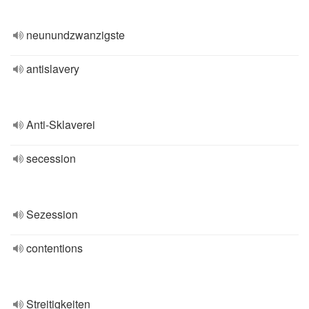
neunundzwanzigste
antislavery
Anti-Sklaverei
secession
Sezession
contentions
Streitigkeiten