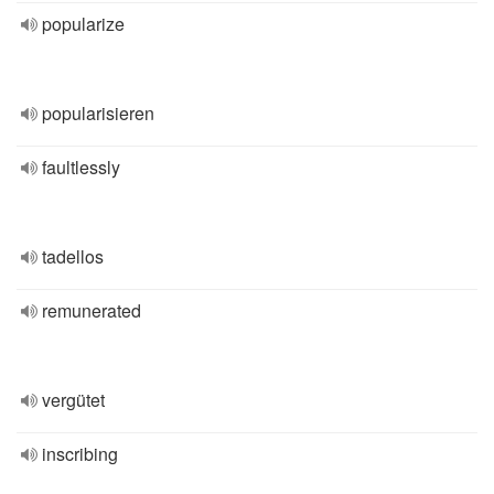
popularize
popularisieren
faultlessly
tadellos
remunerated
vergütet
inscribing