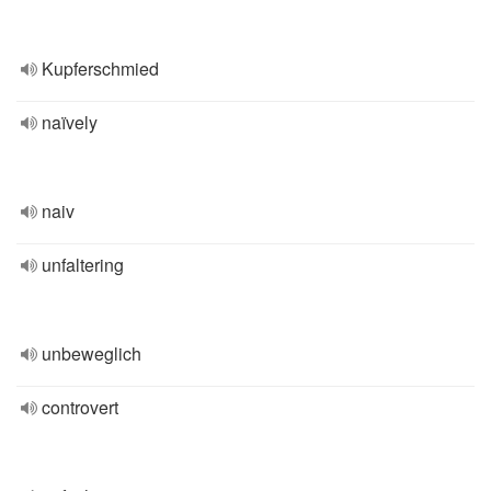
Kupferschmied
naïvely
naiv
unfaltering
unbeweglich
controvert