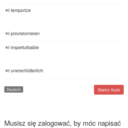
temporize
provisionieren
imperturbable
unerschütterlich
Deutsch
Stwórz fiszki
Musisz się zalogować, by móc napisać