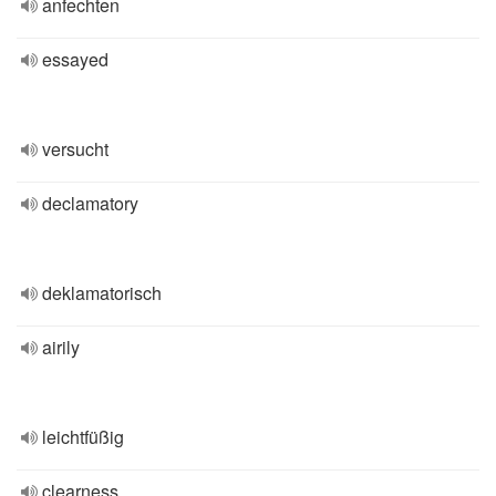
anfechten
essayed
versucht
declamatory
deklamatorisch
airily
leichtfüßig
clearness