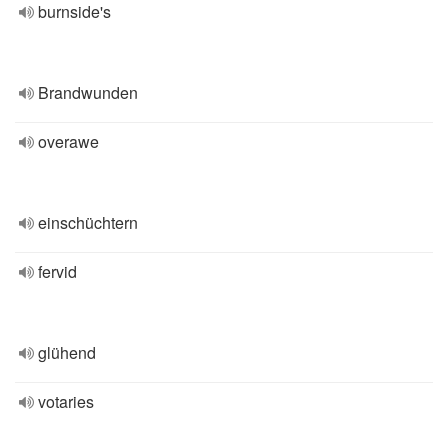
burnside's
Brandwunden
overawe
einschüchtern
fervid
glühend
votaries