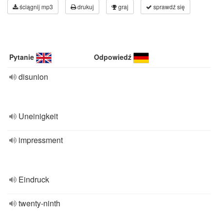
ściągnij mp3
drukuj
graj
sprawdź się
Pytanie
Odpowiedź
disunion
Uneinigkeit
impressment
Eindruck
twenty-ninth