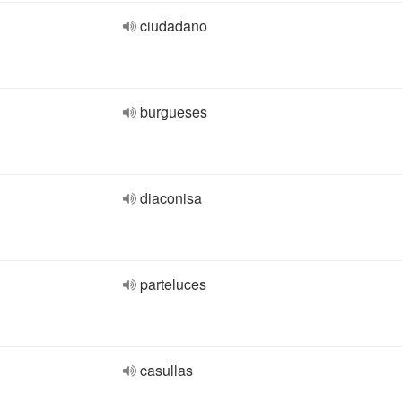
ciudadano
burgueses
diaconisa
parteluces
casullas