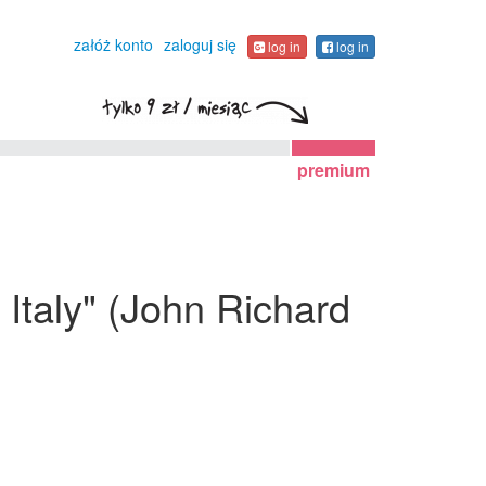
załóż konto
zaloguj się
log in
log in
premium
 Italy" (John Richard