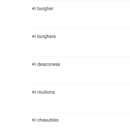
burgher
burghers
deaconess
mullions
chasubles