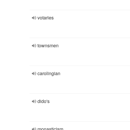
votaries
townsmen
carolingian
dido's
monasticism