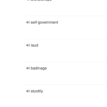
self-government
laud
badinage
sturdily