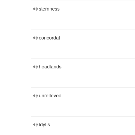
sternness
concordat
headlands
unrelieved
idylls