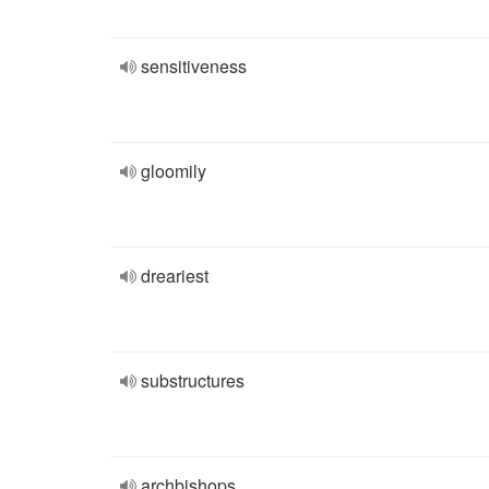
sensitiveness
gloomily
dreariest
substructures
archbishops