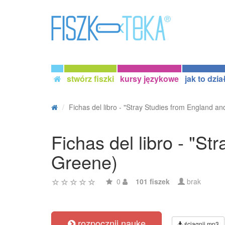
stwórz fiszki
kursy językowe
jak to dzia
Fichas del libro - "Stray Studies from England and
Fichas del libro - "S
Greene)
0
101 fiszek
brak
rozpocznij naukę
ściągnij mp3