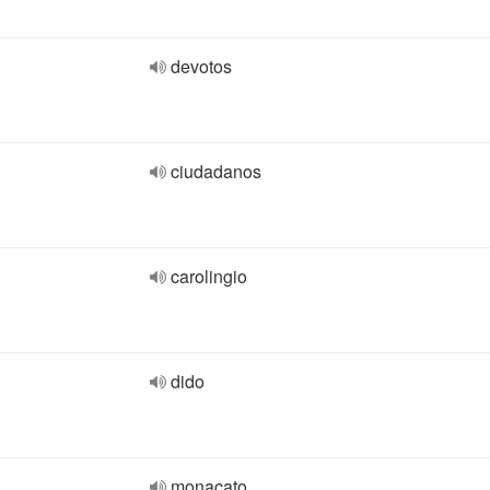
devotos
ciudadanos
carolingio
dido
monacato