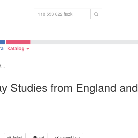
ła
katalog
...
tray Studies from England and
drukuj
graj
sprawdź się