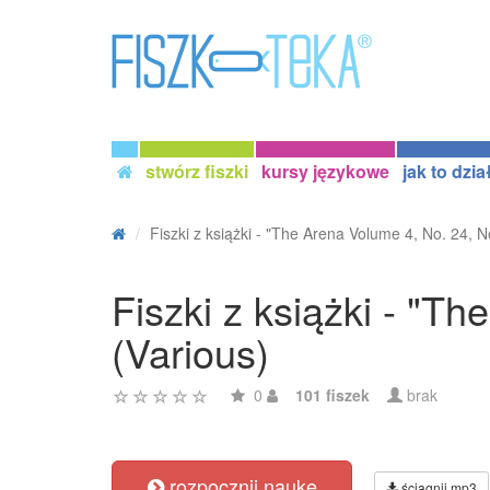
stwórz fiszki
kursy językowe
jak to dzia
Fiszki z książki - "The Arena Volume 4, No. 24, No
Fiszki z książki - "T
(Various)
0
101 fiszek
brak
rozpocznij naukę
ściągnij mp3