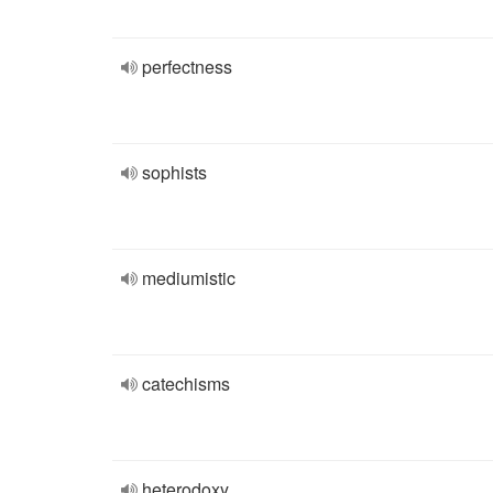
perfectness
sophists
mediumistic
catechisms
heterodoxy