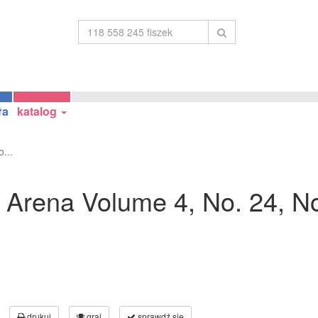
ła
katalog
...
he Arena Volume 4, No. 24, 
drukuj
graj
sprawdź się