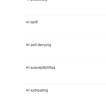
tariff
self-denying
susceptibilities
extirpating