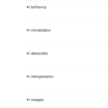
brilliancy
ministration
absolutist
retrogression
usages