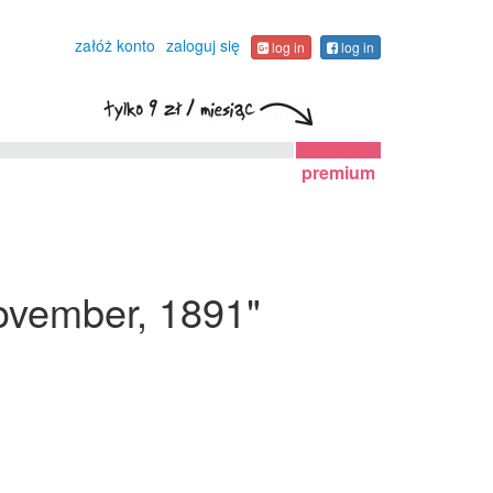
załóż konto
zaloguj się
log in
log in
premium
November, 1891"