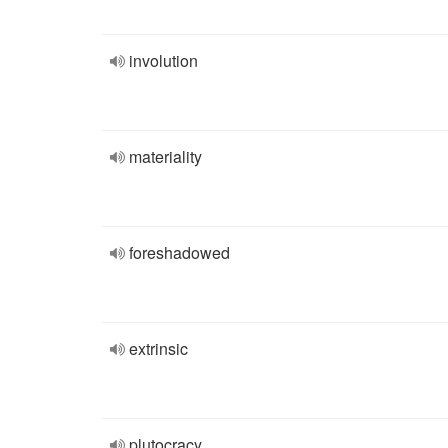
involution
materiality
foreshadowed
extrinsic
plutocracy