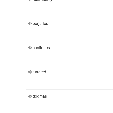
perjuries
continues
turreted
dogmas