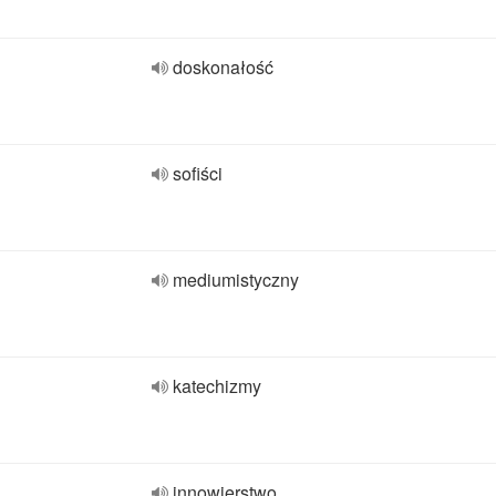
doskonałość
sofiści
mediumistyczny
katechizmy
innowierstwo