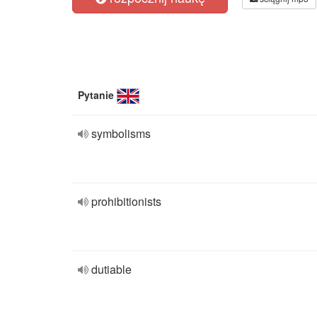
Pytanie
symbolisms
prohibitionists
dutiable