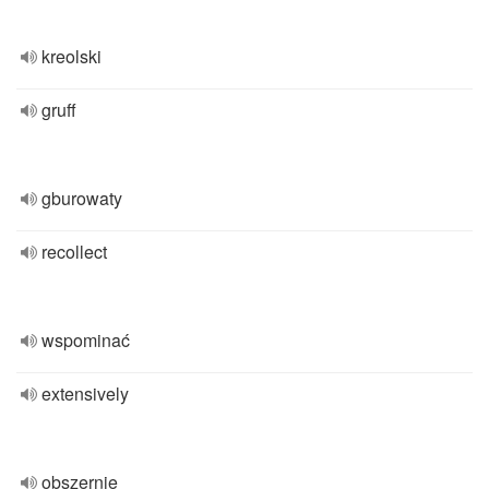
kreolski
gruff
gburowaty
recollect
wspominać
extensively
obszernie