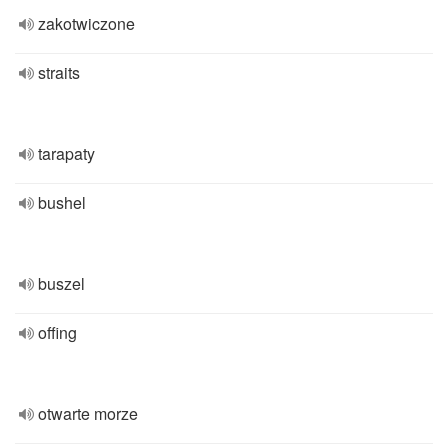
zakotwiczone
straits
tarapaty
bushel
buszel
offing
otwarte morze