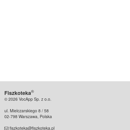
®
Fiszkoteka
© 2026 VocApp Sp. z o.o.
ul. Mielczarskiego 8 / 58
02-798 Warszawa, Polska
fiszkoteka@fiszkoteka.pl