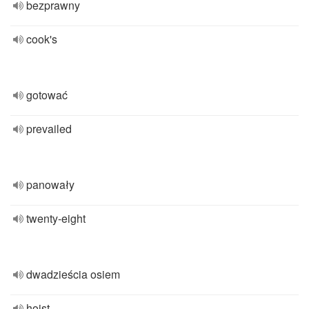
bezprawny
cook's
gotować
prevailed
panowały
twenty-eight
dwadzieścia osiem
hoist