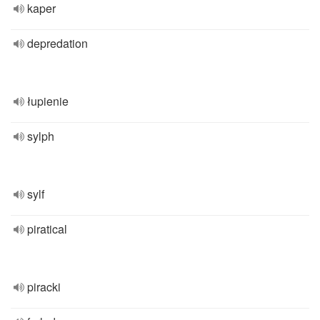
kaper
depredation
łupienie
sylph
sylf
piratical
piracki