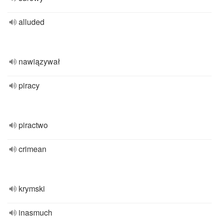
alluded
nawiązywał
piracy
piractwo
crimean
krymski
inasmuch