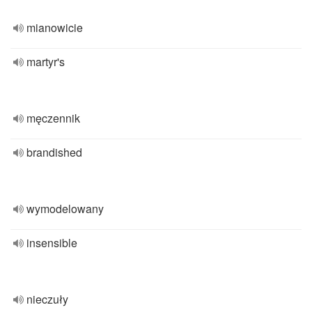
mianowicie
martyr's
męczennik
brandished
wymodelowany
insensible
nieczuły