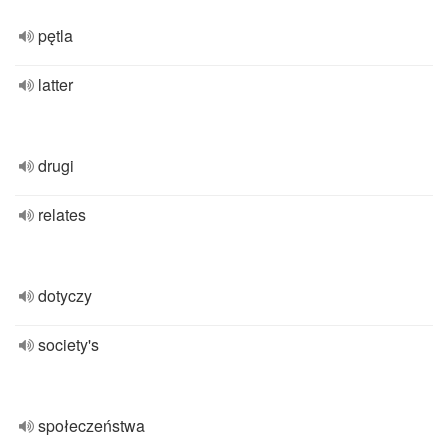
pętla
latter
drugi
relates
dotyczy
society's
społeczeństwa