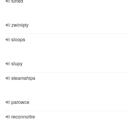
furled
zwinięty
sloops
slupy
steamships
parowce
reconnoitre