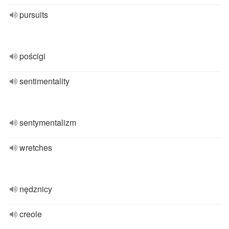
pursuits
pościgi
sentimentality
sentymentalizm
wretches
nędznicy
creole