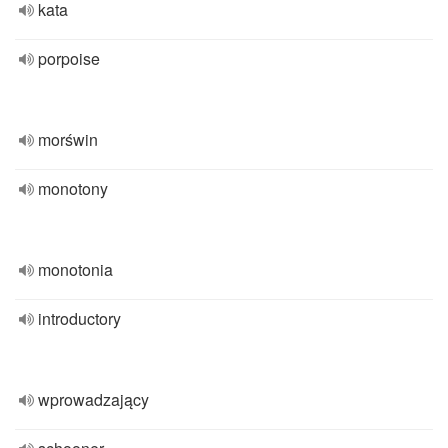
kata
porpoise
morświn
monotony
monotonia
introductory
wprowadzający