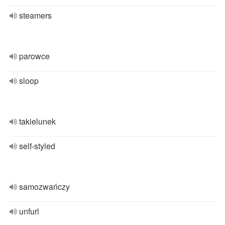
steamers
parowce
sloop
takielunek
self-styled
samozwańczy
unfurl