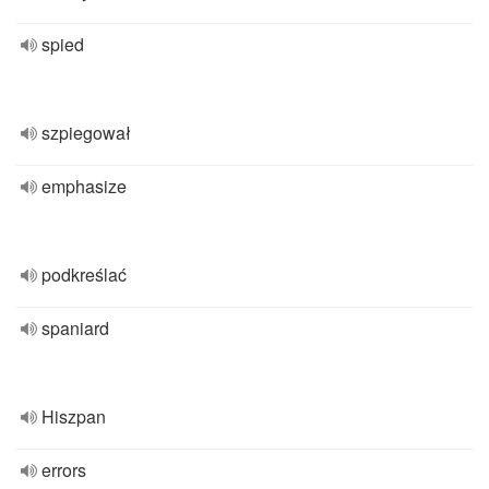
spied
szpiegował
emphasize
podkreślać
spaniard
Hiszpan
errors