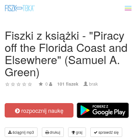
Toggl
naviga
Fiszki z książki - "Piracy
off the Florida Coast and
Elsewhere" (Samuel A.
Green)
0
101 fiszek
brak
rozpocznij naukę
ściągnij mp3
drukuj
graj
sprawdź się