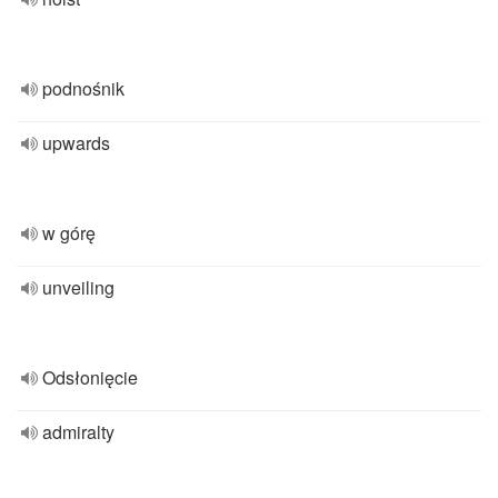
podnośnik
upwards
w górę
unveiling
Odsłonięcie
admiralty