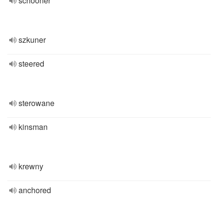
schooner
szkuner
steered
sterowane
kinsman
krewny
anchored