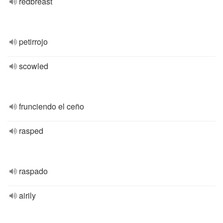
redbreast
petirrojo
scowled
frunciendo el ceño
rasped
raspado
airily