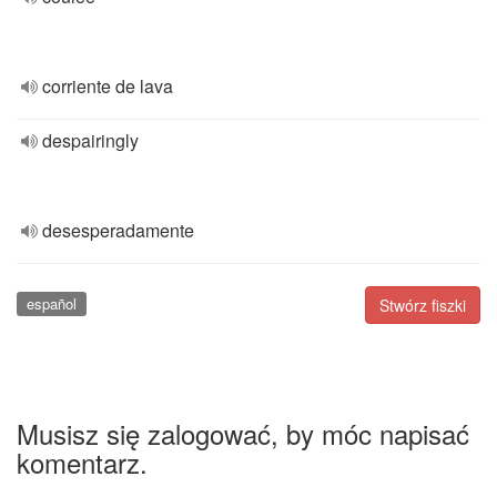
corriente de lava
despairingly
desesperadamente
español
Stwórz fiszki
Musisz się zalogować, by móc napisać
komentarz.