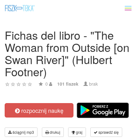
Toggl
naviga
Fichas del libro - "The
Woman from Outside [on
Swan River]" (Hulbert
Footner)
0
101 fiszek
brak
rozpocznij naukę
ściągnij mp3
drukuj
graj
sprawdź się