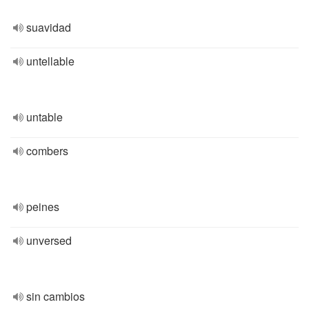
suavidad
untellable
untable
combers
peines
unversed
sin cambios