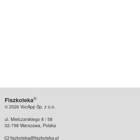
®
Fiszkoteka
© 2026 VocApp Sp. z o.o.
ul. Mielczarskiego 8 / 58
02-798 Warszawa, Polska
fiszkoteka@fiszkoteka.pl