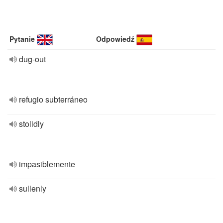
Pytanie
Odpowiedź
dug-out
refugio subterráneo
stolidly
impasiblemente
sullenly