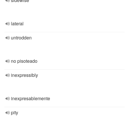
sidewise
lateral
untrodden
no pisoteado
inexpressibly
inexpresablemente
pity