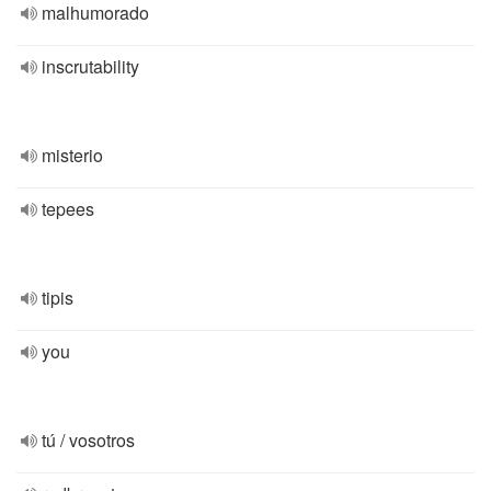
malhumorado
inscrutability
misterio
tepees
tipis
you
tú / vosotros