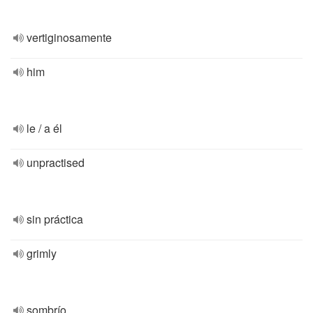
vertiginosamente
him
le / a él
unpractised
sin práctica
grimly
sombrío