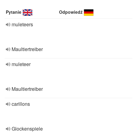
Pytanie
Odpowiedź
muleteers
Maultiertreiber
muleteer
Maultiertreiber
carillons
Glockenspiele