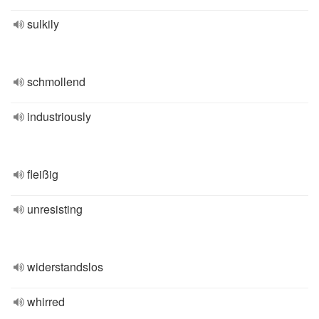
sulkily
schmollend
industriously
fleißig
unresisting
widerstandslos
whirred