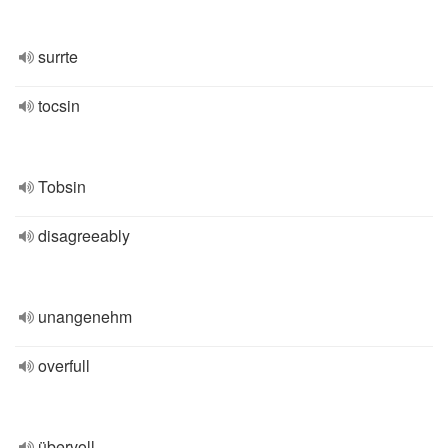
surrte
tocsin
Tobsin
disagreeably
unangenehm
overfull
übervoll