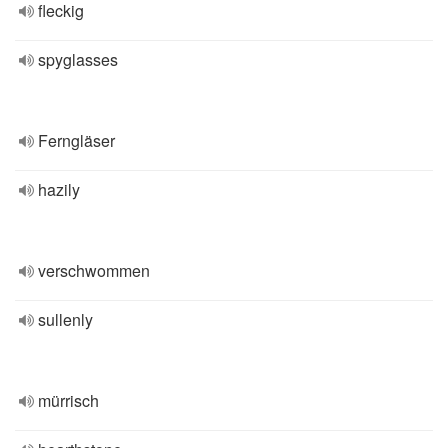
fleckig
spyglasses
Ferngläser
hazily
verschwommen
sullenly
mürrisch