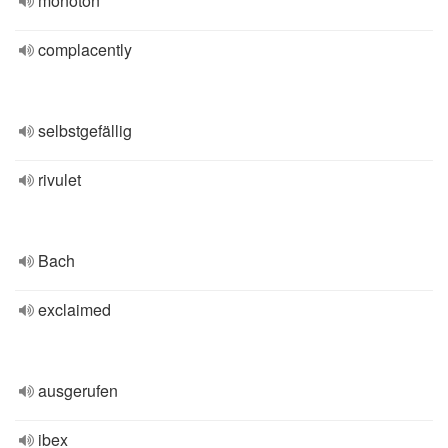
monoton
complacently
selbstgefällig
rivulet
Bach
exclaimed
ausgerufen
ibex