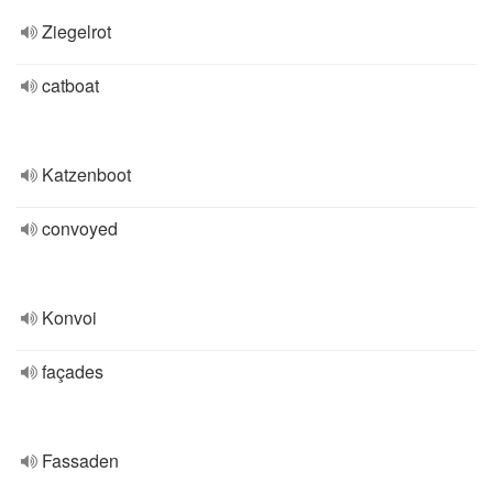
Ziegelrot
catboat
Katzenboot
convoyed
Konvoi
façades
Fassaden