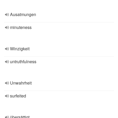
Ausatmungen
minuteness
Winzigkeit
untruthfulness
Unwahrheit
surfeited
übersättigt