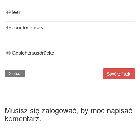
leer
countenances
Gesichtsausdrücke
Deutsch
Stwórz fiszki
Musisz się zalogować, by móc napisać
komentarz.