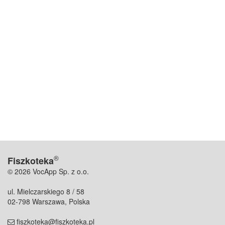
®
Fiszkoteka
© 2026 VocApp Sp. z o.o.
ul. Mielczarskiego 8 / 58
02-798 Warszawa, Polska
fiszkoteka@fiszkoteka.pl