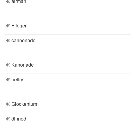
airman
Flieger
cannonade
Kanonade
belfry
Glockenturm
dinned