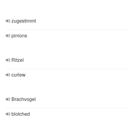
zugestimmt
pinions
Ritzel
curlew
Brachvogel
blotched