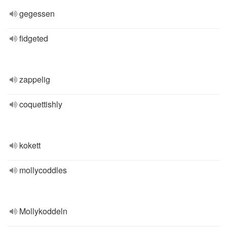
gegessen
fidgeted
zappelig
coquettishly
kokett
mollycoddles
Mollykoddeln