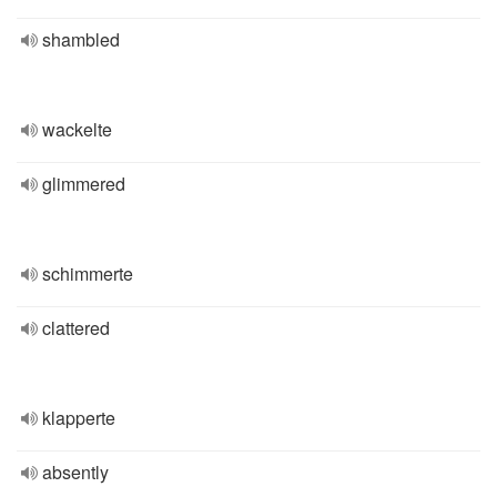
shambled
wackelte
glimmered
schimmerte
clattered
klapperte
absently