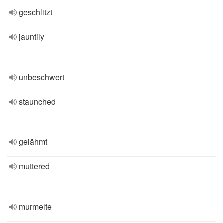
geschlitzt
jauntily
unbeschwert
staunched
gelähmt
muttered
murmelte