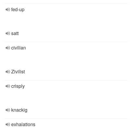
fed-up
satt
civilian
Zivilist
crisply
knackig
exhalations