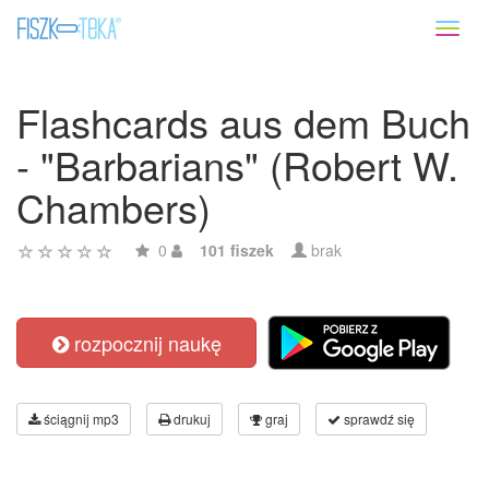
Toggl
naviga
Flashcards aus dem Buch
- "Barbarians" (Robert W.
Chambers)
0
101 fiszek
brak
rozpocznij naukę
ściągnij mp3
drukuj
graj
sprawdź się