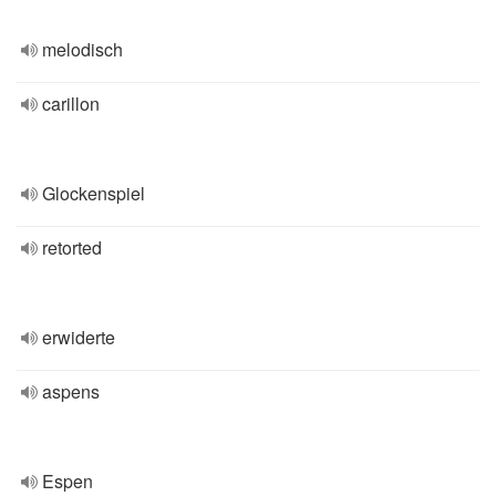
melodisch
carillon
Glockenspiel
retorted
erwiderte
aspens
Espen