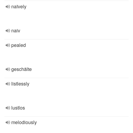
naïvely
naiv
pealed
geschälte
listlessly
lustlos
melodiously