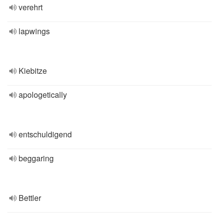
verehrt
lapwings
Kiebitze
apologetically
entschuldigend
beggaring
Bettler