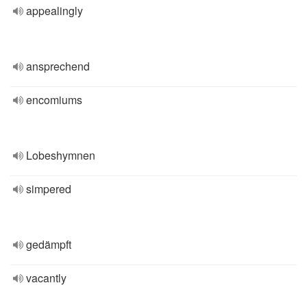
appealingly
ansprechend
encomiums
Lobeshymnen
simpered
gedämpft
vacantly