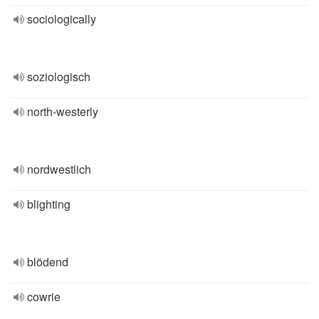
sociologically
soziologisch
north-westerly
nordwestlich
blighting
blödend
cowrie