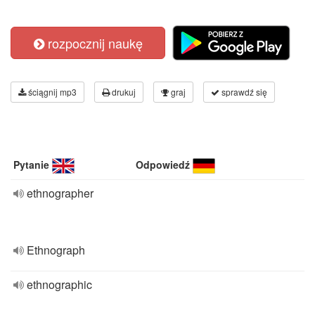
rozpocznij naukę
ściągnij mp3
drukuj
graj
sprawdź się
Pytanie
Odpowiedź
ethnographer
Ethnograph
ethnographic