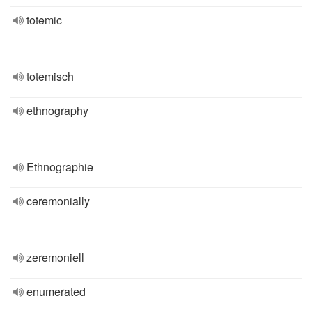
totemic
totemisch
ethnography
Ethnographie
ceremonially
zeremoniell
enumerated