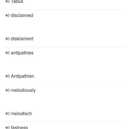
Tabus
disclaimed
disklamiert
antipathies
Antipathien
melodiously
melodisch
fastness