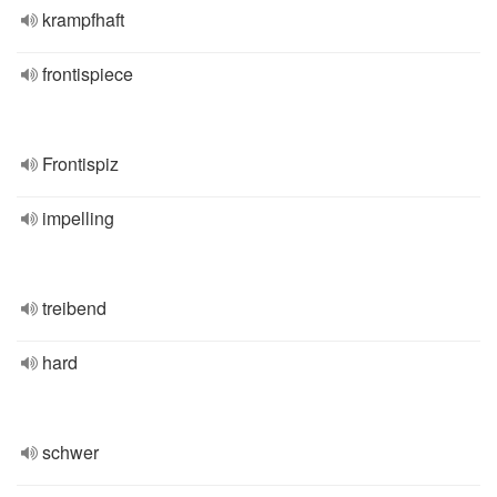
krampfhaft
frontispiece
Frontispiz
impelling
treibend
hard
schwer