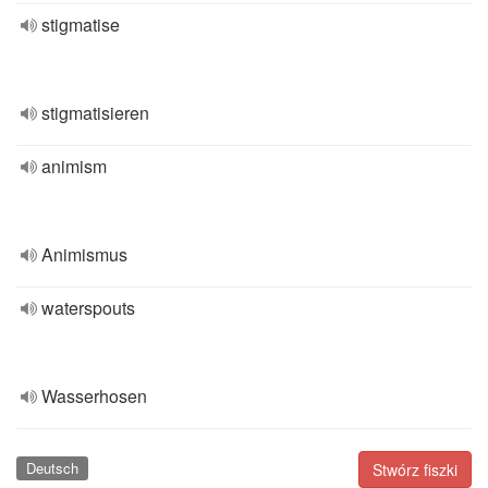
stigmatise
stigmatisieren
animism
Animismus
waterspouts
Wasserhosen
Deutsch
Stwórz fiszki