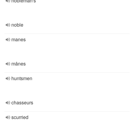
nobleman's
noble
manes
mânes
huntsmen
chasseurs
scurried