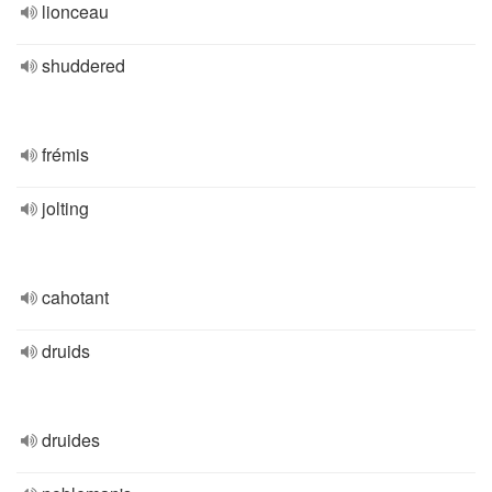
lionceau
shuddered
frémis
jolting
cahotant
druids
druides