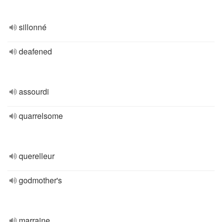
sillonné
deafened
assourdi
quarrelsome
querelleur
godmother's
marraine