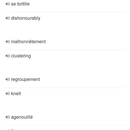
se tortille
dishonourably
malhonnêtement
clustering
regroupement
knelt
agenouillé