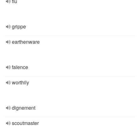
flu
grippe
earthenware
faïence
worthily
dignement
scoutmaster