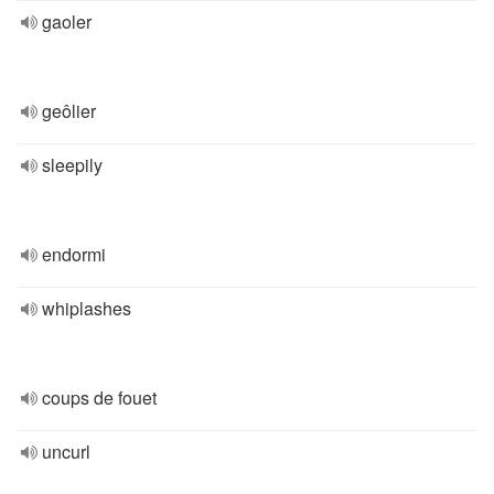
gaoler
geôlier
sleepily
endormi
whiplashes
coups de fouet
uncurl