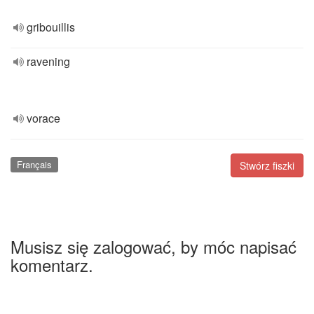
gribouillis
ravening
vorace
Français
Stwórz fiszki
Musisz się zalogować, by móc napisać
komentarz.