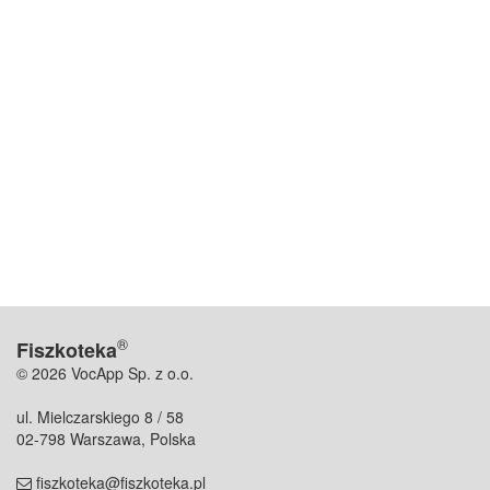
®
Fiszkoteka
© 2026 VocApp Sp. z o.o.
ul. Mielczarskiego 8 / 58
02-798 Warszawa, Polska
fiszkoteka@fiszkoteka.pl