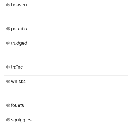
heaven
paradis
trudged
traîné
whisks
fouets
squiggles