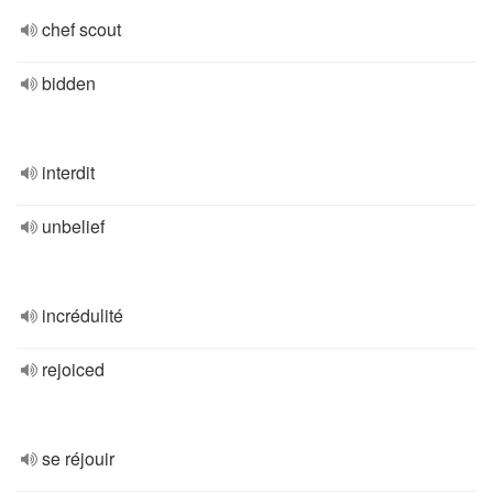
chef scout
bidden
interdit
unbelief
incrédulité
rejoiced
se réjouir