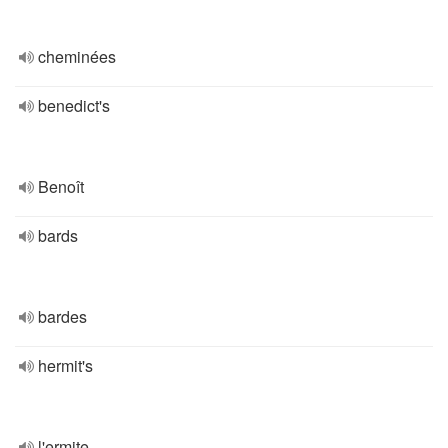
cheminées
benedict's
Benoît
bards
bardes
hermit's
l'ermite