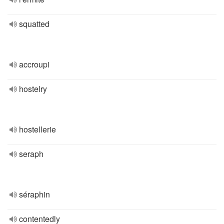
squatted
accroupi
hostelry
hostellerie
seraph
séraphin
contentedly