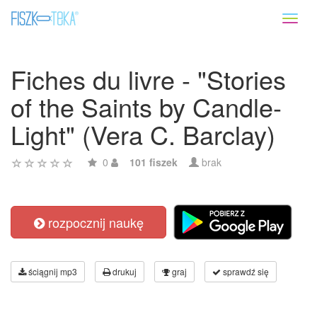
Toggl
naviga
Fiches du livre - "Stories
of the Saints by Candle-
Light" (Vera C. Barclay)
0
101 fiszek
brak
rozpocznij naukę
ściągnij mp3
drukuj
graj
sprawdź się