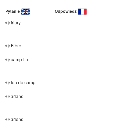
Pytanie
Odpowiedź
friary
Frère
camp-fire
feu de camp
arians
ariens