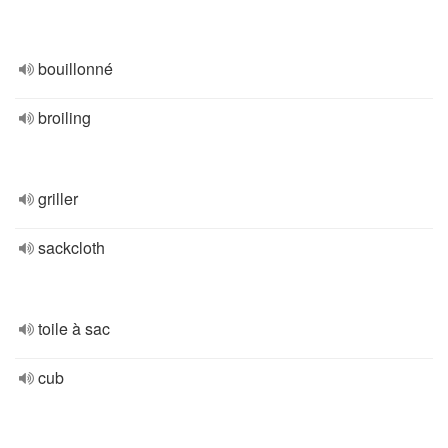
bouillonné
broiling
griller
sackcloth
toile à sac
cub