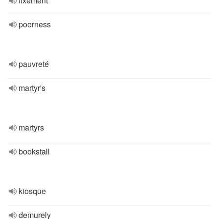
fixement
poorness
pauvreté
martyr's
martyrs
bookstall
kiosque
demurely