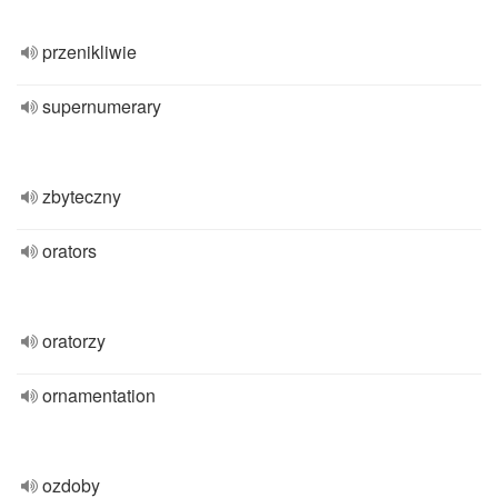
przenikliwie
supernumerary
zbyteczny
orators
oratorzy
ornamentation
ozdoby