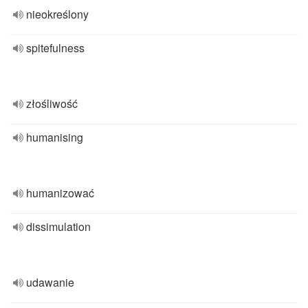
nieokreślony
spitefulness
złośliwość
humanising
humanizować
dissimulation
udawanie