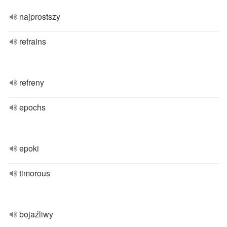
najprostszy
refrains
refreny
epochs
epoki
timorous
bojaźliwy