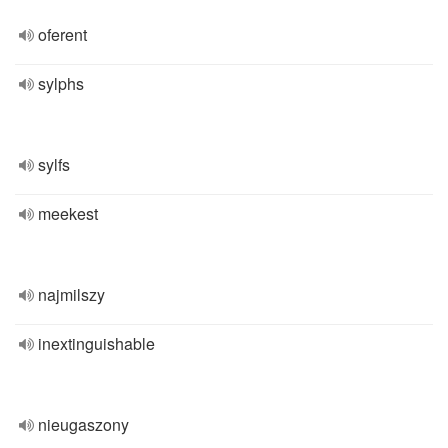
oferent
sylphs
sylfs
meekest
najmilszy
inextinguishable
nieugaszony