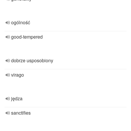
ogólność
good-tempered
dobrze usposobiony
virago
jędza
sanctifies