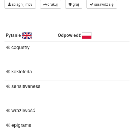
ściągnij mp3
drukuj
graj
sprawdź się
Pytanie
Odpowiedź
coquetry
kokieteria
sensitiveness
wrażliwość
epigrams