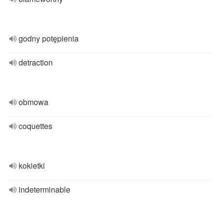
godny potępienia
detraction
obmowa
coquettes
kokietki
indeterminable