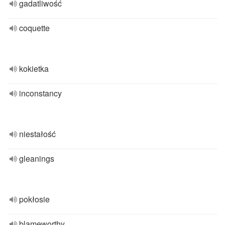
gadatliwość
coquette
kokietka
inconstancy
niestałość
gleanings
pokłosie
blameworthy