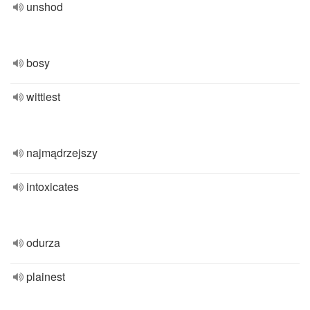
unshod
bosy
wittiest
najmądrzejszy
intoxicates
odurza
plainest