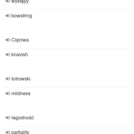
występy
bowstring
Cięciwa
knavish
łotrowski
mildness
łagodność
partiality