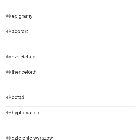
epigramy
adorers
czcicielami
thenceforth
odtąd
hyphenation
dzielenie wyrazów