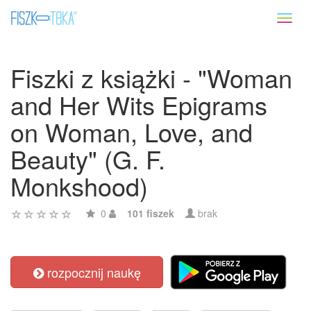
Toggl
naviga
Fiszki z książki - "Woman
and Her Wits Epigrams
on Woman, Love, and
Beauty" (G. F.
Monkshood)
0
101 fiszek
brak
rozpocznij naukę