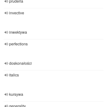
pruderia
invective
inwektywa
perfections
doskonałości
italics
kursywa
generality