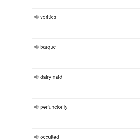
verities
barque
dairymaid
perfunctorily
occulted