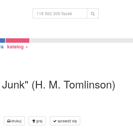
ła
katalog
d Junk" (H. M. Tomlinson)
drukuj
graj
sprawdź się