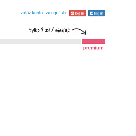
załóż konto
zaloguj się
log in
log in
premium