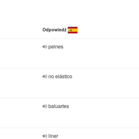
Odpowiedź
peines
no elástico
baluartes
liner