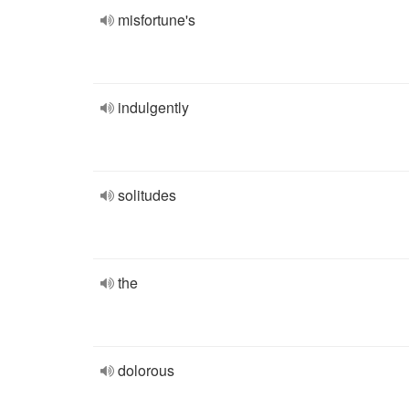
misfortune's
indulgently
solitudes
the
dolorous