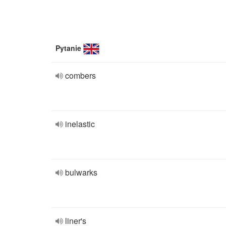
Pytanie
combers
inelastic
bulwarks
liner's