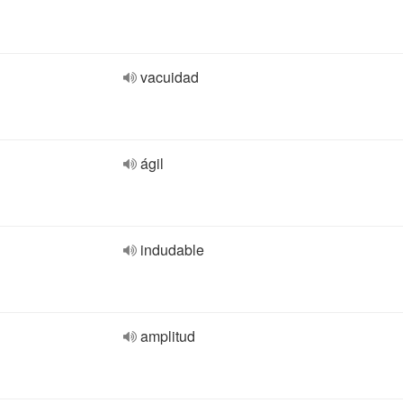
vacuidad
ágil
indudable
amplitud