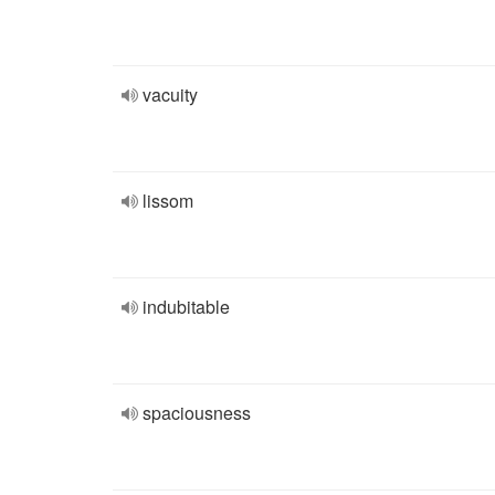
vacuity
lissom
indubitable
spaciousness