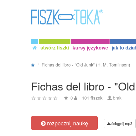
stwórz fiszki
kursy językowe
jak to dzia
Fichas del libro - "Old Junk" (H. M. Tomlinson)
Fichas del libro - "Ol
0
101 fiszek
brak
rozpocznij naukę
ściągnij mp3