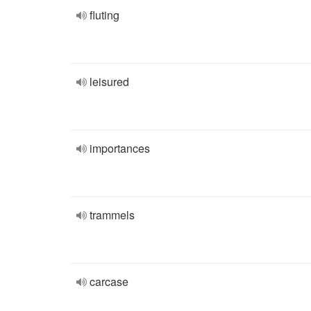
fluting
leisured
importances
trammels
carcase