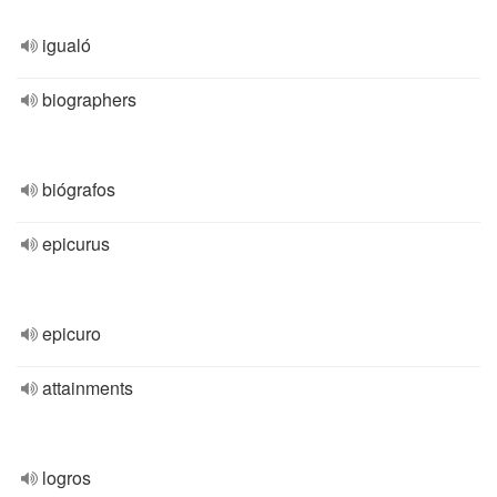
igualó
biographers
biógrafos
epicurus
epicuro
attainments
logros