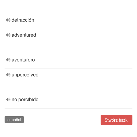
detracción
adventured
aventurero
unperceived
no percibido
español
Stwórz fiszki