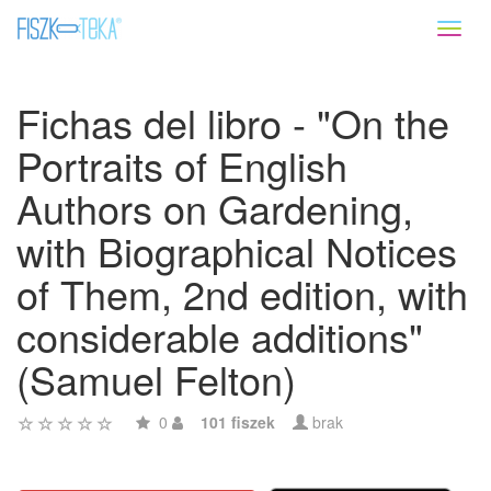
Toggl
naviga
Fichas del libro - "On the
Portraits of English
Authors on Gardening,
with Biographical Notices
of Them, 2nd edition, with
considerable additions"
(Samuel Felton)
0
101 fiszek
brak