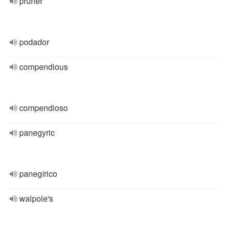
pruner
podador
compendious
compendioso
panegyric
panegírico
walpole's