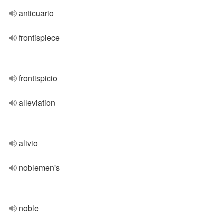
anticuario
frontispiece
frontispicio
alleviation
alivio
noblemen's
noble