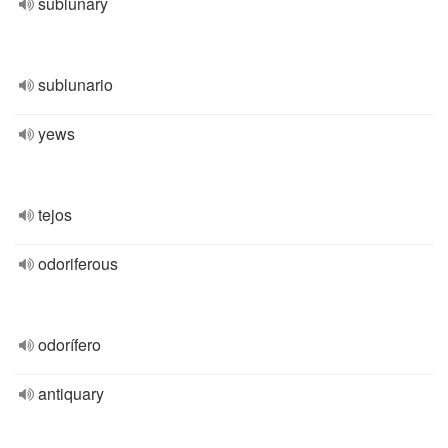
sublunary
sublunario
yews
tejos
odoriferous
odorífero
antiquary