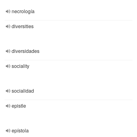
necrología
diversities
diversidades
sociality
socialidad
epistle
epístola