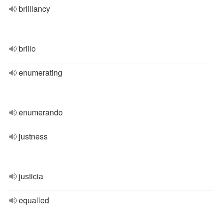
brilliancy
brillo
enumerating
enumerando
justness
justicia
equalled