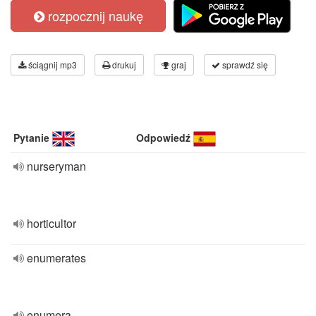
rozpocznij naukę
ściągnij mp3
drukuj
graj
sprawdź się
Pytanie
Odpowiedź
nurseryman
horticultor
enumerates
enumera