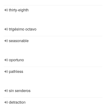
thirty-eighth
trigésimo octavo
seasonable
oportuno
pathless
sin senderos
detraction