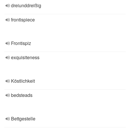
dreiunddreißig
frontispiece
Frontispiz
exquisiteness
Köstlichkeit
bedsteads
Bettgestelle