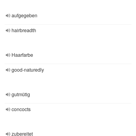
aufgegeben
hairbreadth
Haarfarbe
good-naturedly
gutmütig
concocts
zubereitet