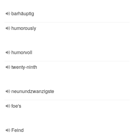
barhäuptig
humorously
humorvoll
twenty-ninth
neunundzwanzigste
foe's
Feind