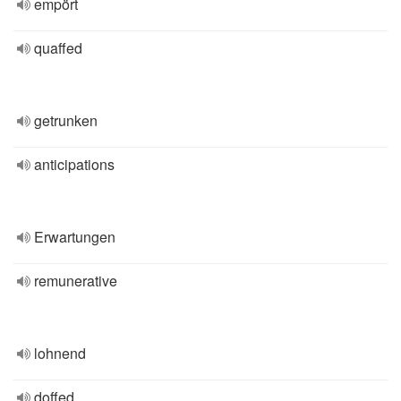
empört
quaffed
getrunken
anticipations
Erwartungen
remunerative
lohnend
doffed