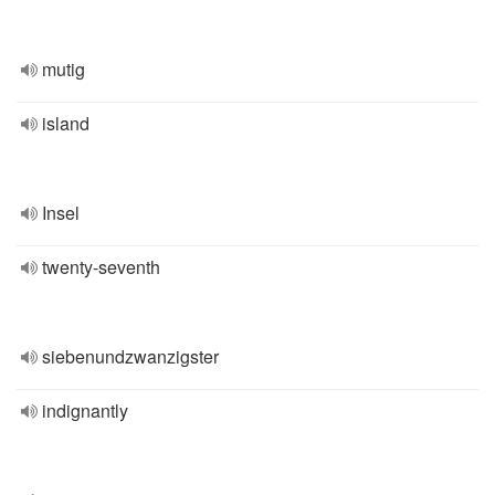
mutig
island
Insel
twenty-seventh
siebenundzwanzigster
indignantly