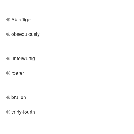
Abfertiger
obsequiously
unterwürfig
roarer
brüllen
thirty-fourth