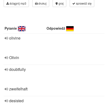
ściągnij mp3
drukuj
graj
sprawdź się
Pytanie
Odpowiedź
olivine
Olivin
doubtfully
zweifelhaft
desisted