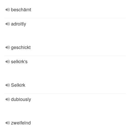
beschämt
adroitly
geschickt
selkirk's
Selkirk
dubiously
zweifelnd