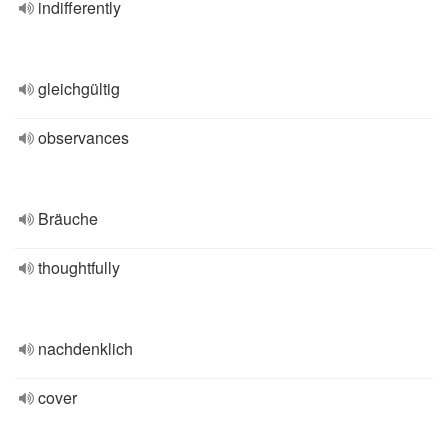
indifferently
gleichgültig
observances
Bräuche
thoughtfully
nachdenklich
cover