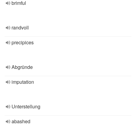
brimful
randvoll
precipices
Abgründe
imputation
Unterstellung
abashed