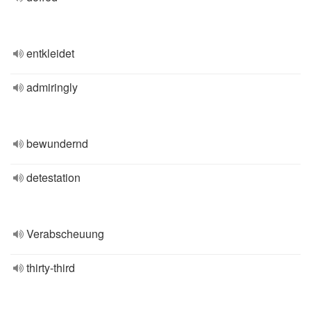
entkleidet
admiringly
bewundernd
detestation
Verabscheuung
thirty-third