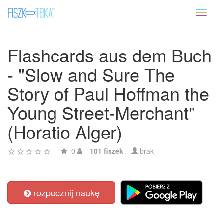
Toggl
naviga
Flashcards aus dem Buch
- "Slow and Sure The
Story of Paul Hoffman the
Young Street-Merchant"
(Horatio Alger)
0
101 fiszek
brak
rozpocznij naukę