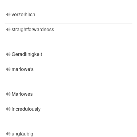
verzeihlich
straightforwardness
Geradlinigkeit
marlowe's
Marlowes
incredulously
ungläubig