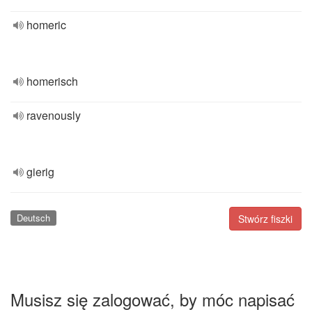
homeric
homerisch
ravenously
gierig
Deutsch
Stwórz fiszki
Musisz się zalogować, by móc napisać