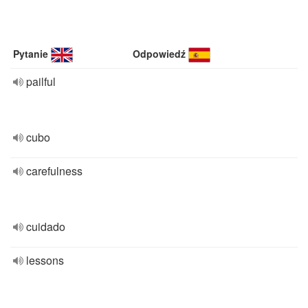
Pytanie
Odpowiedź
pailful
cubo
carefulness
cuidado
lessons