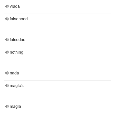
viuda
falsehood
falsedad
nothing
nada
magic's
magia