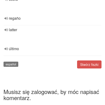
regaño
latter
último
español
Stwórz fiszki
Musisz się zalogować, by móc napisać
komentarz.