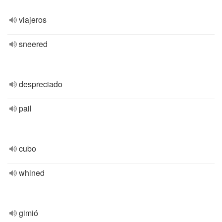
viajeros
sneered
despreciado
pail
cubo
whined
gimió