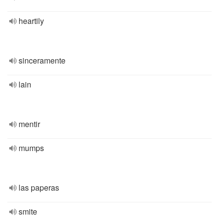
heartily
sinceramente
lain
mentir
mumps
las paperas
smite