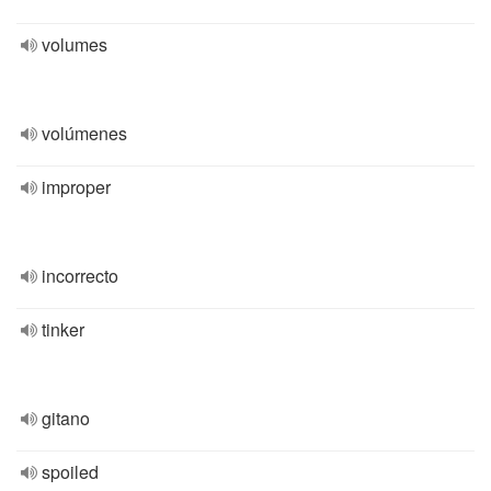
volumes
volúmenes
improper
incorrecto
tinker
gitano
spoiled