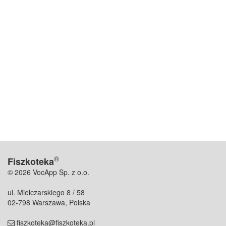
®
Fiszkoteka
© 2026 VocApp Sp. z o.o.
ul. Mielczarskiego 8 / 58
02-798 Warszawa, Polska
fiszkoteka@fiszkoteka.pl