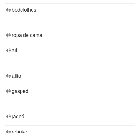
bedclothes
ropa de cama
ail
afligir
gasped
jadeó
rebuke