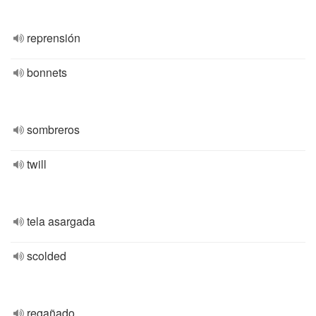
reprensión
bonnets
sombreros
twill
tela asargada
scolded
regañado