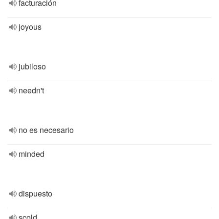
facturación
joyous
jubiloso
needn't
no es necesario
minded
dispuesto
scold