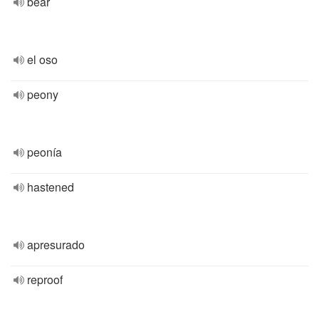
bear
el oso
peony
peonía
hastened
apresurado
reproof