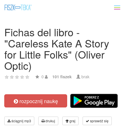
Toggl
naviga
Fichas del libro -
"Careless Kate A Story
for Little Folks" (Oliver
Optic)
0
101 fiszek
brak
rozpocznij naukę
ściągnij mp3
drukuj
graj
sprawdź się