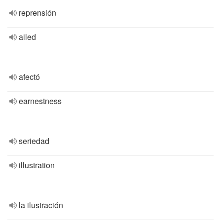
reprensión
ailed
afectó
earnestness
seriedad
illustration
la ilustración