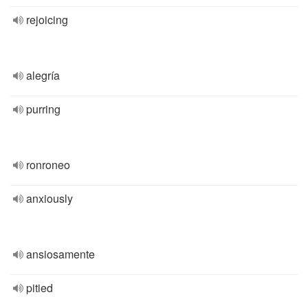
rejoicing
alegría
purring
ronroneo
anxiously
ansiosamente
pitied