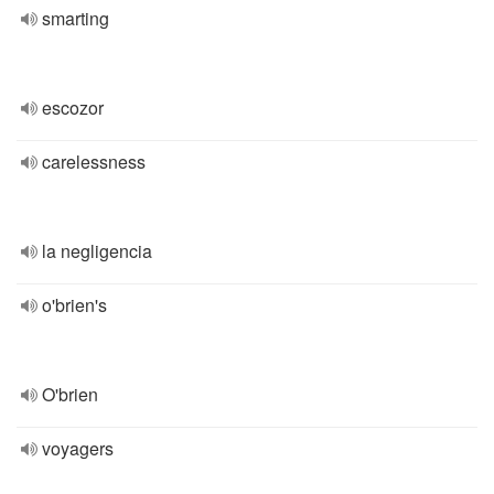
smarting
escozor
carelessness
la negligencia
o'brien's
O'brien
voyagers