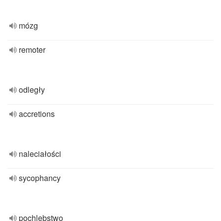
mózg
remoter
odległy
accretions
naleciałości
sycophancy
pochlebstwo