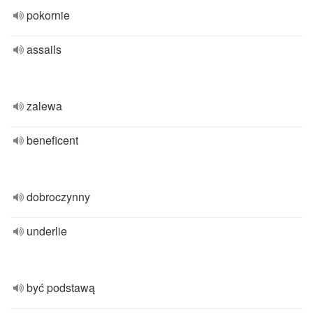
pokornie
assails
zalewa
beneficent
dobroczynny
underlie
być podstawą