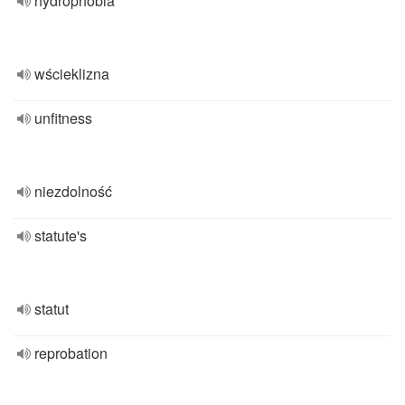
hydrophobia
wścieklizna
unfitness
niezdolność
statute's
statut
reprobation