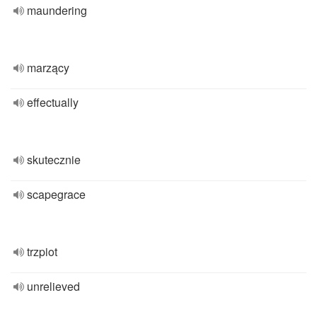
maundering
marzący
effectually
skutecznie
scapegrace
trzpiot
unrelieved