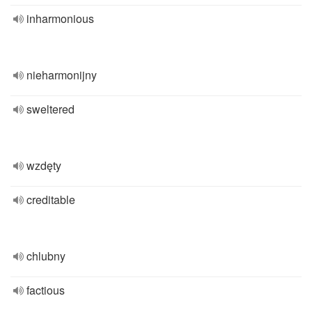
inharmonious
nieharmonijny
sweltered
wzdęty
creditable
chlubny
factious