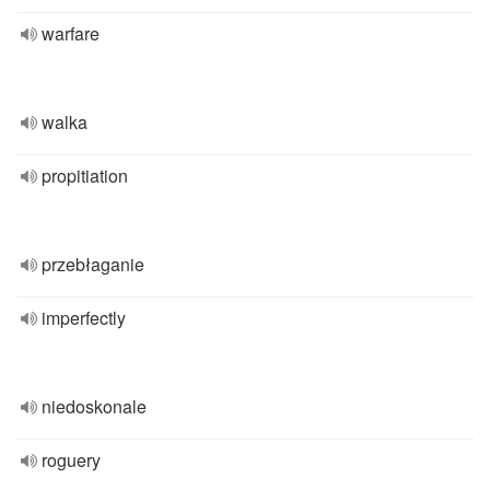
warfare
walka
propitiation
przebłaganie
imperfectly
niedoskonale
roguery