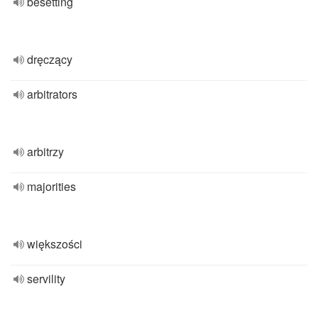
besetting
dręczący
arbitrators
arbitrzy
majorities
większości
servility