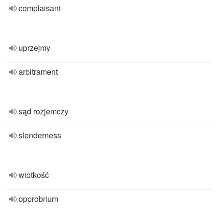
complaisant
uprzejmy
arbitrament
sąd rozjemczy
slenderness
wiotkość
opprobrium