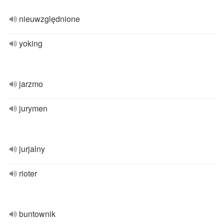
nieuwzględnione
yoking
jarzmo
jurymen
jurjalny
rioter
buntownik