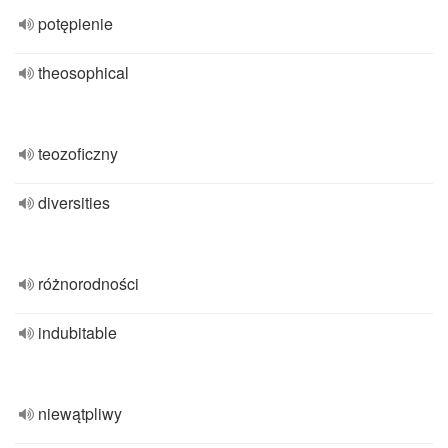
potępienie
theosophical
teozoficzny
diversities
różnorodności
indubitable
niewątpliwy