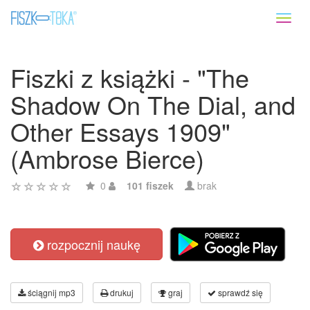
Toggl
naviga
Fiszki z książki - "The
Shadow On The Dial, and
Other Essays 1909"
(Ambrose Bierce)
0
101 fiszek
brak
rozpocznij naukę
ściągnij mp3
drukuj
graj
sprawdź się