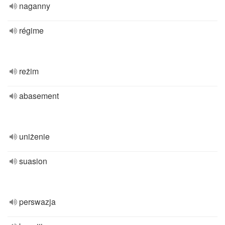
naganny
régime
reżim
abasement
uniżenie
suasion
perswazja