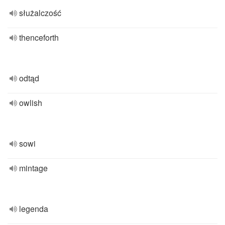
służalczość
thenceforth
odtąd
owlish
sowi
mintage
legenda