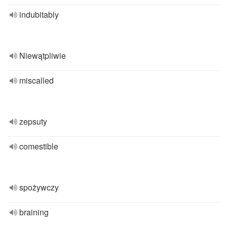
indubitably
Niewątpliwie
miscalled
zepsuty
comestible
spożywczy
braining