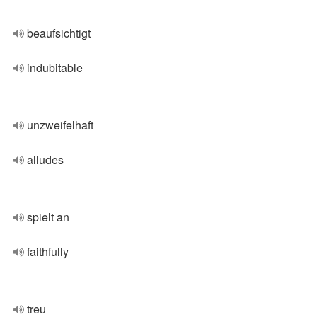
beaufsichtigt
indubitable
unzweifelhaft
alludes
spielt an
faithfully
treu