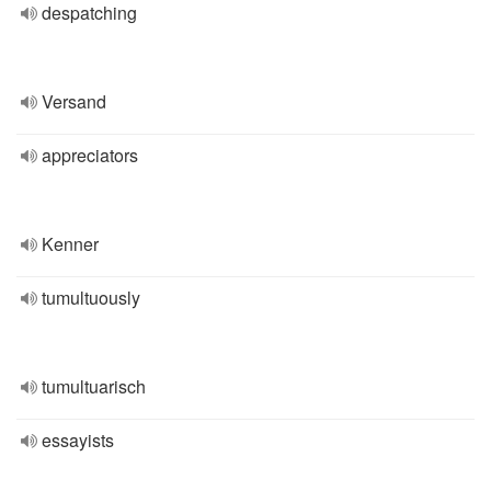
despatching
Versand
appreciators
Kenner
tumultuously
tumultuarisch
essayists