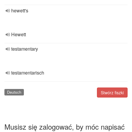
hewett's
Hewett
testamentary
testamentarisch
Deutsch
Stwórz fiszki
Musisz się zalogować, by móc napisać