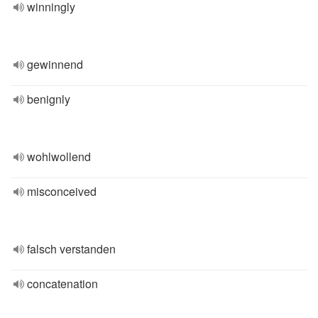
winningly
gewinnend
benignly
wohlwollend
misconceived
falsch verstanden
concatenation