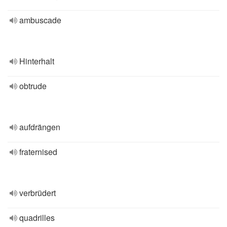
ambuscade
Hinterhalt
obtrude
aufdrängen
fraternised
verbrüdert
quadrilles