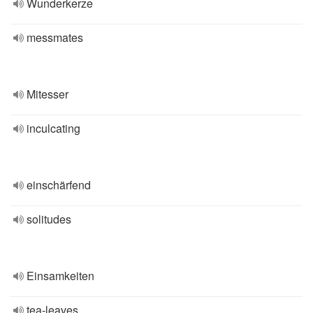
Wunderkerze
messmates
Mitesser
inculcating
einschärfend
solitudes
Einsamkeiten
tea-leaves