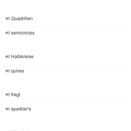
Quadrillen
semicircles
Halbkreise
quires
fragt
sparkler's