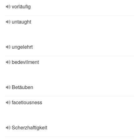
vorläufig
untaught
ungelehrt
bedevilment
Betäuben
facetiousness
Scherzhaftigkeit