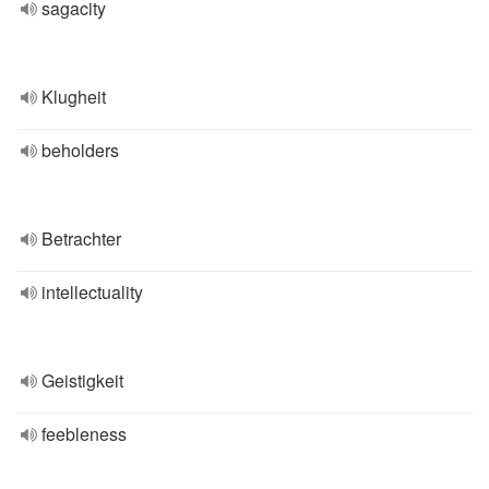
sagacity
Klugheit
beholders
Betrachter
intellectuality
Geistigkeit
feebleness