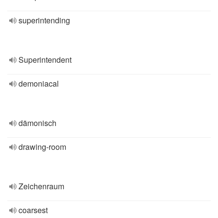
superintending
Superintendent
demoniacal
dämonisch
drawing-room
Zeichenraum
coarsest