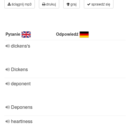
ściągnij mp3
drukuj
graj
sprawdź się
Pytanie
Odpowiedź
dickens's
Dickens
deponent
Deponens
heartiness