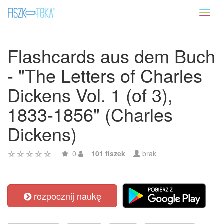
Toggl
naviga
Flashcards aus dem Buch
- "The Letters of Charles
Dickens Vol. 1 (of 3),
1833-1856" (Charles
Dickens)
0
101 fiszek
brak
rozpocznij naukę