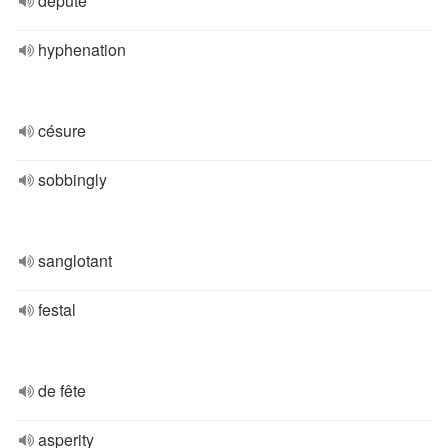
député
hyphenation
césure
sobbingly
sanglotant
festal
de fête
asperity