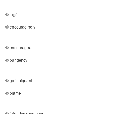
jugé
encouragingly
encourageant
pungency
goût piquant
blame
faire des reproches