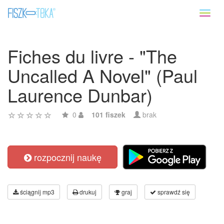
Toggl
naviga
Fiches du livre - "The
Uncalled A Novel" (Paul
Laurence Dunbar)
0
101 fiszek
brak
rozpocznij naukę
ściągnij mp3
drukuj
graj
sprawdź się