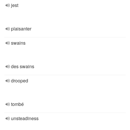
jest
plaisanter
swains
des swains
drooped
tombé
unsteadiness