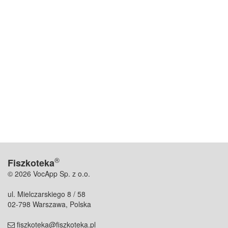
®
Fiszkoteka
© 2026 VocApp Sp. z o.o.
ul. Mielczarskiego 8 / 58
02-798 Warszawa, Polska
fiszkoteka@fiszkoteka.pl