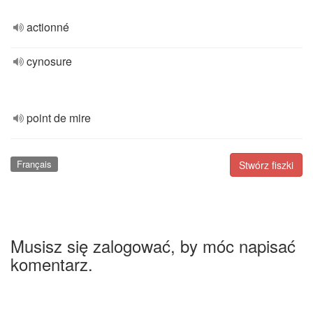
actionné
cynosure
point de mire
Français
Stwórz fiszki
Musisz się zalogować, by móc napisać
komentarz.