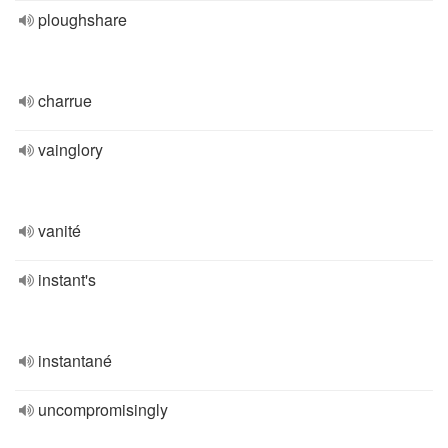
ploughshare
charrue
vainglory
vanité
instant's
instantané
uncompromisingly