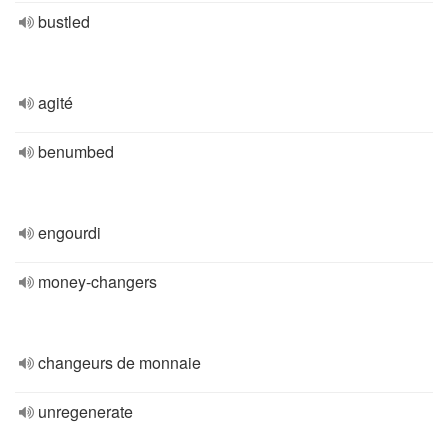
bustled
agité
benumbed
engourdi
money-changers
changeurs de monnaie
unregenerate