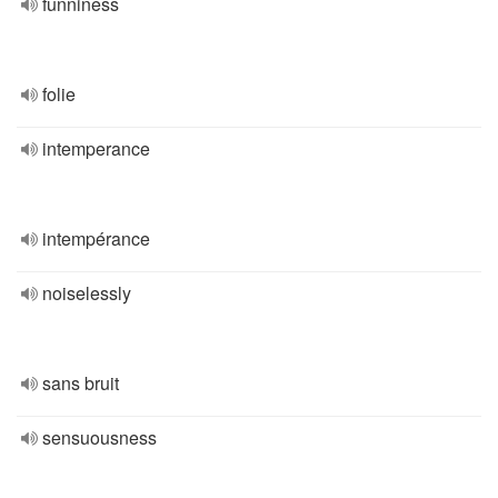
funniness
folie
intemperance
intempérance
noiselessly
sans bruit
sensuousness