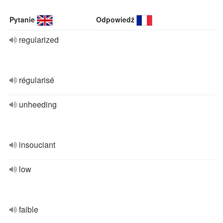
Pytanie
Odpowiedź
regularized
régularisé
unheeding
insouciant
low
faible