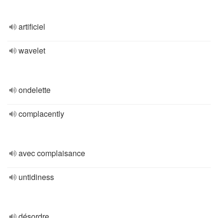
artificiel
wavelet
ondelette
complacently
avec complaisance
untidiness
désordre