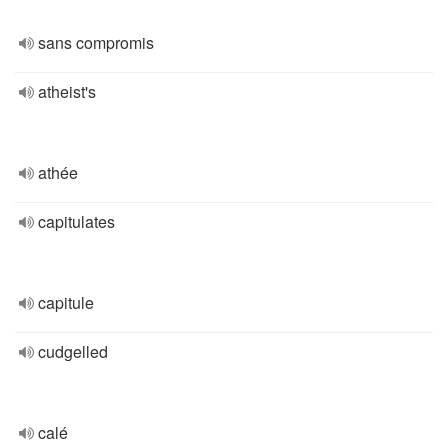
sans compromis
atheist's
athée
capitulates
capitule
cudgelled
calé