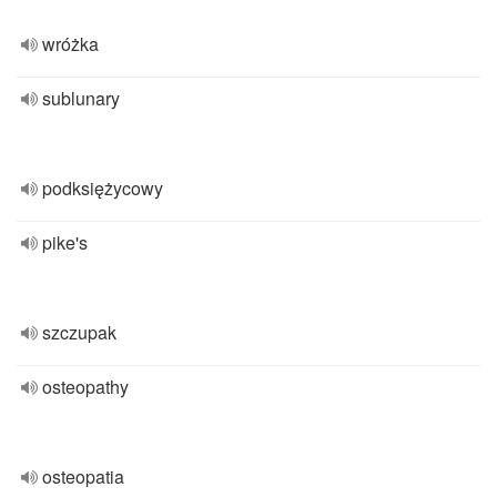
wróżka
sublunary
podksiężycowy
pike's
szczupak
osteopathy
osteopatia