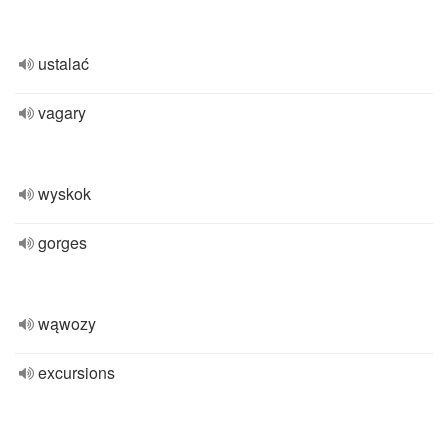
ustalać
vagary
wyskok
gorges
wąwozy
excursions