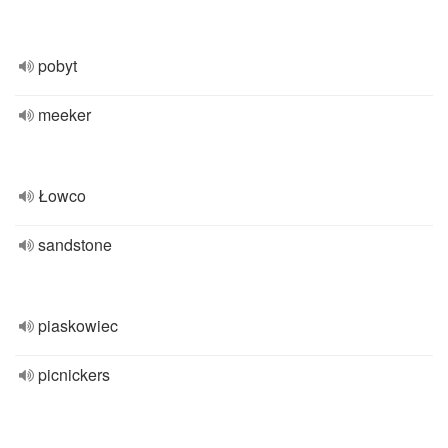
pobyt
meeker
Łowco
sandstone
piaskowiec
picnickers