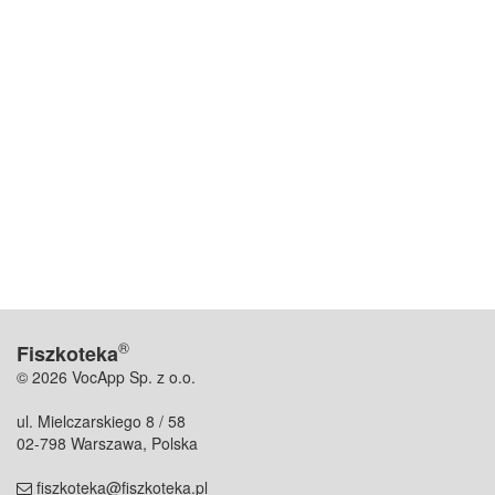
®
Fiszkoteka
© 2026 VocApp Sp. z o.o.
ul. Mielczarskiego 8 / 58
02-798 Warszawa, Polska
fiszkoteka@fiszkoteka.pl