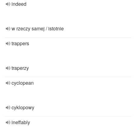
indeed
w rzeczy samej / istotnie
trappers
traperzy
cyclopean
cyklopowy
ineffably