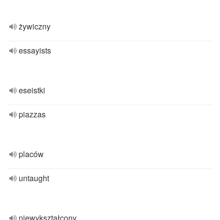
żywiczny
essayists
eseistki
piazzas
placów
untaught
niewykształcony