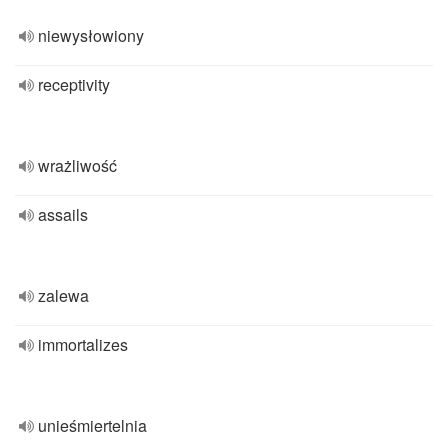
niewysłowiony
receptivity
wrażliwość
assails
zalewa
immortalizes
unieśmiertelnia