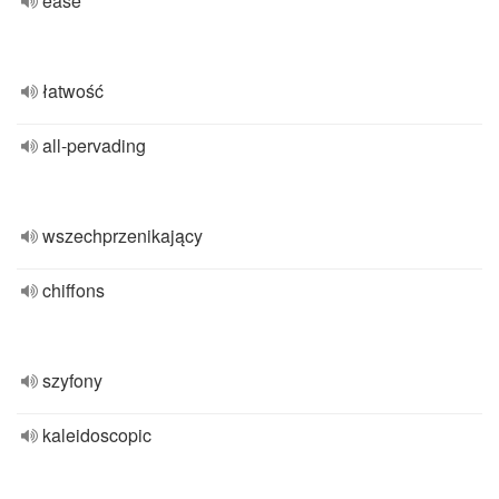
ease
łatwość
all-pervading
wszechprzenikający
chiffons
szyfony
kaleidoscopic