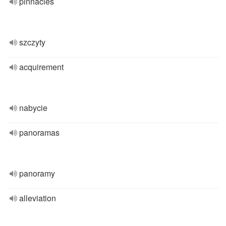
pinnacles
szczyty
acquirement
nabycie
panoramas
panoramy
alleviation