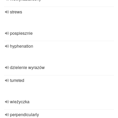
strews
pospiesznie
hyphenation
dzielenie wyrazów
turreted
wieżyczka
perpendicularly