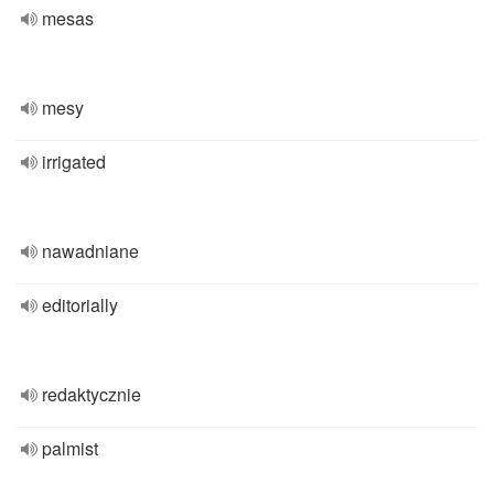
mesas
mesy
irrigated
nawadniane
editorially
redaktycznie
palmist