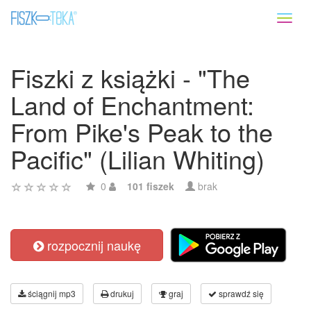
Toggl
naviga
Fiszki z książki - "The
Land of Enchantment:
From Pike's Peak to the
Pacific" (Lilian Whiting)
0
101 fiszek
brak
rozpocznij naukę
ściągnij mp3
drukuj
graj
sprawdź się