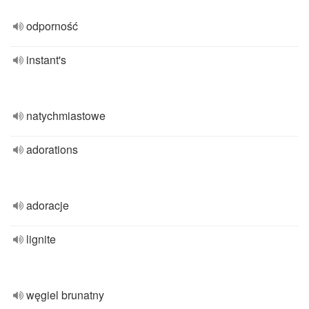
odporność
instant's
natychmiastowe
adorations
adoracje
lignite
węgiel brunatny