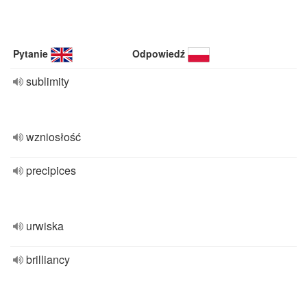
Pytanie
Odpowiedź
sublimity
wzniosłość
precipices
urwiska
brilliancy