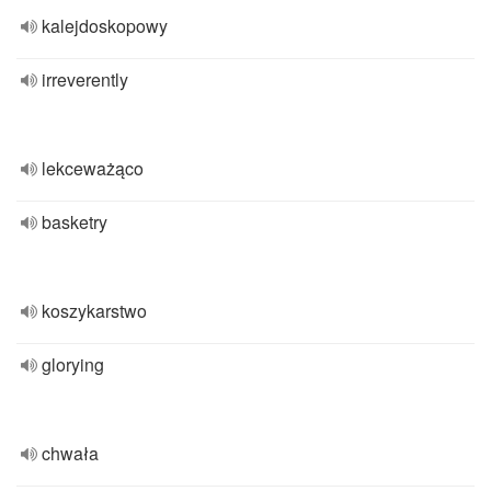
kalejdoskopowy
irreverently
lekceważąco
basketry
koszykarstwo
glorying
chwała