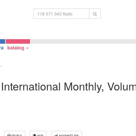
ła
katalog
..
 International Monthly, Volum
drukuj
graj
sprawdź się