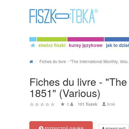
stwórz fiszki
kursy językowe
jak to dzia
Fiches du livre - "The International Monthly, Volu.
Fiches du livre - "The
1851" (Various)
0
101 fiszek
brak
rozpocznij naukę
ściągnij mp3