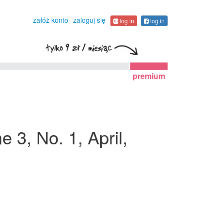
załóż konto
zaloguj się
log in
log in
premium
e 3, No. 1, April,