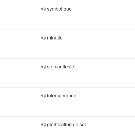
symbolique
minutie
se manifeste
intempérance
glorification de soi