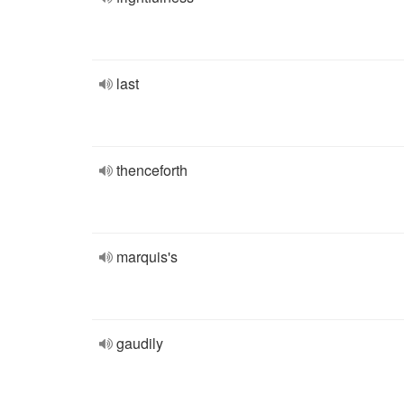
last
thenceforth
marquis's
gaudily