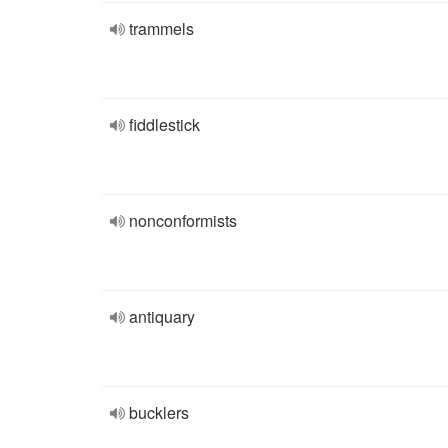
trammels
fiddlestick
nonconformists
antiquary
bucklers