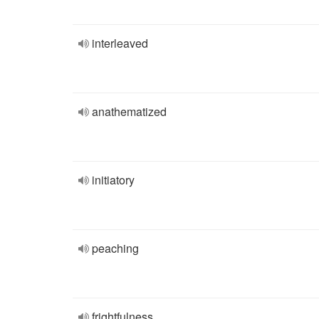
interleaved
anathematized
initiatory
peaching
frightfulness