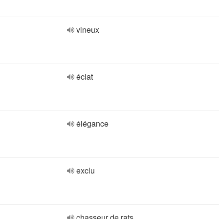
vineux
éclat
élégance
exclu
chasseur de rats