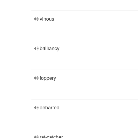
vinous
brilliancy
foppery
debarred
rat-catcher