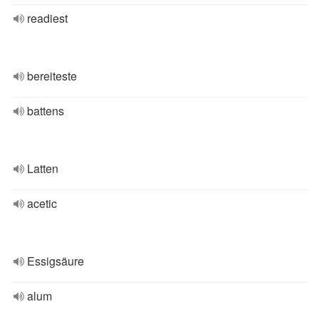
readiest
bereiteste
battens
Latten
acetic
Essigsäure
alum