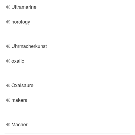
Ultramarine
horology
Uhrmacherkunst
oxalic
Oxalsäure
makers
Macher