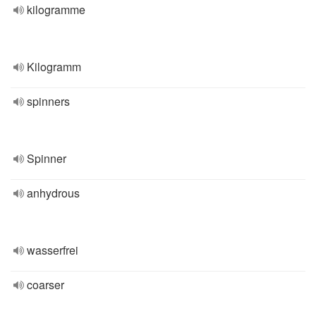
kilogramme
Kilogramm
spinners
Spinner
anhydrous
wasserfrei
coarser