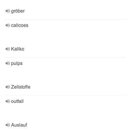
gröber
calicoes
Kaliko
pulps
Zellstoffe
outfall
Auslauf