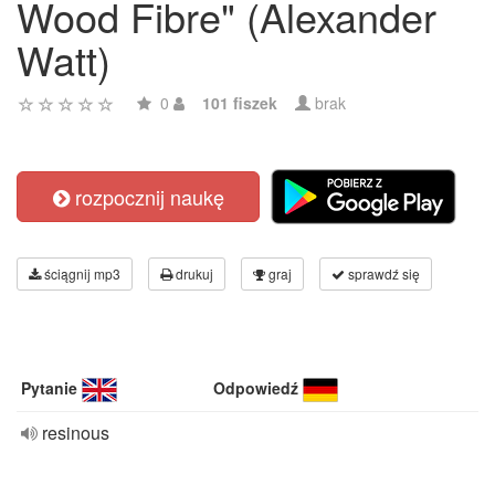
Wood Fibre" (Alexander
Watt)
0
101 fiszek
brak
rozpocznij naukę
ściągnij mp3
drukuj
graj
sprawdź się
Pytanie
Odpowiedź
resinous