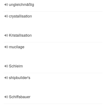
ungleichmäßig
crystallisation
Kristallisation
mucilage
Schleim
shipbuilder's
Schiffsbauer