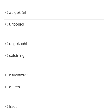
aufgeklärt
unboiled
ungekocht
calcining
Kalzinieren
quires
fragt