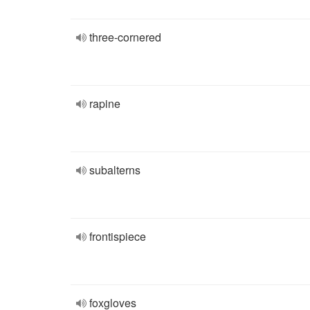
three-cornered
rapine
subalterns
frontispiece
foxgloves