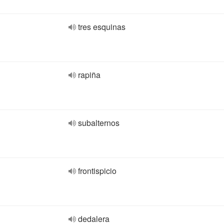
tres esquinas
rapiña
subalternos
frontispicio
dedalera