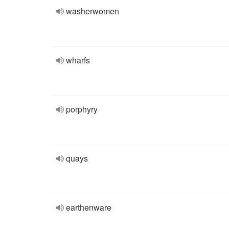
washerwomen
wharfs
porphyry
quays
earthenware