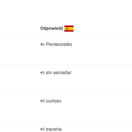
Odpowiedź
Pentecostés
sin esmaltar
curioso
tracería