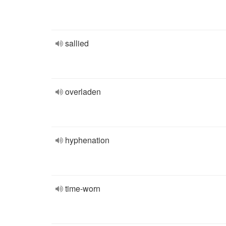
sallied
overladen
hyphenation
time-worn