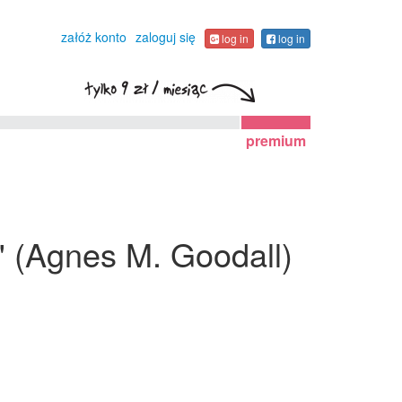
załóż konto
zaloguj się
log in
log in
premium
l" (Agnes M. Goodall)