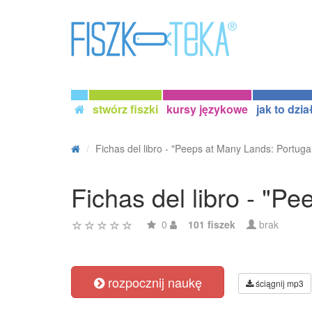
stwórz fiszki
kursy językowe
jak to dzia
Fichas del libro - "Peeps at Many Lands: Portugal
Fichas del libro - "P
0
101 fiszek
brak
rozpocznij naukę
ściągnij mp3