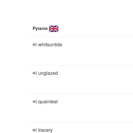
Pytanie
whitsuntide
unglazed
quaintest
tracery