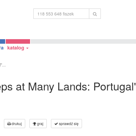
ła
katalog
"...
eeps at Many Lands: Portuga
drukuj
graj
sprawdź się