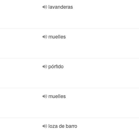
lavanderas
muelles
pórfido
muelles
loza de barro