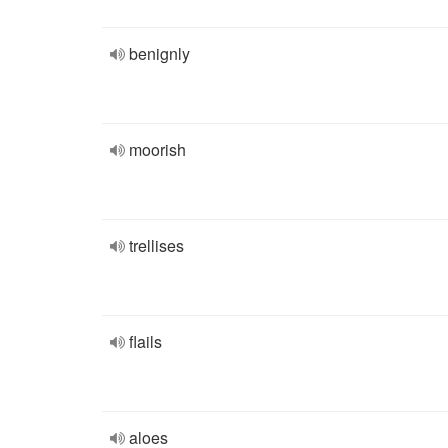
benignly
moorish
trellises
flails
aloes