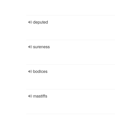
deputed
sureness
bodices
mastiffs