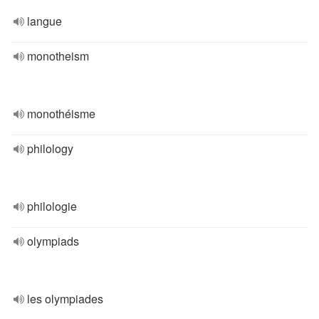
langue
monotheism
monothéisme
philology
philologie
olympiads
les olympiades