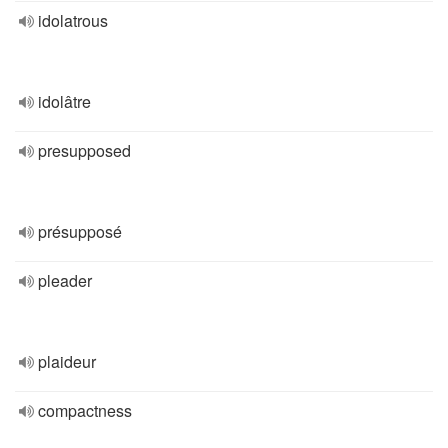
idolatrous
idolâtre
presupposed
présupposé
pleader
plaideur
compactness