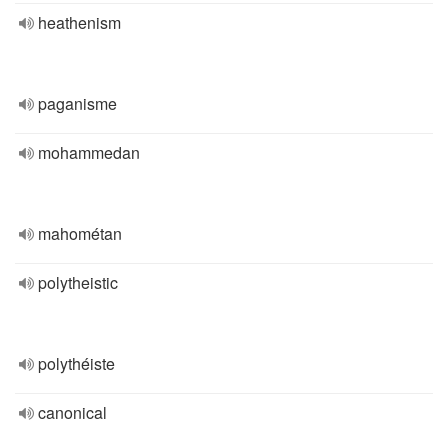
heathenism
paganisme
mohammedan
mahométan
polytheistic
polythéiste
canonical