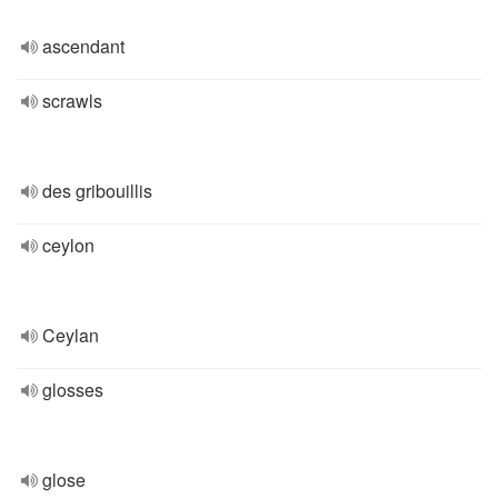
ascendant
scrawls
des gribouillis
ceylon
Ceylan
glosses
glose