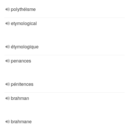
polythéisme
etymological
étymologique
penances
pénitences
brahman
brahmane