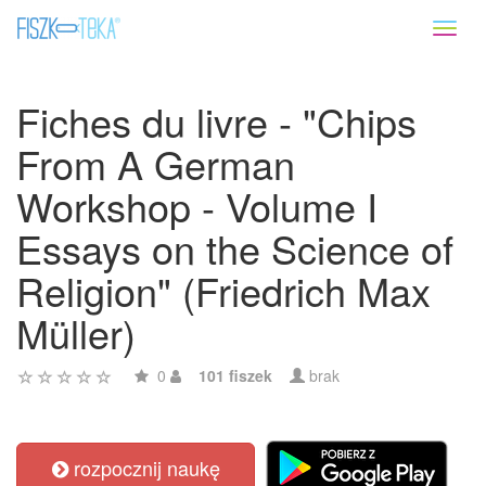
Toggl
naviga
Fiches du livre - "Chips
From A German
Workshop - Volume I
Essays on the Science of
Religion" (Friedrich Max
Müller)
0
101 fiszek
brak
rozpocznij naukę