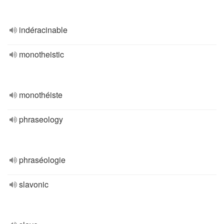
indéracinable
monotheistic
monothéiste
phraseology
phraséologie
slavonic