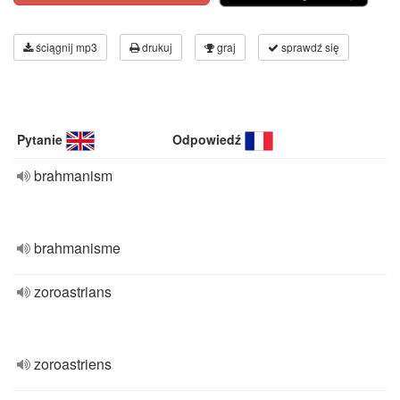
ściągnij mp3
drukuj
graj
sprawdź się
Pytanie
Odpowiedź
brahmanism
brahmanisme
zoroastrians
zoroastriens