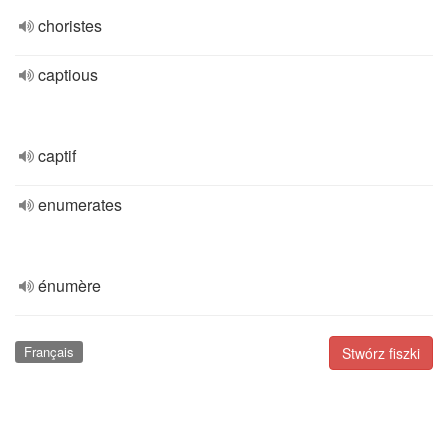
choristes
captious
captif
enumerates
énumère
Français
Stwórz fiszki