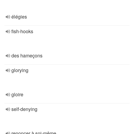
élégies
fish-hooks
des hameçons
glorying
gloire
self-denying
renoncer à soi-même