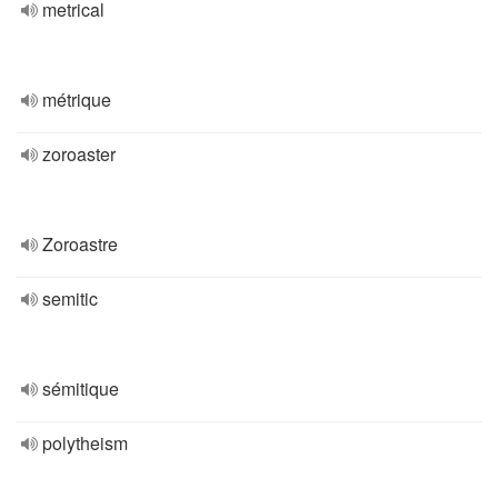
metrical
métrique
zoroaster
Zoroastre
semitic
sémitique
polytheism