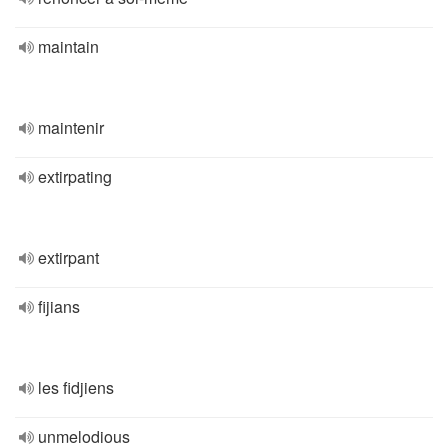
maintain
maintenir
extirpating
extirpant
fijians
les fidjiens
unmelodious