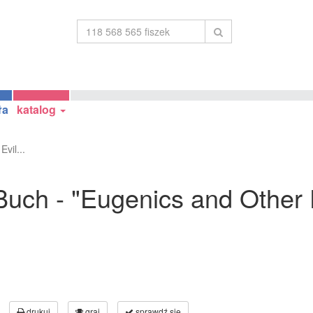
ła
katalog
vil...
uch - "Eugenics and Other E
drukuj
graj
sprawdź się