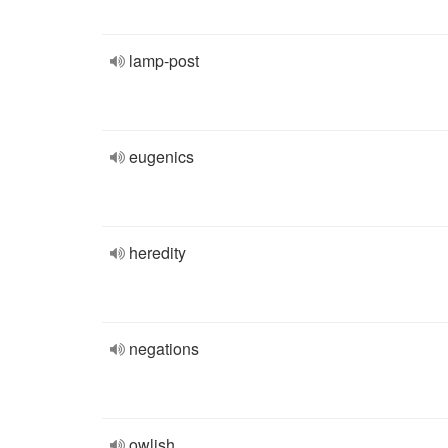
lamp-post
eugenics
heredity
negations
owlish