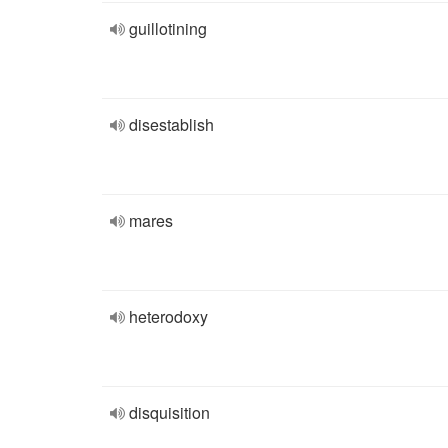
guillotining
disestablish
mares
heterodoxy
disquisition