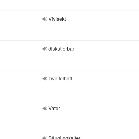
Vivisekt
diskutierbar
zweifelhaft
Vater
Säuglingsalter