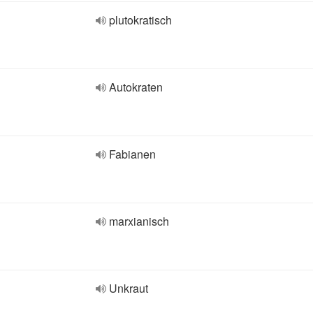
plutokratisch
Autokraten
Fabianen
marxianisch
Unkraut