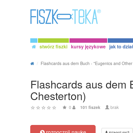
stwórz fiszki
kursy językowe
jak to dzia
Flashcards aus dem Buch - "Eugenics and Other E
Flashcards aus dem B
Chesterton)
0
101 fiszek
brak
rozpocznij naukę
ściągnij mp3