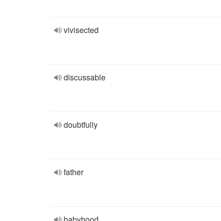
vivisected
discussable
doubtfully
father
babyhood