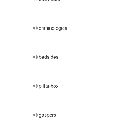
criminological
bedsides
pillar-box
gaspers