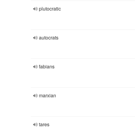
plutocratic
autocrats
fabians
marxian
tares