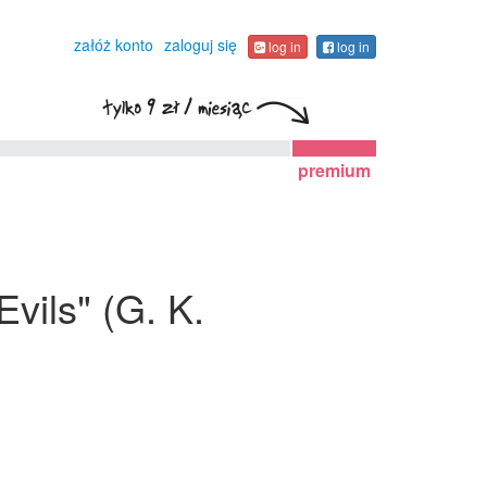
załóż konto
zaloguj się
log in
log in
premium
vils" (G. K.