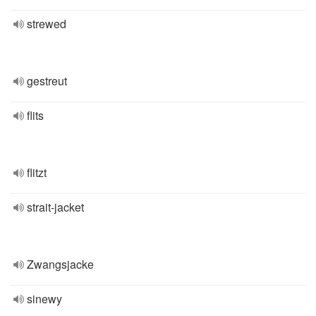
strewed
gestreut
flits
flitzt
strait-jacket
Zwangsjacke
sinewy