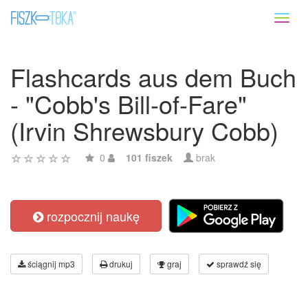
Toggl
naviga
Flashcards aus dem Buch
- "Cobb's Bill-of-Fare"
(Irvin Shrewsbury Cobb)
0
101 fiszek
brak
rozpocznij naukę
ściągnij mp3
drukuj
graj
sprawdź się