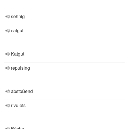
sehnig
catgut
Katgut
repulsing
abstoßend
rivulets
Bäche