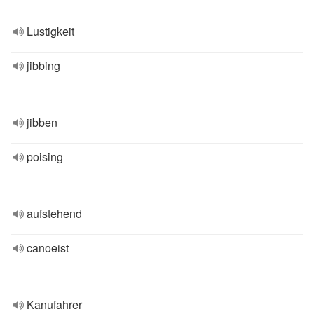
Lustigkeit
jibbing
jibben
poising
aufstehend
canoeist
Kanufahrer