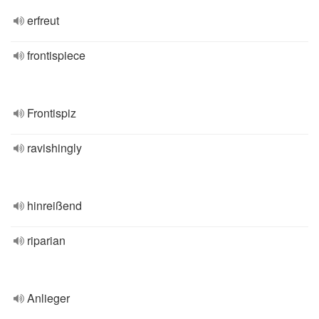
erfreut
frontispiece
Frontispiz
ravishingly
hinreißend
riparian
Anlieger