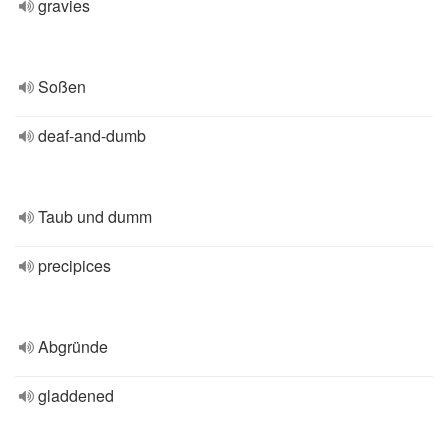
gravies
Soßen
deaf-and-dumb
Taub und dumm
precipices
Abgründe
gladdened