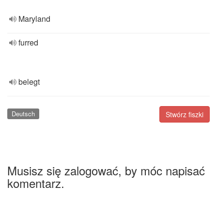
Maryland
furred
belegt
Deutsch
Stwórz fiszki
Musisz się zalogować, by móc napisać
komentarz.