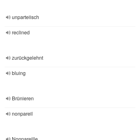
unparteiisch
reclined
zurückgelehnt
bluing
Brünieren
nonpareil
Nonpareille