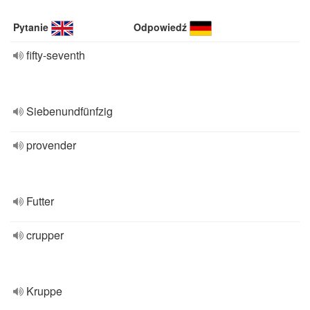
Pytanie
Odpowiedź
fifty-seventh
Siebenundfünfzig
provender
Futter
crupper
Kruppe