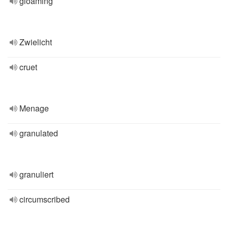
gloaming
Zwielicht
cruet
Menage
granulated
granuliert
circumscribed