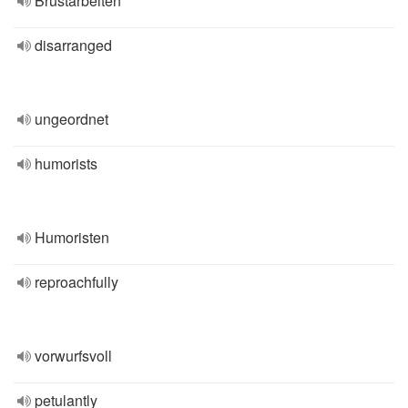
Brustarbeiten
disarranged
ungeordnet
humorists
Humoristen
reproachfully
vorwurfsvoll
petulantly