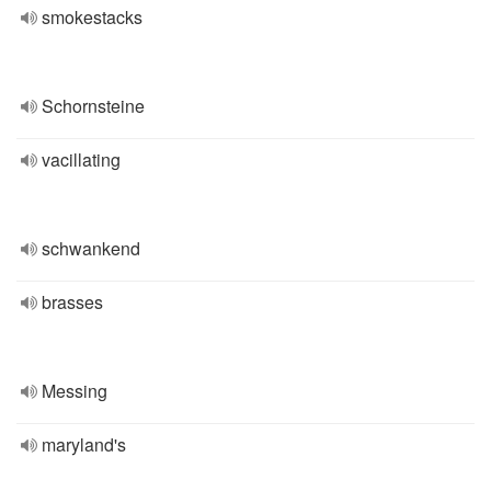
smokestacks
Schornsteine
vacillating
schwankend
brasses
Messing
maryland's