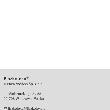
®
Fiszkoteka
© 2026 VocApp Sp. z o.o.
ul. Mielczarskiego 8 / 58
02-798 Warszawa, Polska
fiszkoteka@fiszkoteka.pl