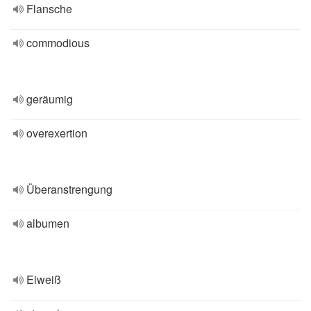
Flansche
commodious
geräumig
overexertion
Überanstrengung
albumen
Eiweiß