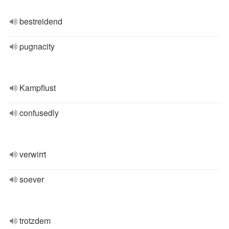
bestreidend
pugnacity
Kampflust
confusedly
verwirrt
soever
trotzdem