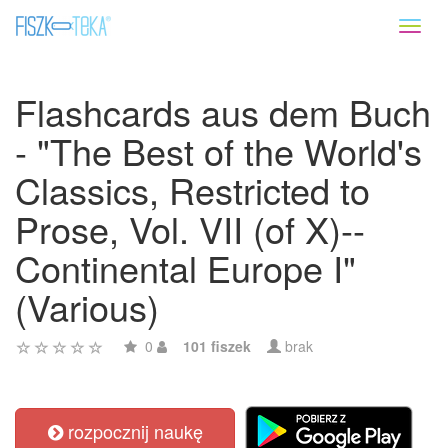
Toggl
naviga
Flashcards aus dem Buch
- "The Best of the World's
Classics, Restricted to
Prose, Vol. VII (of X)--
Continental Europe I"
(Various)
0
101 fiszek
brak
rozpocznij naukę