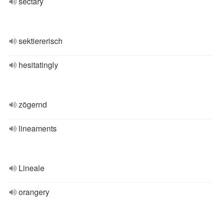
sectary
sektiererisch
hesitatingly
zögernd
lineaments
Lineale
orangery