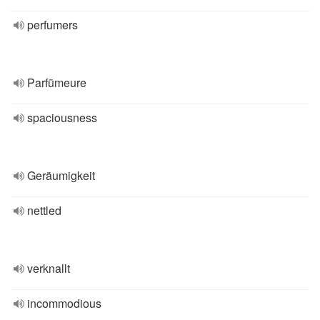
perfumers
Parfümeure
spaciousness
Geräumigkeit
nettled
verknallt
incommodious