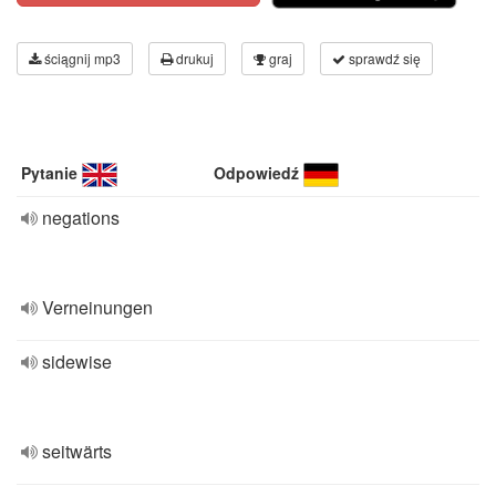
ściągnij mp3
drukuj
graj
sprawdź się
Pytanie
Odpowiedź
negations
Verneinungen
sidewise
seitwärts