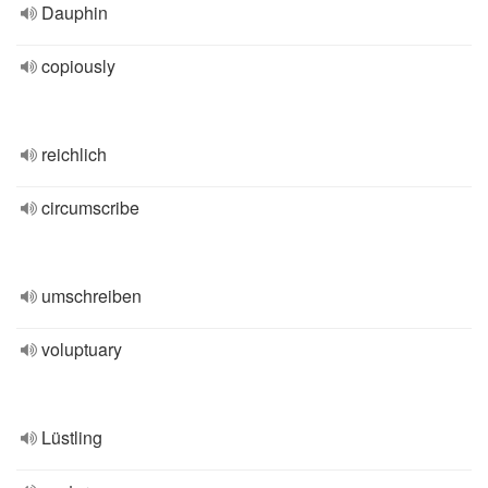
Dauphin
copiously
reichlich
circumscribe
umschreiben
voluptuary
Lüstling