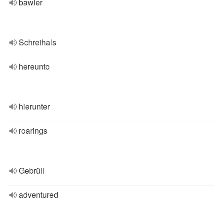
bawler
Schreihals
hereunto
hierunter
roarings
Gebrüll
adventured