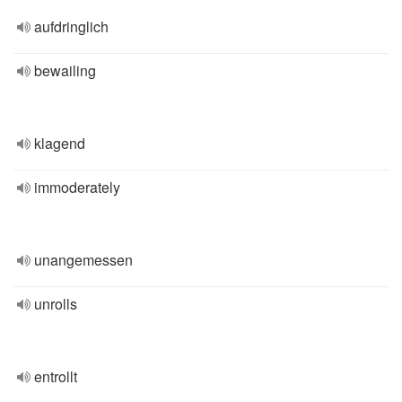
aufdringlich
bewailing
klagend
immoderately
unangemessen
unrolls
entrollt