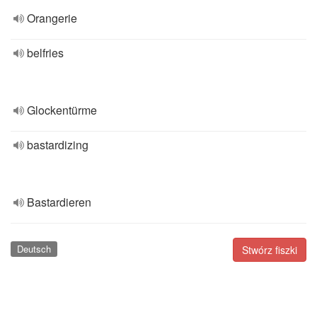
Orangerie
belfries
Glockentürme
bastardizing
Bastardieren
Deutsch
Stwórz fiszki