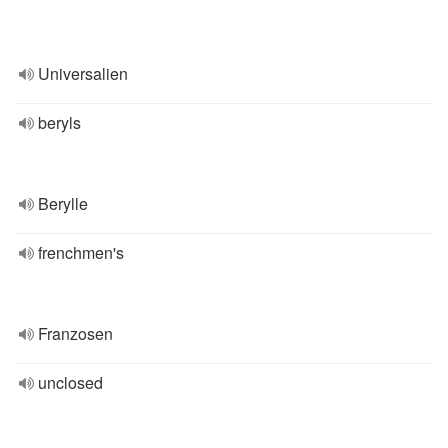
Universalien
beryls
Berylle
frenchmen's
Franzosen
unclosed