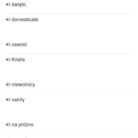
święto
domesticate
oswoić
thralls
niewolnicy
vainly
na próżno