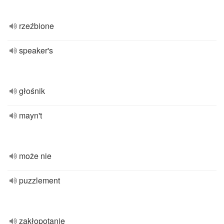
rzeźbione
speaker's
głośnik
mayn't
może nie
puzzlement
zakłopotanie