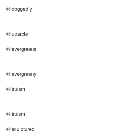
doggedly
uparcie
evergreens
evergreeny
truism
truizm
sculptured