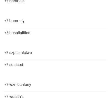
baronets
baronety
hospitalities
szpitalnictwo
solaced
wzmocniony
wealth's