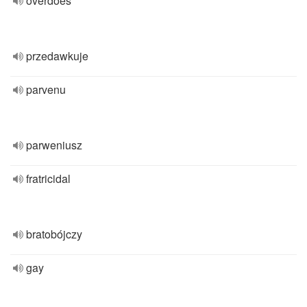
overdoes
przedawkuje
parvenu
parweniusz
fratricidal
bratobójczy
gay