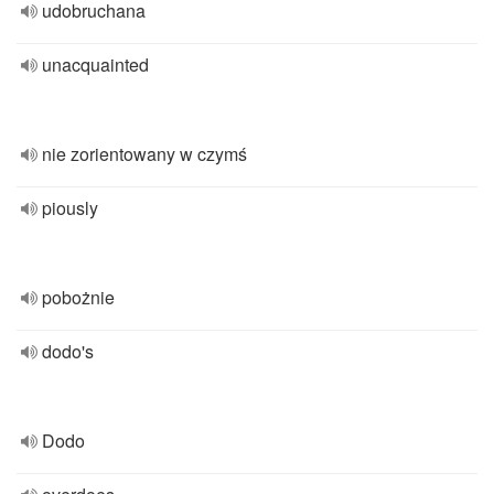
udobruchana
unacquainted
nie zorientowany w czymś
piously
pobożnie
dodo's
Dodo