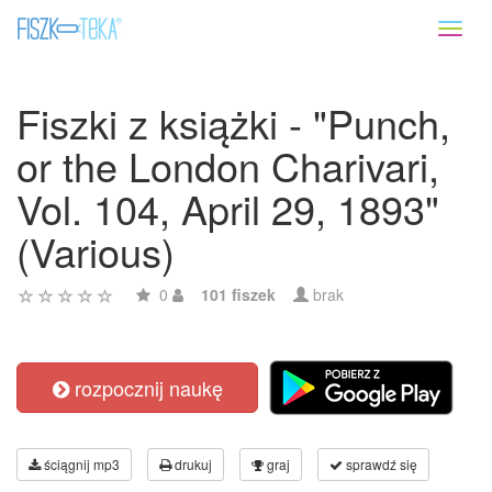
Toggl
naviga
Fiszki z książki - "Punch,
or the London Charivari,
Vol. 104, April 29, 1893"
(Various)
0
101 fiszek
brak
rozpocznij naukę
ściągnij mp3
drukuj
graj
sprawdź się