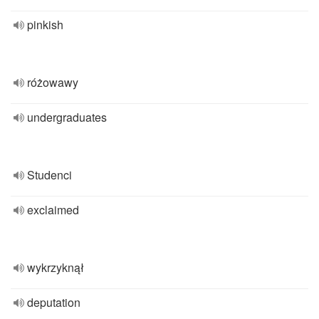
pinkish
różowawy
undergraduates
Studenci
exclaimed
wykrzyknął
deputation