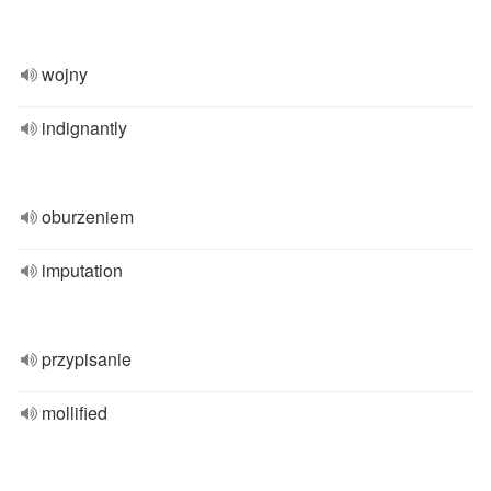
wojny
indignantly
oburzeniem
imputation
przypisanie
mollified