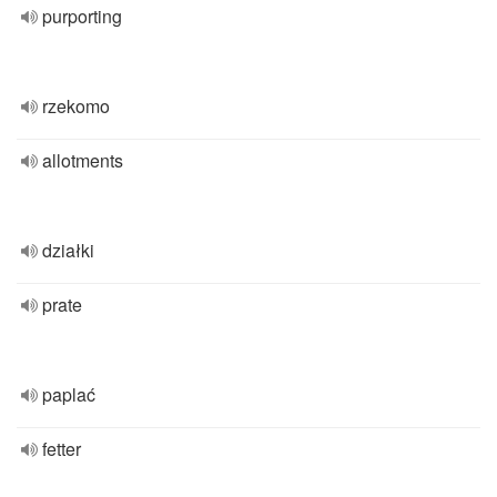
purporting
rzekomo
allotments
działki
prate
paplać
fetter