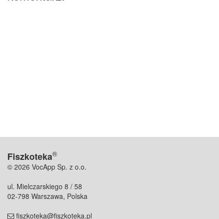
®
Fiszkoteka
© 2026 VocApp Sp. z o.o.
ul. Mielczarskiego 8 / 58
02-798 Warszawa, Polska
fiszkoteka@fiszkoteka.pl