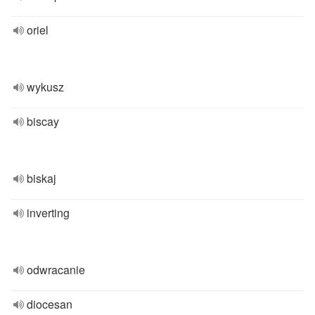
oriel
wykusz
biscay
biskaj
inverting
odwracanie
diocesan