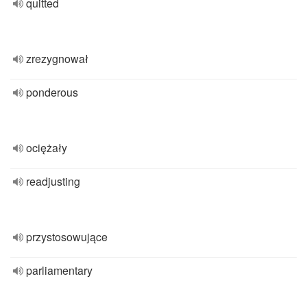
quitted
zrezygnował
ponderous
ociężały
readjusting
przystosowujące
parliamentary