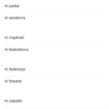
pedał
wisdom's
mądrość
federations
federacje
thwarts
zapałki