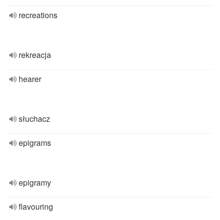
recreations
rekreacja
hearer
słuchacz
epigrams
epigramy
flavouring