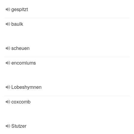
gespitzt
baulk
scheuen
encomiums
Lobeshymnen
coxcomb
Stutzer