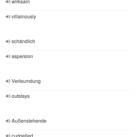
wirksam
villainously
schändlich
aspersion
Verleumdung
outstays
Außenstehende
cudgelled