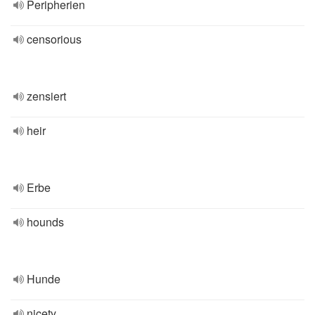
Peripherien
censorious
zensiert
heir
Erbe
hounds
Hunde
nicety