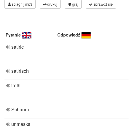
ściągnij mp3
drukuj
graj
sprawdź się
Pytanie
Odpowiedź
satiric
satirisch
froth
Schaum
unmasks