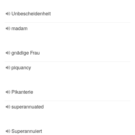
Unbescheidenheit
madam
gnädige Frau
piquancy
Pikanterie
superannuated
Superannuiert