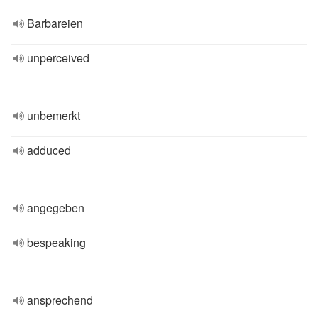
Barbareien
unperceived
unbemerkt
adduced
angegeben
bespeaking
ansprechend