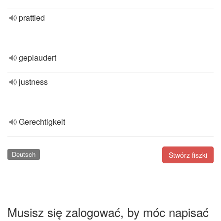
prattled
geplaudert
justness
Gerechtigkeit
Deutsch
Stwórz fiszki
Musisz się zalogować, by móc napisać