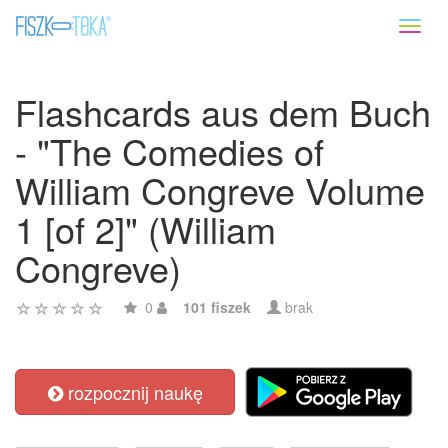
Toggl
naviga
Flashcards aus dem Buch
- "The Comedies of
William Congreve Volume
1 [of 2]" (William
Congreve)
0
101 fiszek
brak
rozpocznij naukę