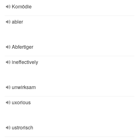
Komödie
abler
Abfertiger
ineffectively
unwirksam
uxorious
ustrorisch