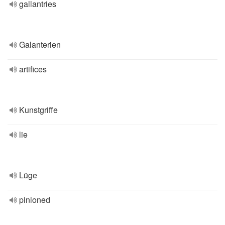
gallantries
Galanterien
artifices
Kunstgriffe
lie
Lüge
pinioned