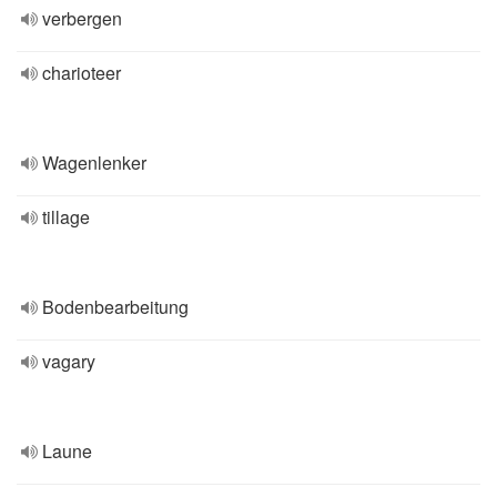
verbergen
charioteer
Wagenlenker
tillage
Bodenbearbeitung
vagary
Laune