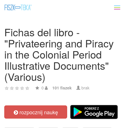
Toggl
naviga
Fichas del libro -
"Privateering and Piracy
in the Colonial Period
Illustrative Documents"
(Various)
0
101 fiszek
brak
rozpocznij naukę