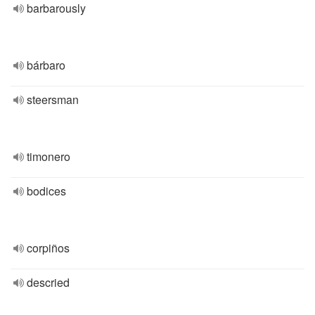
barbarously
bárbaro
steersman
timonero
bodices
corpiños
descried