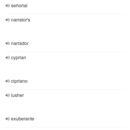
señorial
narrator's
narrador
cyprian
cipriano
lusher
exuberante