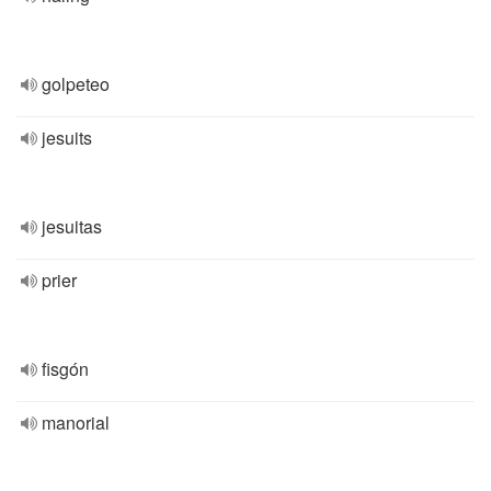
golpeteo
jesuits
jesuitas
prier
fisgón
manorial