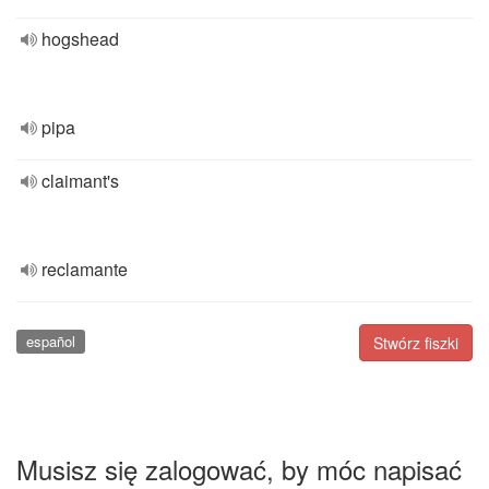
hogshead
pipa
claimant's
reclamante
español
Stwórz fiszki
Musisz się zalogować, by móc napisać