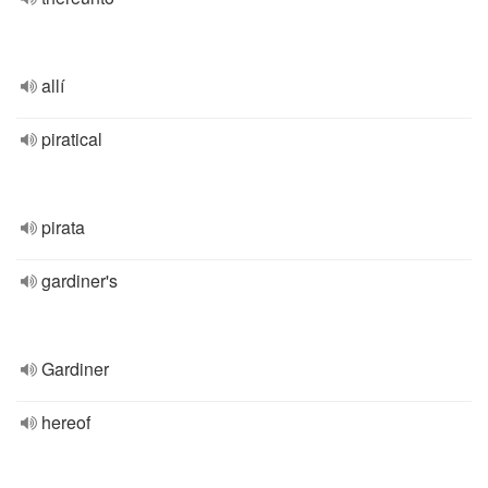
allí
piratical
pirata
gardiner's
Gardiner
hereof