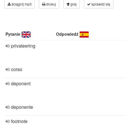
ściągnij mp3
drukuj
graj
sprawdź się
Pytanie
Odpowiedź
privateering
corso
deponent
deponente
footnote