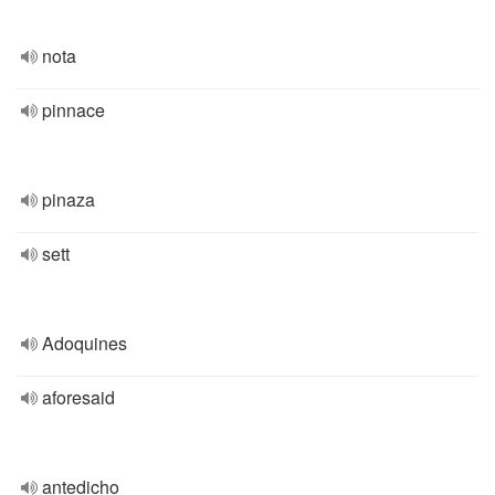
nota
pinnace
pinaza
sett
Adoquines
aforesaid
antedicho