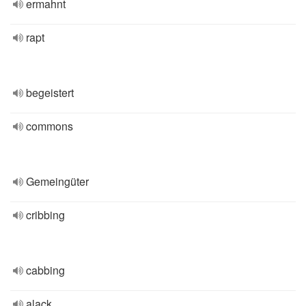
ermahnt
rapt
begeistert
commons
Gemeingüter
cribbing
cabbing
alack