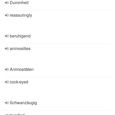
Dummheit
reassuringly
beruhigend
animosities
Animositäten
cock-eyed
Schwanzäugig