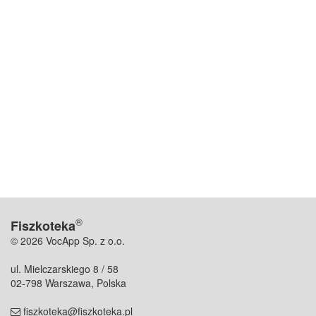
®
Fiszkoteka
© 2026 VocApp Sp. z o.o.
ul. Mielczarskiego 8 / 58
02-798 Warszawa, Polska
fiszkoteka@fiszkoteka.pl