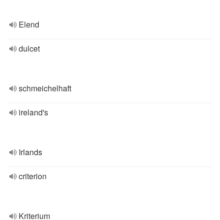
Elend
dulcet
schmeichelhaft
ireland's
Irlands
criterion
Kriterium