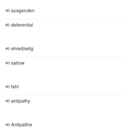
ausgerufen
deferential
ehrerbietig
sallow
fahl
antipathy
Antipathie