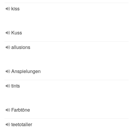
kiss
Kuss
allusions
Anspielungen
tints
Farbtöne
teetotaller