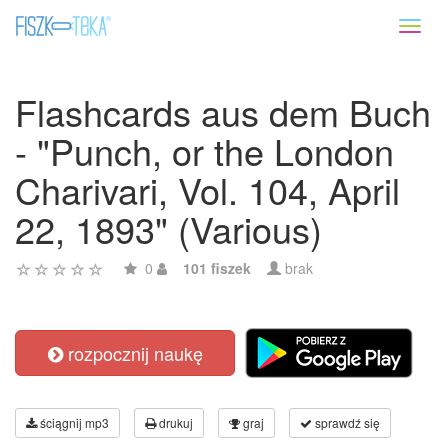
Toggl
naviga
Flashcards aus dem Buch
- "Punch, or the London
Charivari, Vol. 104, April
22, 1893" (Various)
0
101 fiszek
brak
rozpocznij naukę
ściągnij mp3
drukuj
graj
sprawdź się