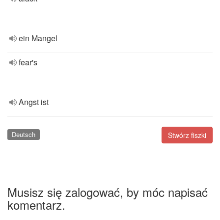
ein Mangel
fear's
Angst ist
Deutsch
Stwórz fiszki
Musisz się zalogować, by móc napisać
komentarz.