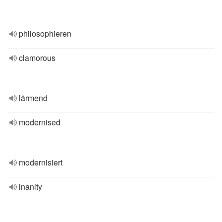
philosophieren
clamorous
lärmend
modernised
modernisiert
inanity