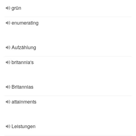
grün
enumerating
Aufzählung
britannia's
Britannias
attainments
Leistungen