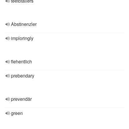
teetotallers
Abstinenzler
imploringly
flehentlich
prebendary
prevendär
green