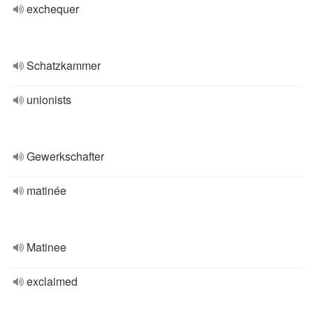
exchequer
Schatzkammer
unionists
Gewerkschafter
matinée
Matinee
exclaimed