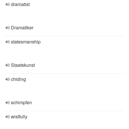
dramatist
Dramatiker
statesmanship
Staatskunst
chiding
schimpfen
wistfully