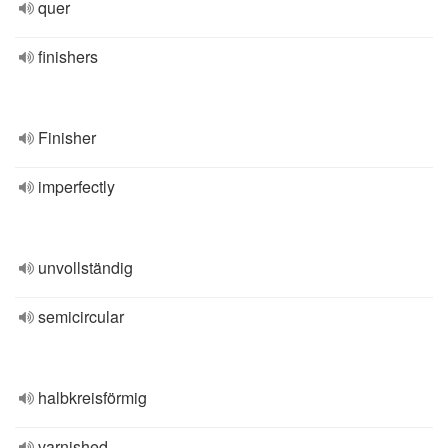
quer
finishers
Finisher
imperfectly
unvollständig
semicircular
halbkreisförmig
varnished