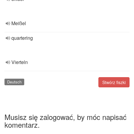
Meißel
quartering
Vierteln
Deutsch
Stwórz fiszki
Musisz się zalogować, by móc napisać
komentarz.