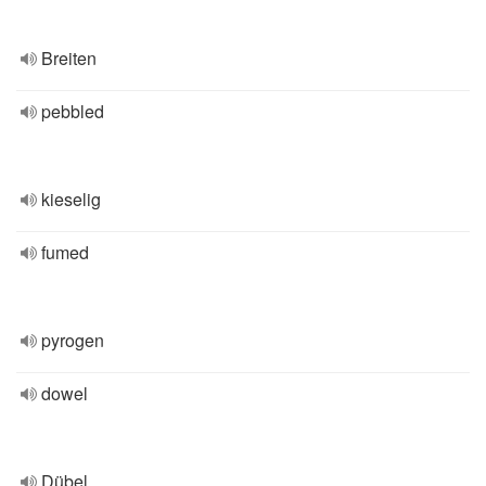
Breiten
pebbled
kieselig
fumed
pyrogen
dowel
Dübel