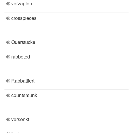
verzapfen
crosspieces
Querstücke
rabbeted
Rabbattiert
countersunk
versenkt