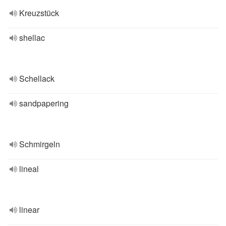
Kreuzstück
shellac
Schellack
sandpapering
Schmirgeln
lineal
linear