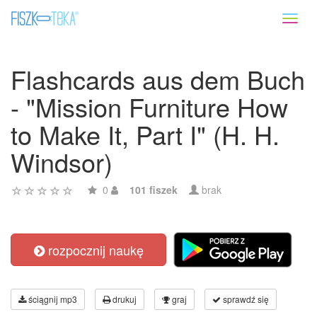
Toggl
naviga
Flashcards aus dem Buch
- "Mission Furniture How
to Make It, Part I" (H. H.
Windsor)
0
101 fiszek
brak
rozpocznij naukę
ściągnij mp3
drukuj
graj
sprawdź się