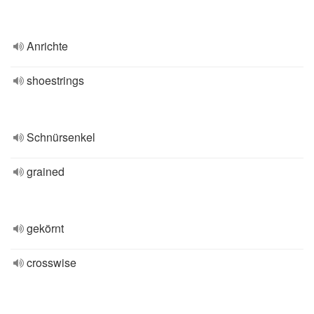
Anrichte
shoestrings
Schnürsenkel
grained
gekörnt
crosswise