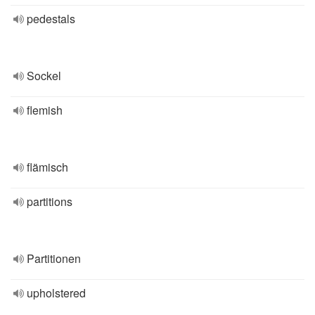
pedestals
Sockel
flemish
flämisch
partitions
Partitionen
upholstered