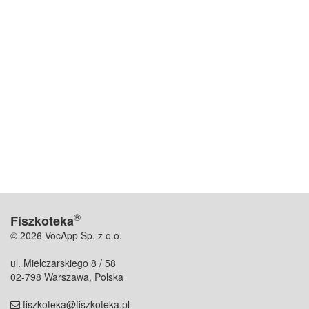
®
Fiszkoteka
© 2026 VocApp Sp. z o.o.
ul. Mielczarskiego 8 / 58
02-798 Warszawa, Polska
fiszkoteka@fiszkoteka.pl