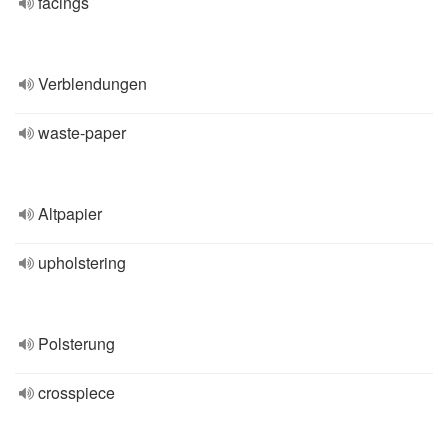
facings
Verblendungen
waste-paper
Altpapier
upholstering
Polsterung
crosspiece