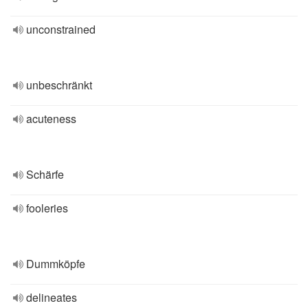
unconstrained
unbeschränkt
acuteness
Schärfe
fooleries
Dummköpfe
delineates