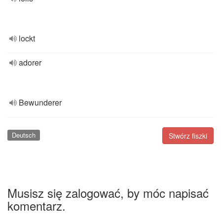
lockt
adorer
Bewunderer
Deutsch
Stwórz fiszki
Musisz się zalogować, by móc napisać
komentarz.