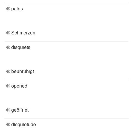
pains
Schmerzen
disquiets
beunruhigt
opened
geöffnet
disquietude