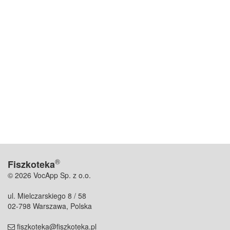
®
Fiszkoteka
© 2026 VocApp Sp. z o.o.
ul. Mielczarskiego 8 / 58
02-798 Warszawa, Polska
fiszkoteka@fiszkoteka.pl