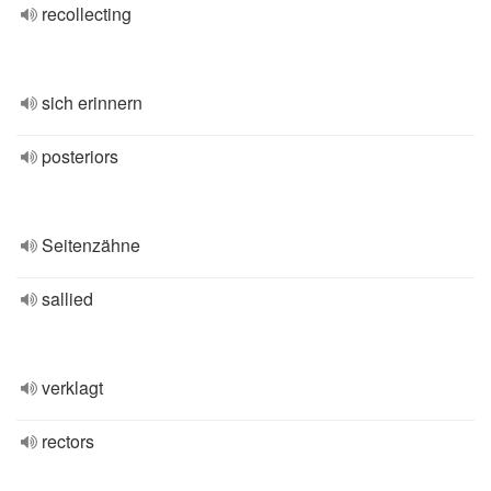
recollecting
sich erinnern
posteriors
Seitenzähne
sallied
verklagt
rectors