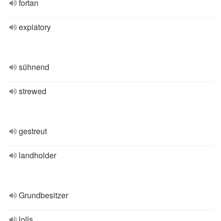
fortan
expiatory
sühnend
strewed
gestreut
landholder
Grundbesitzer
lolls