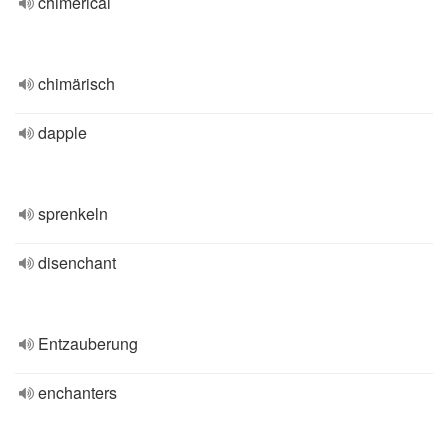
chimerical
chimärisch
dapple
sprenkeln
disenchant
Entzauberung
enchanters