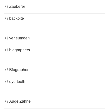
Zauberer
backbite
verleumden
biographers
Biographen
eye-teeth
Auge Zähne