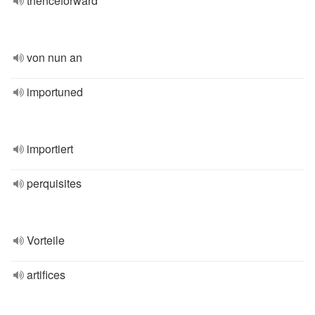
thenceforward
von nun an
importuned
importiert
perquisites
Vorteile
artifices