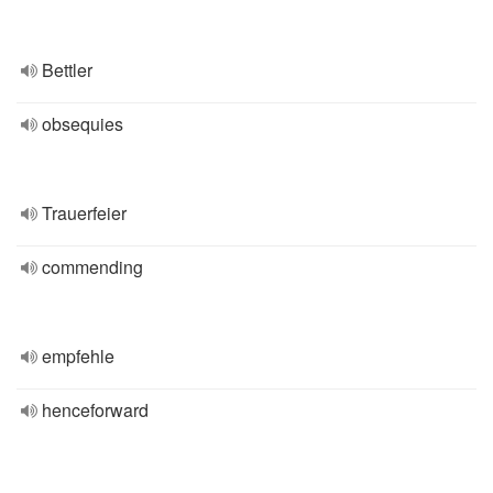
Bettler
obsequies
Trauerfeier
commending
empfehle
henceforward