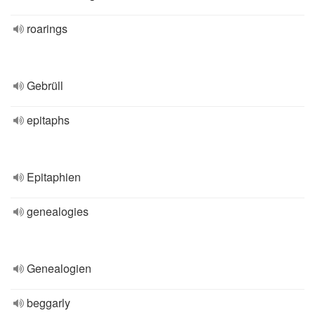
roarings
Gebrüll
epitaphs
Epitaphien
genealogies
Genealogien
beggarly