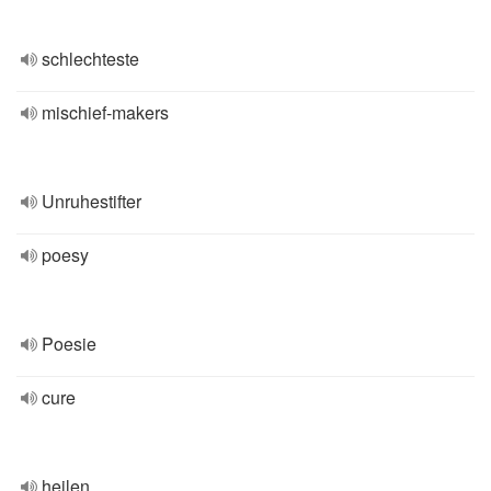
schlechteste
mischief-makers
Unruhestifter
poesy
Poesie
cure
heilen