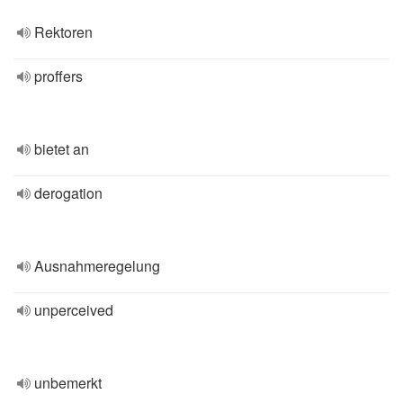
Rektoren
proffers
bietet an
derogation
Ausnahmeregelung
unperceived
unbemerkt