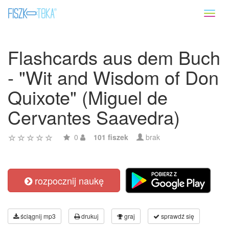
Toggl
naviga
Flashcards aus dem Buch
- "Wit and Wisdom of Don
Quixote" (Miguel de
Cervantes Saavedra)
0
101 fiszek
brak
rozpocznij naukę
ściągnij mp3
drukuj
graj
sprawdź się