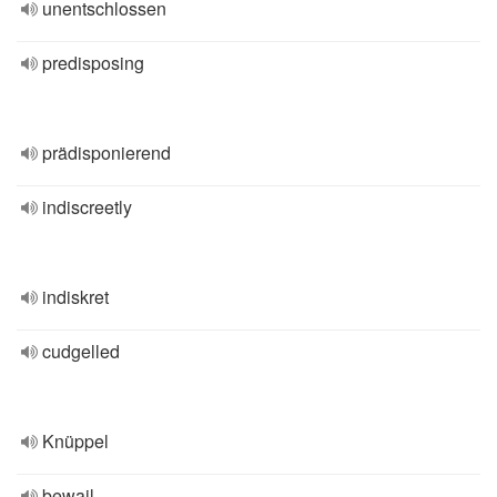
unentschlossen
predisposing
prädisponierend
indiscreetly
indiskret
cudgelled
Knüppel
bewail