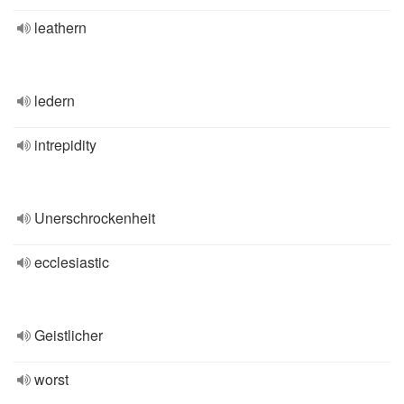
leathern
ledern
intrepidity
Unerschrockenheit
ecclesiastic
Geistlicher
worst