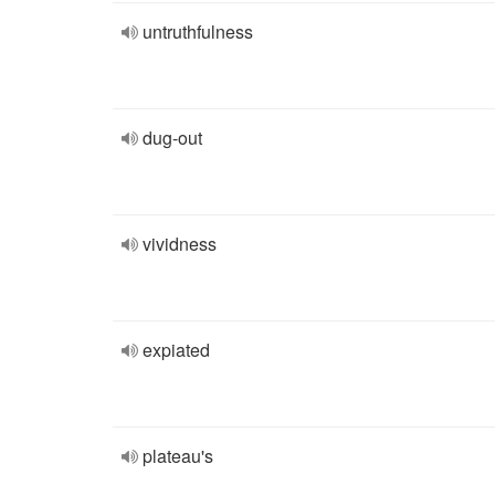
untruthfulness
dug-out
vividness
expiated
plateau's