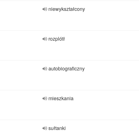
niewykształcony
rozplótł
autobiograficzny
mieszkania
sułtanki