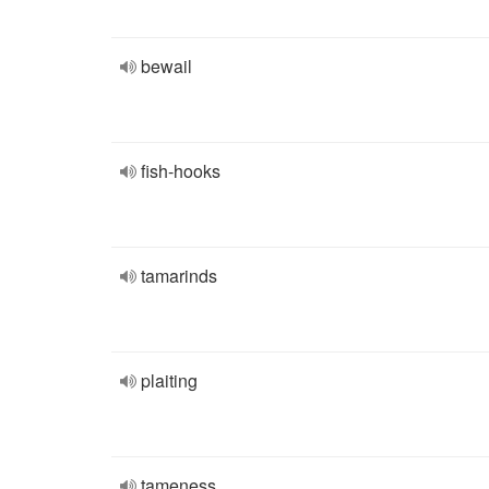
bewail
fish-hooks
tamarinds
plaiting
tameness