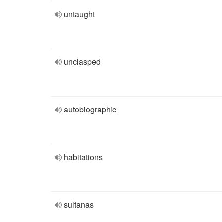
untaught
unclasped
autobiographic
habitations
sultanas