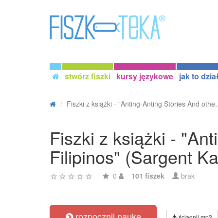
stwórz fiszki
kursy językowe
jak to dzia
Fiszki z książki - "Anting-Anting Stories And othe.
Fiszki z książki - "An
Filipinos" (Sargent K
0
101 fiszek
brak
rozpocznij naukę
ściągnij mp3