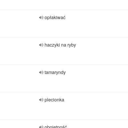
opłakiwać
haczyki na ryby
tamaryndy
plecionka
obojętność