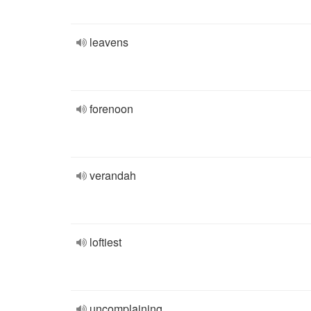
leavens
forenoon
verandah
loftiest
uncomplaining