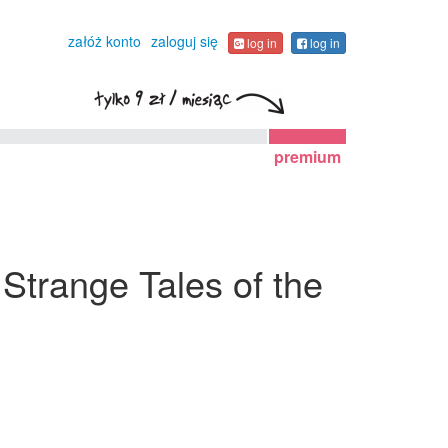
załóż konto
zaloguj się
log in
log in
premium
 Strange Tales of the