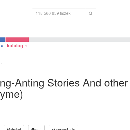
ła
katalog
..
ting-Anting Stories And other
ayme)
drukuj
graj
sprawdź się