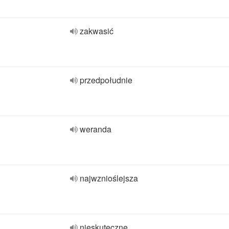
zakwasić
przedpołudnie
weranda
najwznioślejsza
nieskuteczne