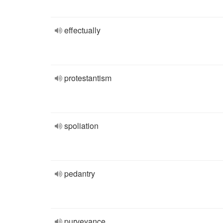
effectually
protestantism
spoliation
pedantry
purveyance