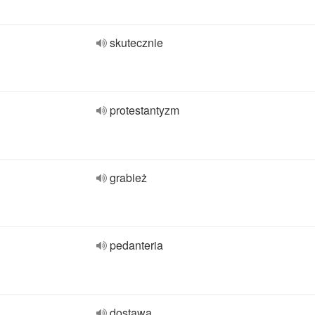
skutecznie
protestantyzm
grabież
pedanteria
dostawa