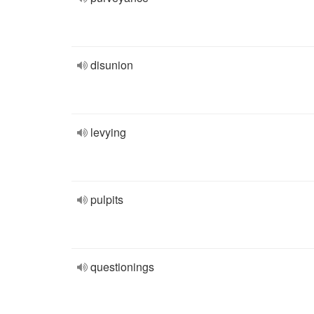
disunion
levying
pulpits
questionings