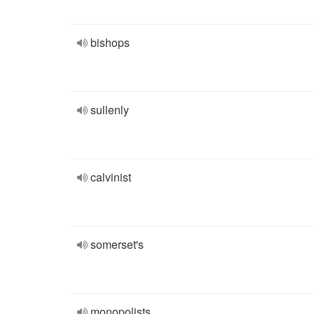
bishops
sullenly
calvinist
somerset's
monopolists