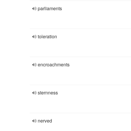
parliaments
toleration
encroachments
sternness
nerved