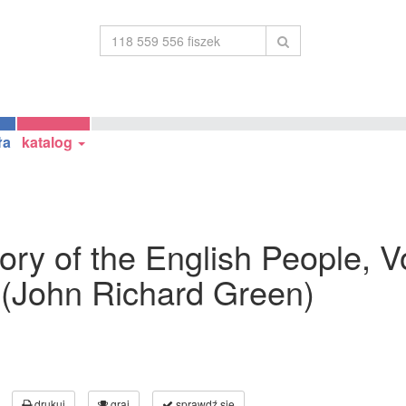
ła
katalog
story of the English People, 
 (John Richard Green)
drukuj
graj
sprawdź się