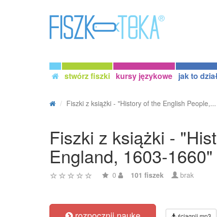
stwórz fiszki
kursy językowe
jak to dzia
Fiszki z książki - "History of the English People,...
Fiszki z książki - "Hi
England, 1603-1660"
0
101 fiszek
brak
rozpocznij naukę
ściągnij mp3