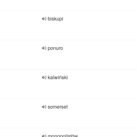
biskupi
ponuro
kalwiński
somerset
monopolistów