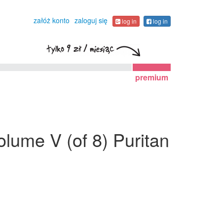
załóż konto
zaloguj się
log in
log in
premium
Volume V (of 8) Puritan