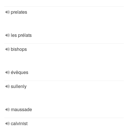
prelates
les prélats
bishops
évêques
sullenly
maussade
calvinist