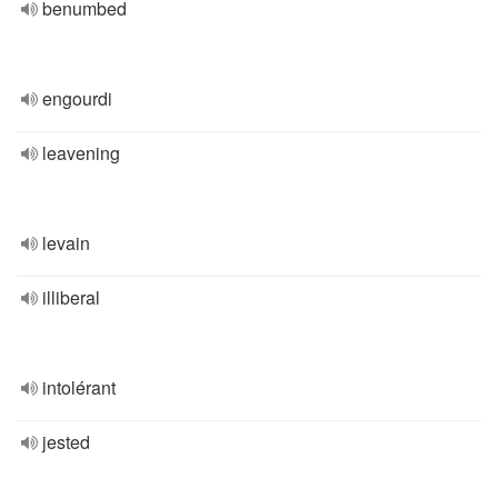
benumbed
engourdi
leavening
levain
illiberal
intolérant
jested