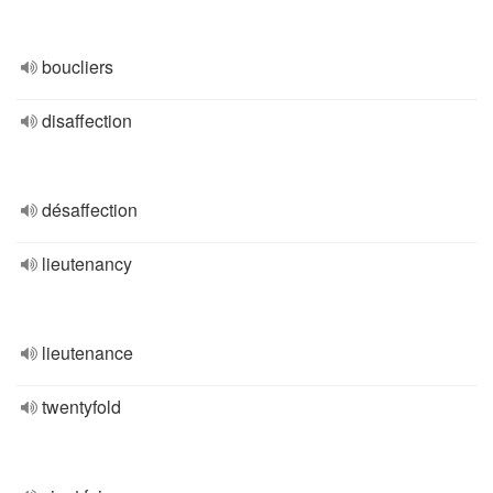
boucliers
disaffection
désaffection
lieutenancy
lieutenance
twentyfold