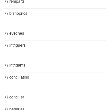
remparts
bishoprics
évêchés
intriguers
intrigants
conciliating
concilier
perjuries