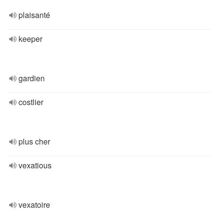
plaisanté
keeper
gardien
costlier
plus cher
vexatious
vexatoire