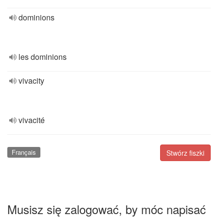
dominions
les dominions
vivacity
vivacité
Français
Stwórz fiszki
Musisz się zalogować, by móc napisać