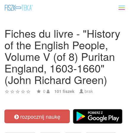
Toggl
naviga
Fiches du livre - "History
of the English People,
Volume V (of 8) Puritan
England, 1603-1660"
(John Richard Green)
0
101 fiszek
brak
rozpocznij naukę