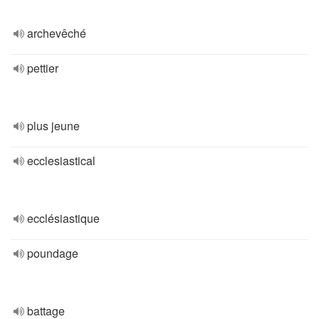
archevêché
pettier
plus jeune
ecclesiastical
ecclésiastique
poundage
battage