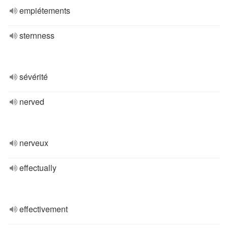
empiétements
sternness
sévérité
nerved
nerveux
effectually
effectivement