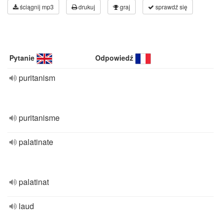
ściągnij mp3
drukuj
graj
sprawdź się
Pytanie
Odpowiedź
puritanism
puritanisme
palatinate
palatinat
laud