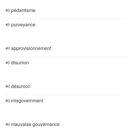
pédantisme
purveyance
approvisionnement
disunion
désunion
misgovernment
mauvaise gouvernance