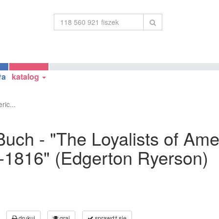
ła
katalog
ic...
uch - "The Loyalists of Ame
0-1816" (Edgerton Ryerson)
drukuj
graj
sprawdź się