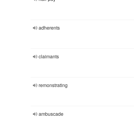
adherents
claimants
remonstrating
ambuscade