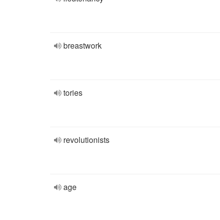
breastwork
tories
revolutionists
age