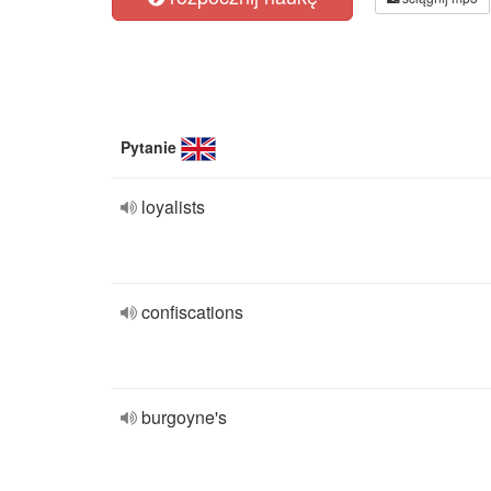
Pytanie
loyalists
confiscations
burgoyne's