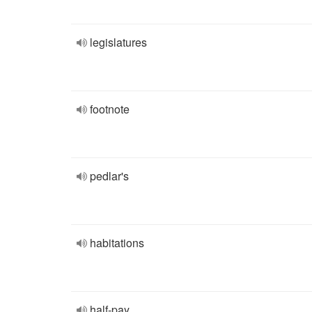
legislatures
footnote
pedlar's
habitations
half-pay