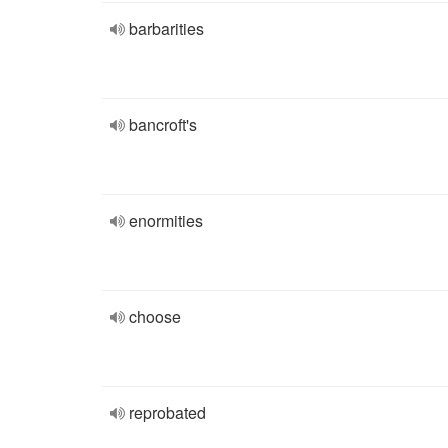
barbarities
bancroft's
enormities
choose
reprobated