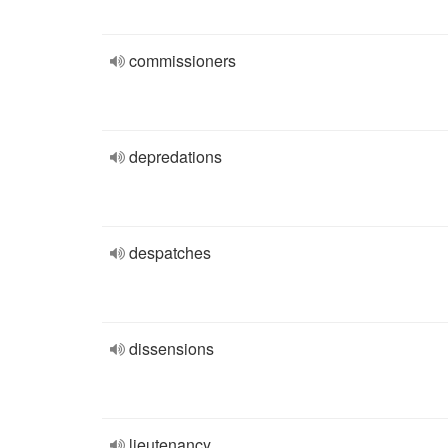
commissioners
depredations
despatches
dissensions
lieutenancy