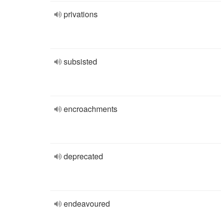
privations
subsisted
encroachments
deprecated
endeavoured