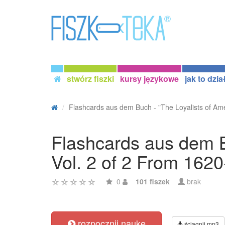
stwórz fiszki
kursy językowe
jak to dzia
Flashcards aus dem Buch - "The Loyalists of Amer
Flashcards aus dem B
Vol. 2 of 2 From 162
0
101 fiszek
brak
rozpocznij naukę
ściągnij mp3