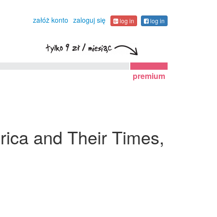
załóż konto
zaloguj się
log in
log in
premium
rica and Their Times,