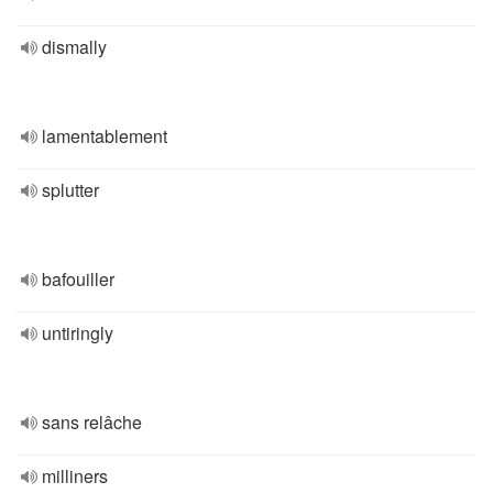
dismally
lamentablement
splutter
bafouiller
untiringly
sans relâche
milliners