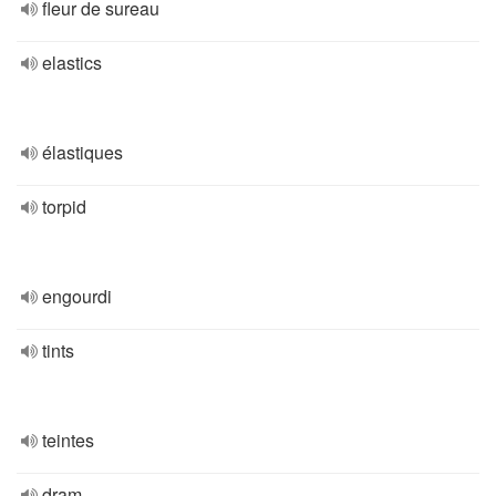
fleur de sureau
elastics
élastiques
torpid
engourdi
tints
teintes
dram