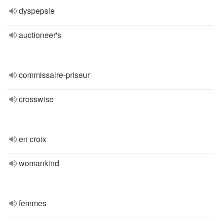
dyspepsie
auctioneer's
commissaire-priseur
crosswise
en croix
womankind
femmes