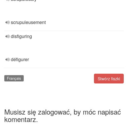
scrupuleusement
disfiguring
défigurer
Français
Stwórz fiszki
Musisz się zalogować, by móc napisać
komentarz.