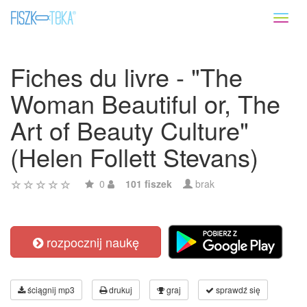
Toggl
naviga
Fiches du livre - "The
Woman Beautiful or, The
Art of Beauty Culture"
(Helen Follett Stevans)
0
101 fiszek
brak
rozpocznij naukę
ściągnij mp3
drukuj
graj
sprawdź się