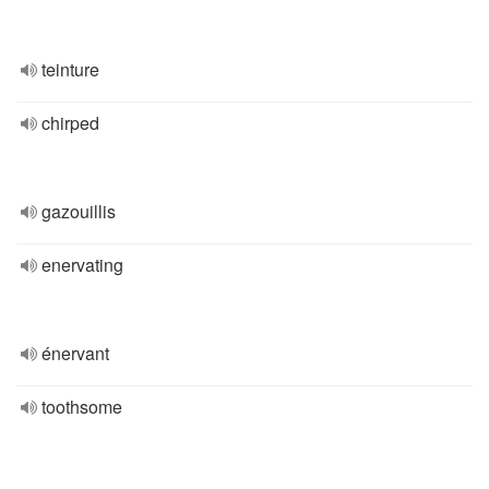
teinture
chirped
gazouillis
enervating
énervant
toothsome