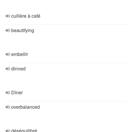
cuillère à café
beautifying
embellir
dinned
Dîner
overbalanced
déséquilibré