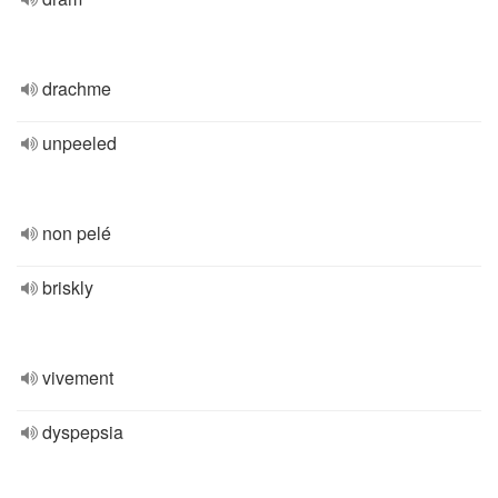
drachme
unpeeled
non pelé
briskly
vivement
dyspepsia