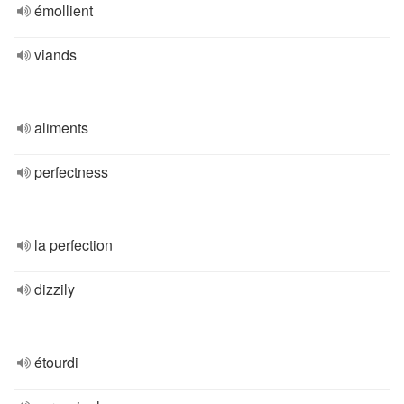
émollient
viands
aliments
perfectness
la perfection
dizzily
étourdi