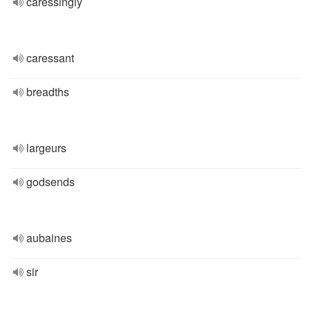
caressingly
caressant
breadths
largeurs
godsends
aubaines
sir