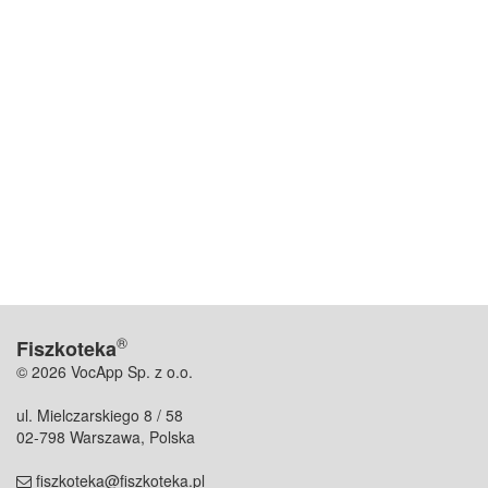
®
Fiszkoteka
© 2026 VocApp Sp. z o.o.
ul. Mielczarskiego 8 / 58
02-798 Warszawa, Polska
fiszkoteka@fiszkoteka.pl