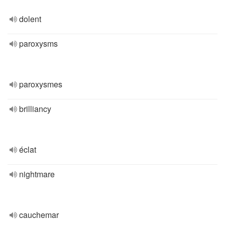
dolent
paroxysms
paroxysmes
brilliancy
éclat
nightmare
cauchemar