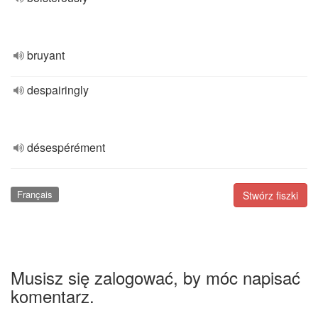
bruyant
despairingly
désespérément
Français
Stwórz fiszki
Musisz się zalogować, by móc napisać
komentarz.