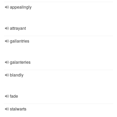
appealingly
attrayant
gallantries
galanteries
blandly
fade
stalwarts