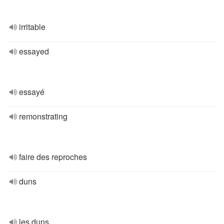
irritable
essayed
essayé
remonstrating
faire des reproches
duns
les duns