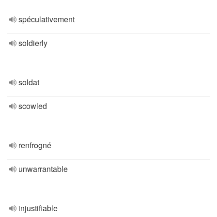
spéculativement
soldierly
soldat
scowled
renfrogné
unwarrantable
injustifiable