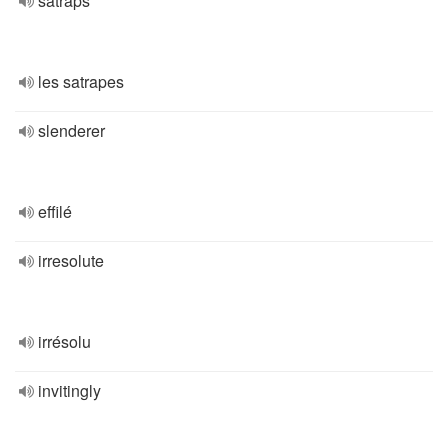
satraps
les satrapes
slenderer
effilé
irresolute
irrésolu
invitingly