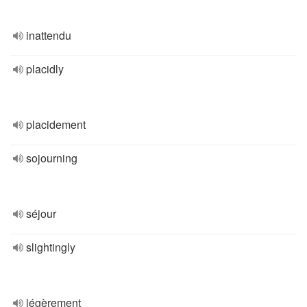
inattendu
placidly
placidement
sojourning
séjour
slightingly
légèrement