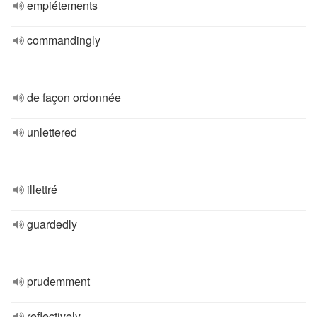
empiétements
commandingly
de façon ordonnée
unlettered
illettré
guardedly
prudemment
reflectively