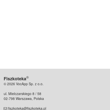
®
Fiszkoteka
© 2026 VocApp Sp. z o.o.
ul. Mielczarskiego 8 / 58
02-798 Warszawa, Polska
fiszkoteka@fiszkoteka.pl