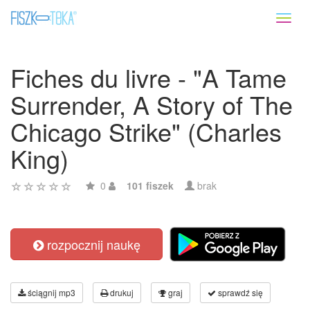
Toggl
naviga
Fiches du livre - "A Tame
Surrender, A Story of The
Chicago Strike" (Charles
King)
0
101 fiszek
brak
rozpocznij naukę
ściągnij mp3
drukuj
graj
sprawdź się