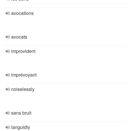
avocations
avocats
improvident
imprévoyant
noiselessly
sans bruit
languidly