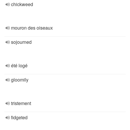
chickweed
mouron des oiseaux
sojourned
été logé
gloomily
tristement
fidgeted