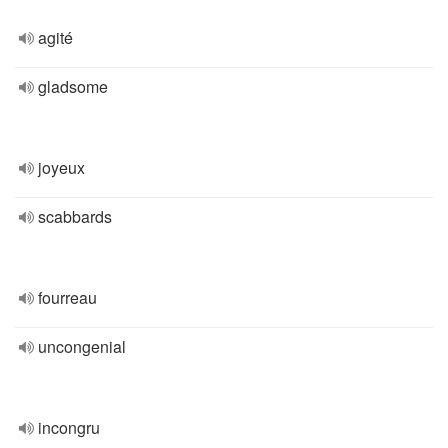
agité
gladsome
joyeux
scabbards
fourreau
uncongenial
incongru