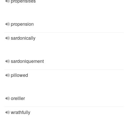
propensities
propension
sardonically
sardoniquement
pillowed
oreiller
wrathfully