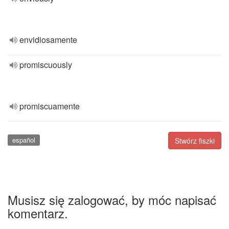
envidiosamente
promiscuously
promiscuamente
español
Stwórz fiszki
Musisz się zalogować, by móc napisać
komentarz.