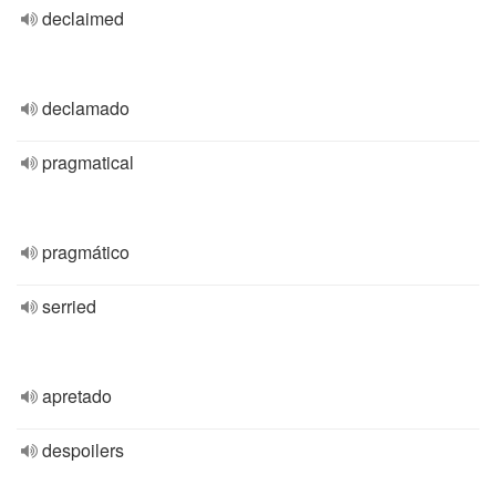
declaimed
declamado
pragmatical
pragmático
serried
apretado
despoilers