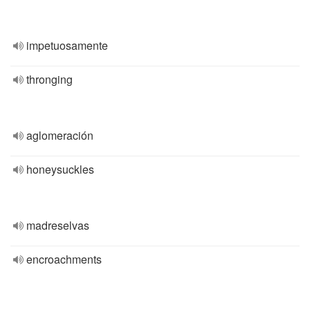
impetuosamente
thronging
aglomeración
honeysuckles
madreselvas
encroachments