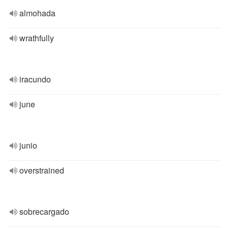
almohada
wrathfully
iracundo
june
junio
overstrained
sobrecargado