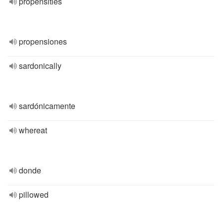
propensities
propensiones
sardonically
sardónicamente
whereat
donde
pillowed