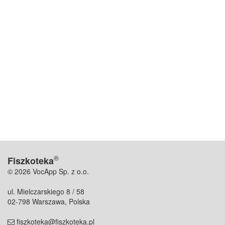
®
Fiszkoteka
© 2026 VocApp Sp. z o.o.
ul. Mielczarskiego 8 / 58
02-798 Warszawa, Polska
fiszkoteka@fiszkoteka.pl