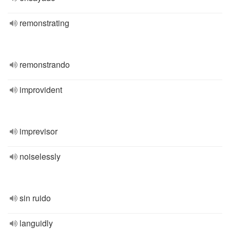
remonstrating
remonstrando
improvident
imprevisor
noiselessly
sin ruido
languidly