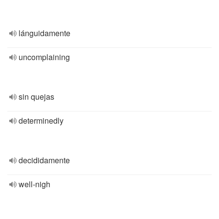
lánguidamente
uncomplaining
sin quejas
determinedly
decididamente
well-nigh