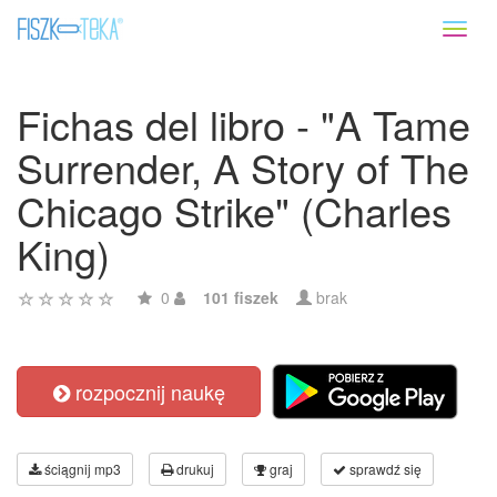
Toggl
naviga
Fichas del libro - "A Tame
Surrender, A Story of The
Chicago Strike" (Charles
King)
0
101 fiszek
brak
rozpocznij naukę
ściągnij mp3
drukuj
graj
sprawdź się