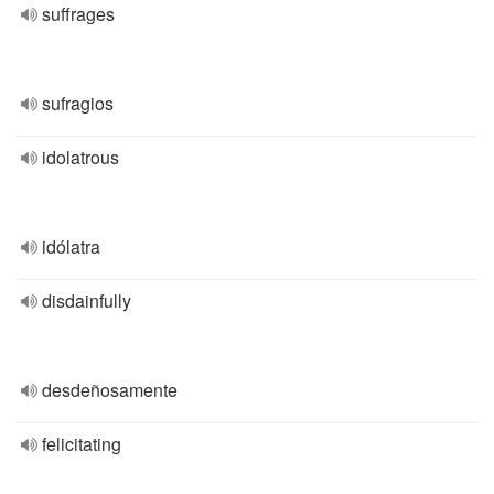
suffrages
sufragios
idolatrous
idólatra
disdainfully
desdeñosamente
felicitating