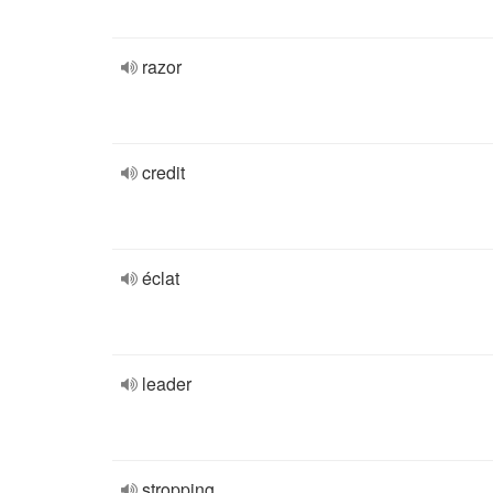
razor
credit
éclat
leader
stropping