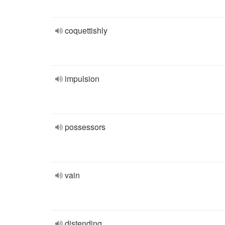
coquettishly
impulsion
possessors
vain
distending