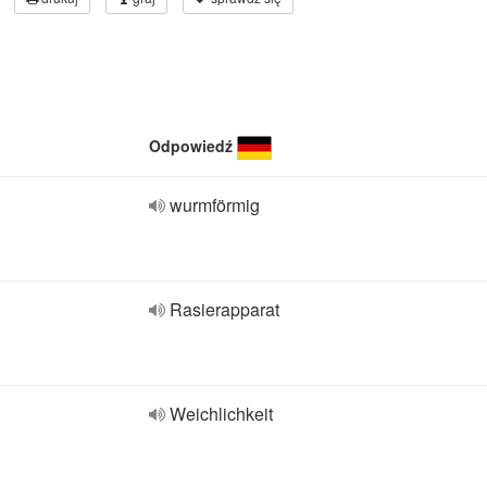
Odpowiedź
wurmförmig
Rasierapparat
Weichlichkeit