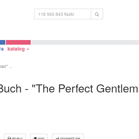
ła
katalog
an" ...
uch - "The Perfect Gentlem
drukuj
graj
sprawdź się