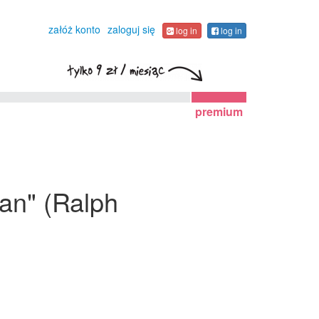
załóż konto
zaloguj się
log in
log in
premium
an" (Ralph