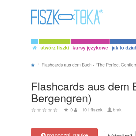
stwórz fiszki
kursy językowe
jak to dzia
Flashcards aus dem Buch - "The Perfect Gentlem
Flashcards aus dem B
Bergengren)
0
101 fiszek
brak
rozpocznij naukę
ściągnij mp3