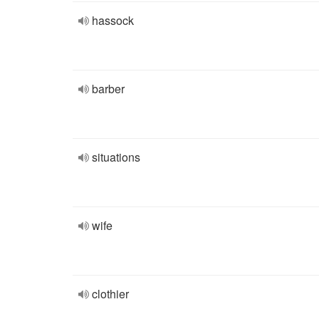
hassock
barber
situations
wife
clothier